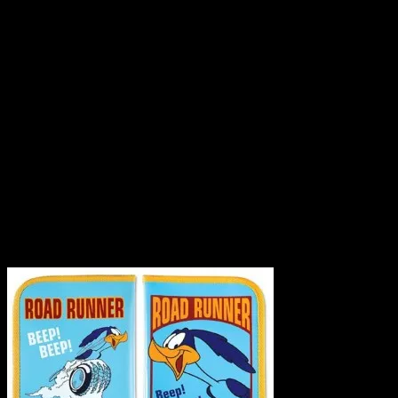
News
2010.08.11
ロードランナーのタイトルホルダー、いわゆる車検証入れで
裏と表でデザインを変えていたりと、こだわりが違います。
ホルダーの中には4つのポケットがあり、左右の車検証入れ
も付いていて、ほんと車に入っていると便利♪
もちろん車検証以外にも使い方は自由です☆
SIZE:約240mm×170mm