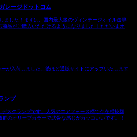
ガレージドットコム
たしました！まずは、国内最大級のヴィンテージオイル缶専
缶商品がご購入いただけるようになりました！ただいまオ
ミニカーが入荷しました。後ほど通販サイトにアップいたします
クランプ
アフォース）デスクランプです。人気のエアフォース柄で存在感抜群
抜群のオリーブカラーで武骨な感じがカッコいいです。！