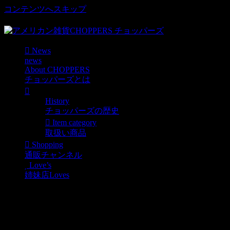
コンテンツへスキップ
車好き、アメリカ好きマニアも涙物のレアアイテム・Junk等
News
news
About CHOPPERS
チョッパーズとは
History
チョッパーズの歴史
Item category
取扱い商品
Shopping
通販チャンネル
Love’s
姉妹店Loves
LB.ロードランナー カータイトルホル
した。