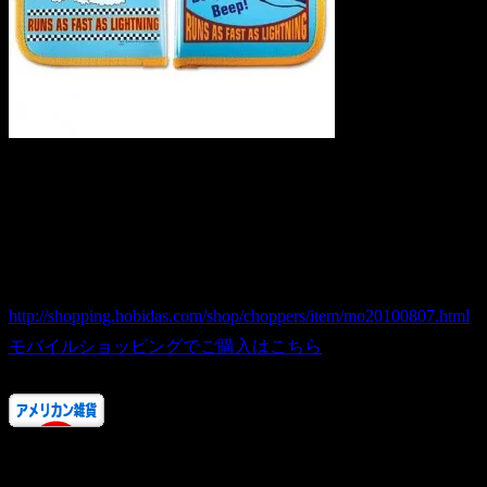
LB.ロードランナー カータイトルホルダー/ライトブルー 車
商品番号 mo20100807
価格（税込） 2,205 円
ホビダスNo 52024617
http://shopping.hobidas.com/shop/choppers/item/mo20100807.html
モバイルショッピングでご購入はこちら
人気ランキングにご協力ありがとうございます！
またお店に来てくださいね。