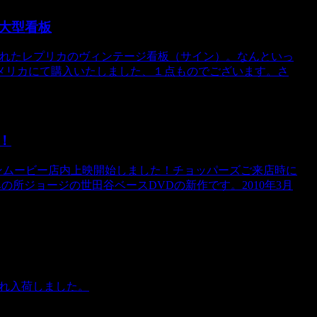
/大型看板
製されたレプリカのヴィンテージ看板（サイン）。なんといっ
メリカにて購入いたしました、１点ものでございます。さ
！
ンムービー店内上映開始しました！チョッパーズご来店時に
所ジョージの世田谷ベースDVDの新作です。2010年3月
入れ入荷しました。