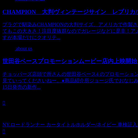
CHAMPION 大判ヴィンテージサイン レプリカ
プラグで馴染みCHAMPIONの大判サイズ、アメリカで作
てもこの大きさ！注目度抜群なのでガレージなどに是非！ア
すが本場だけにクオリテ...
about us
世田谷ベースプロモーションムービー店内上映開始
チョッパーズ店頭で所さんの世田谷ベース4 のプロモーショ
見ていってくださいねー。●商品紹介所ジョージ氏でおなじみの
15日発売の新作...
NY.ロードランナー カータイトルホルダー/ネイビー 車検証