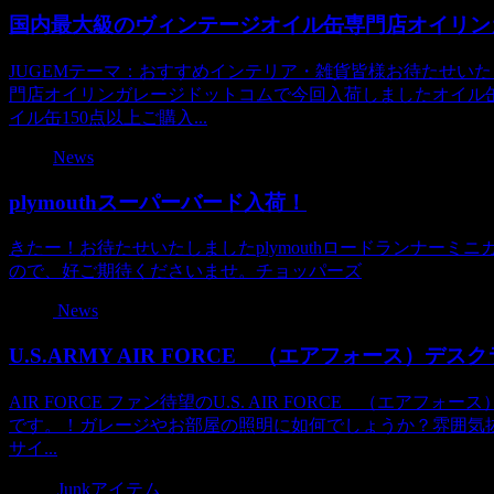
国内最大級のヴィンテージオイル缶専門店オイリン
JUGEMテーマ：おすすめインテリア・雑貨皆様お待たせい
門店オイリンガレージドットコムで今回入荷しましたオイル
イル缶150点以上ご購入...
News
plymouthスーパーバード入荷！
きたー！お待たせいたしましたplymouthロードランナー
ので、好ご期待くださいませ。チョッパーズ
News
U.S.ARMY AIR FORCE （エアフォース）デス
AIR FORCE ファン待望のU.S. AIR FORCE （エ
です。！ガレージやお部屋の照明に如何でしょうか？雰囲気
サイ...
Junkアイテム