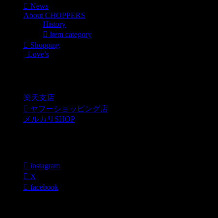
News
About CHOPPERS
History
Item category
Shopping
Love’s
Shopping
楽天支店
ヤフーショッピング店
メルカリSHOP
各種SNS
instagram
X
facebook
過去のブログカテゴリー一覧