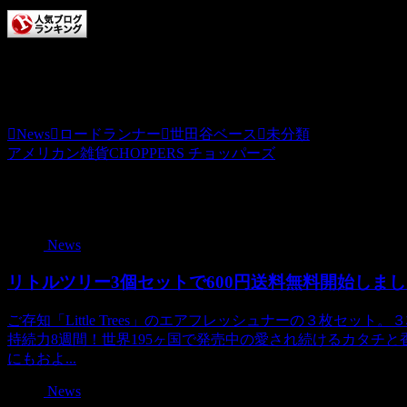
チョッパーズに清き一票を
本日もCHOPPERS記事をお読みいただきありがとうござい
News
ロードランナー
世田谷ベース
未分類
アメリカン雑貨CHOPPERS チョッパーズ
関連記事
News
リトルツリー3個セットで600円送料無料開始しま
ご存知「Little Trees」のエアフレッシュナーの３枚セ
持続力8週間！世界195ヶ国で発売中の愛され続けるカタチ
にもおよ...
News