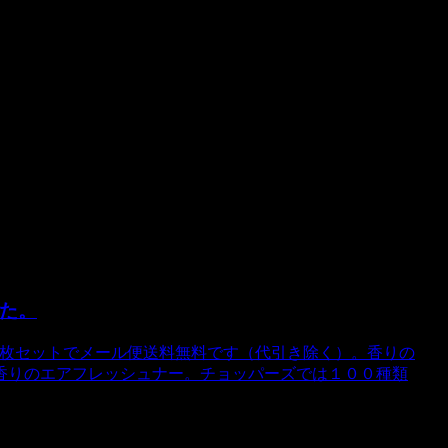
ます。チョッパーズ
した。
ット。３枚セットでメール便送料無料です（代引き除く）。香りの
と香りのエアフレッシュナー。チョッパーズでは１００種類