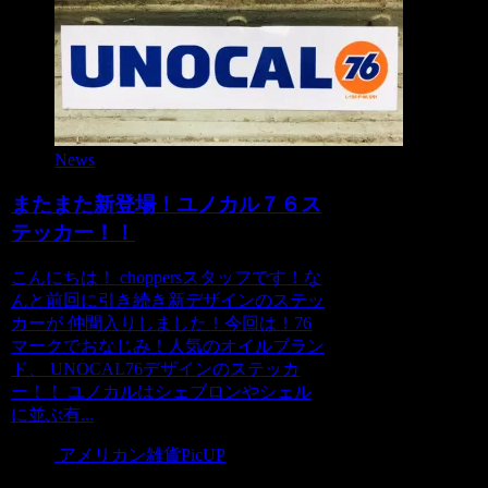
News
またまた新登場！ユノカル７６ス
テッカー！！
こんにちは！ choppersスタッフです！な
んと前回に引き続き新デザインのステッ
カーが 仲間入りしました！今回は！76
マークでおなじみ！人気のオイルブラン
ド、 UNOCAL76デザインのステッカ
ー！！ ユノカルはシェブロンやシェル
に並ぶ有...
アメリカン雑貨PicUP