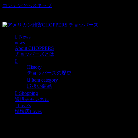
コンテンツへスキップ
車好き、アメリカ好きマニアも涙物のレアアイテム・Junk等
取扱い
News
news
About CHOPPERS
チョッパーズとは
History
チョッパーズの歴史
Item category
取扱い商品
Shopping
通販チャンネル
Love’s
姉妹店Loves
9月４日土曜日 １５：
00~ ピンスト実演です