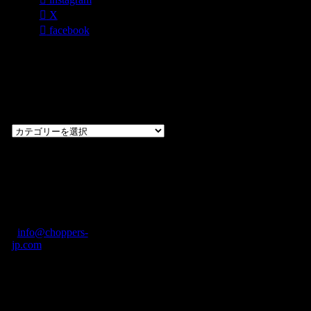
X
facebook
過去のブログ
カテゴリー一
覧
過
去
の
CHOPPERS
ブ
奈良県橿原市内膳
ロ
町1-5-6 Macビル
グ
ディング2F
カ
TEL: 0744-29-8600
/
info@choppers-
テ
jp.com
ゴ
営業時間：10:00-
リ
19:00 / 休み：火曜
ー
日
一
覧