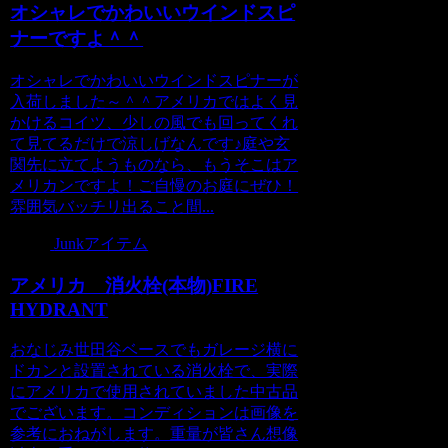
オシャレでかわいいウインドスピ
ナーですよ＾＾
オシャレでかわいいウインドスピナーが
入荷しました～＾＾アメリカではよく見
かけるコイツ、少しの風でも回ってくれ
て見てるだけで涼しげなんです♪庭や玄
関先に立てようものなら、もうそこはア
メリカンですよ！ご自慢のお庭にぜひ！
雰囲気バッチリ出ること間...
Junkアイテム
アメリカ 消火栓(本物)FIRE
HYDRANT
おなじみ世田谷ベースでもガレージ横に
ドカンと設置されている消火栓で、実際
にアメリカで使用されていました中古品
でございます。コンディションは画像を
参考におねがします。重量が皆さん想像