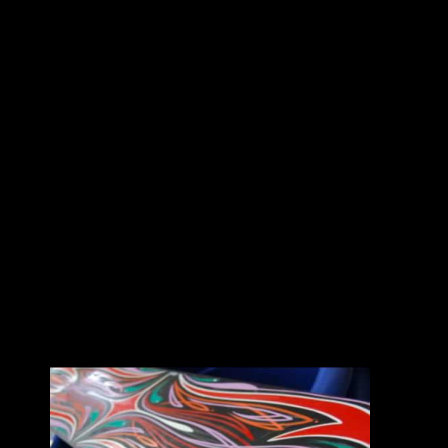
News
2010.08.31
今週９月４日土曜日、SHOｻﾝのピンスト
実演します★
時間は１５：００頃からです。
CHOPPERS店内で行いますのでふらっと
立ち寄ってください(^^♪