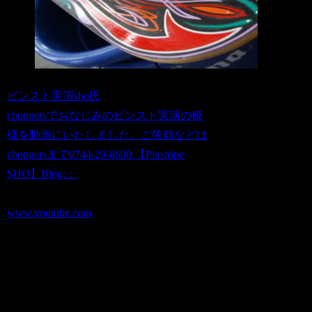
ピンスト実演sho氏
choppersでおなじみのピンスト実演の模
様を動画にいたしました。ご依頼などは
choppersまで0744-29-8600 【Pinstripe
SHO】Blog:：
www.youtube.com
下書きなしで描くなんてすごいぜ・・・
ケータイや革製品、もちろん車にも