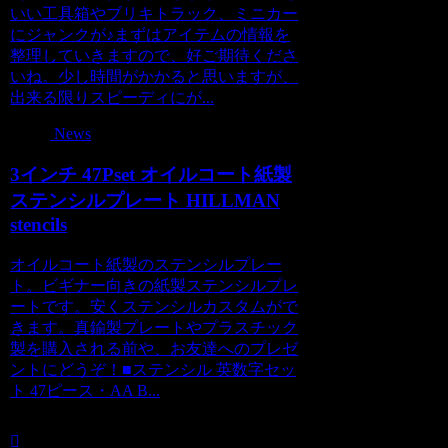
いい工具箱やブリキトラック、ミニカー
にジャンクが♪まずはアイテムの情報を
整理していきますので、好ご期待くださ
いね。少し時間がかかると思いますが、
出来る限りスピーディにが...
News
3インチ 47Pset オイルコート紙製
ステンシルプレート HILLMAN
stencils
オイルコート紙製のステンシルプレー
ト。ビギナー向きの紙製ステンシルプレ
ートです。安くステンシルカスタムがで
きます。真鍮製プレートやプラスチック
製を購入される前や、お友達へのプレゼ
ントにどうぞ！■ステンシル 英数字セッ
ト 47ピース・AA B...