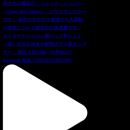
Instagram 投稿 17943397224057001