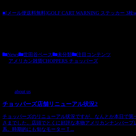
お得な3枚セットもあります＾＾
■[メール便送料無料]GOLF CART WARNING ステッカー 3枚se
商品番号 st20120204_3
価格（税込）680 円
ホビダスNo 52077570
News
世田谷ベース
未分類
注目コンテンツ
アメリカン雑貨CHOPPERS チョッパーズ
関連記事
about us
チョッパーズ店舗リニューアル状況2
チョッパーズのリニューアル状況ですが、なんとか本日で第一
さまでした。店頭でとくに好評な本物アメリカンナンバープ
系。時期的にも旬なモーターＴ...