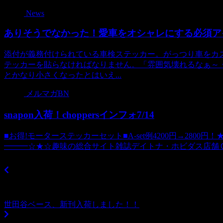
News
ありそうでなかった！愛車をオシャレにする必須ア
添付が義務付けられている車検ステッカー。がっつり車をカ
テッカーを貼らなければなりません。「雰囲気壊れるなぁ～
とかなり小さくなったとはいえ...
メルマガBN
snapon入荷！choppersインフォ7/14
■お得!モーターステッカーセット■A-set例4200円→2800円！★☆
━━━☆★☆趣味の総合サイト雑誌デイトナ・ホビダス店舗ＣＨＯＰＰ
世田谷ベース、新刊入荷しました！！