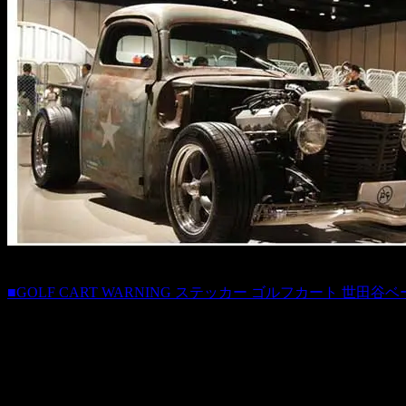
■GOLF CART WARNING ステッカー ゴルフカート 世田谷
商品番号 st20120204
価格（税込）300 円
ホビダスNo 52077569