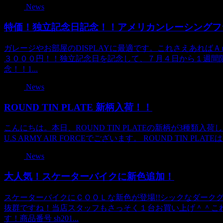
News
特価！独立記念日記念！！アメリカンレーシングフ
ガレージやお部屋のDISPLAYに最適です。これさえあればＡｍ
３０００円！！独立記念日を記念して、７月４日から１週間
念！！1...
News
ROUND TIN PLATE 新柄入荷！！
こんにちは。本日、ROUND TIN PLATEの新柄が3種
U.S ARMY AIR FORCEでございます。 ROUND TIN P
News
大人気！スケーターバイクに新色追加！
スケーターバイクにＣＯＯＬな新色が登場!!シックなダーク
抜群ですね！当店スタッフもさっそく１台お買い上げ＾＾こ
す！商品番号 sh201...