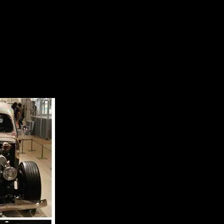
INGステッカーなのですが、とにかくすごい人気です。か
も貼られているんです♪マルトコ板金でも展示されていました
1枚どうぞ(*´ω｀*)