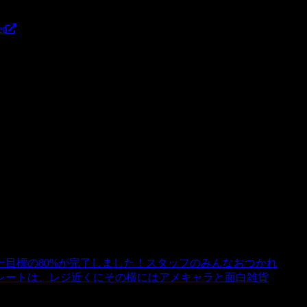
t
目標の80%が完了しました！スタッフのみんなおつかれ
レートは、レジ近くにその横にはアメキャラと面白雑貨