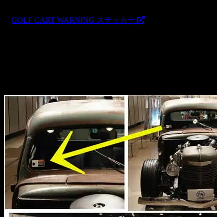
2012.09.04
・
GOLF CART WARNING ステッカー
アメリカのゴルフカートのウィンドウに張られているWARN
なり大好評です!!!
あの所ジョージ氏が手掛けた「FORD F1 HOTROD」に
ね！
オシャレ＆遊びゴコロ満点のオススメアイテムです、是非、愛車に