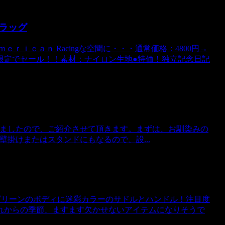
ラッグ
ｅｒｉｃａｎ Racingな空間に・・・通常価格：4800円→
限定でセール！！素材：ナイロン生地●特価！独立記念日記
類入荷しましたので、ご紹介させて頂きます。まずは、お馴染みの
LATEは壁掛けまたはスタンドにもなるので、設...
グリーンのボディに迷彩カラーのサドルとハンドル！注目度
れからの季節、ますます欠かせないアイテムになりそうで