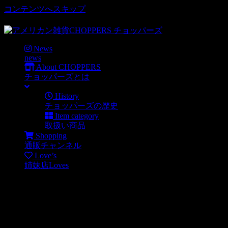
コンテンツへスキップ
車好き、アメリカ好きマニアも涙物のレアアイテム・Junk等
News
news
About CHOPPERS
チョッパーズとは
History
チョッパーズの歴史
Item category
取扱い商品
Shopping
通販チャンネル
Love’s
姉妹店Loves
大人気、GOLF CARTステッカー
News