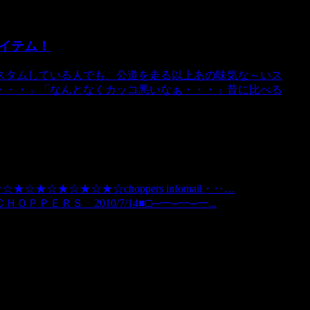
イテム！
スタムしている人でも、公道を走る以上あの味気な～いス
・・・」「なんとなくカッコ悪いなぁ・・・」昔に比べる
★☆★☆★☆★☆★☆choppers infomail・‥…
ＥＲＳ 2010/7/14■□─━─━─━...