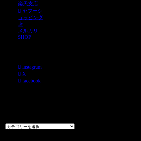
楽天支店
ヤフーシ
ョッピング
店
メルカリ
SHOP
各種SNS
instagram
X
facebook
過去のブログ
カテゴリー一
覧
過
去
の