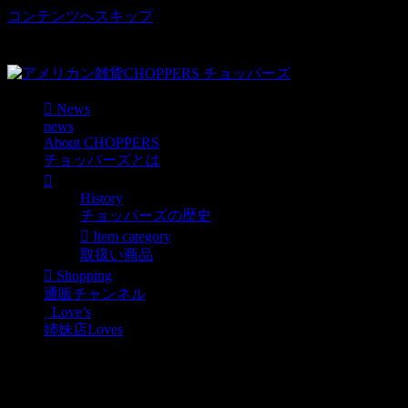
コンテンツへスキップ
車好き、アメリカ好きマニアも涙物のレアアイテム・Junk等
取扱い
News
news
About CHOPPERS
チョッパーズとは
History
チョッパーズの歴史
Item category
取扱い商品
Shopping
通販チャンネル
Love’s
姉妹店Loves
2.U.S.A. プラスチックマグ
/ Milky Stacking Mug Cup