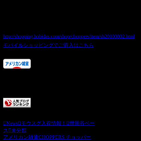
グ
商品番号 sh20100802
価格（税込） 480 円
ホビダスNo 52026111
http://shopping.hobidas.com/shop/choppers/item/sh20100802.html
モバイルショッピングでご購入はこちら
人気ランキングにご協力あ
りがとうございます！！
またお店に来てくださいね。
チョッパーズに清き一票を
News
モウスグ入荷情報！
世田谷ベー
ス
未分類
アメリカン雑貨CHOPPERS チョッパー