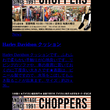
News
Harley Davidson クッション
Harley Davidson クッションです。ふわふ
わで柔らかい手触りが心地良いです。リ
ビングのソファや、車の座席に置いてお
くのに丁度良い大きさです★表面は、ビ
ニール製ですので、水等をこぼしてもふ
き取ることが出来ます。サイズ：約29ｘ
36...