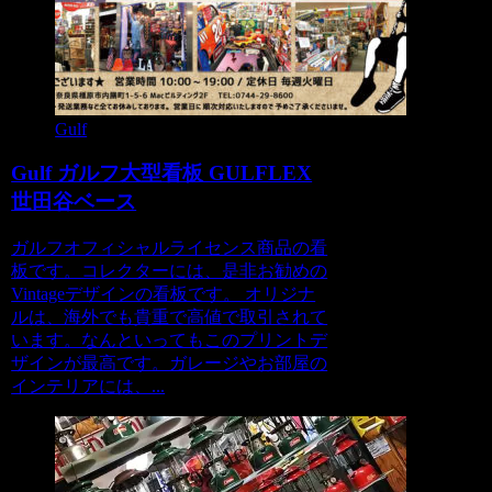
Gulf
Gulf ガルフ大型看板 GULFLEX
世田谷ベース
ガルフオフィシャルライセンス商品の看
板です。コレクターには、是非お勧めの
Vintageデザインの看板です。 オリジナ
ルは、海外でも貴重で高値で取引されて
います。なんといってもこのプリントデ
ザインが最高です。ガレージやお部屋の
インテリアには、...