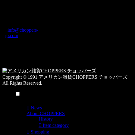
CHOPPERS
ブ
奈良県橿原市内膳
ロ
町1-5-6 Macビル
グ
ディング2F
カ
TEL: 0744-29-8600
/
info@choppers-
テ
jp.com
ゴ
営業時間：10:00-
リ
19:00 / 休み：火曜
ー
日
一
覧
Copyright © 1991 アメリカン雑貨CHOPPERS チョッパーズ
All Rights Reserved.
メニュー
News
About CHOPPERS
History
Item category
Shopping