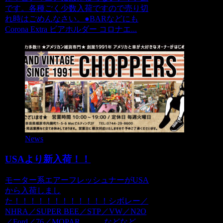
です。各種ごく少数入荷ですので売り切
れ時はごめんなさい。●BARなどにも
Corona Extra ビアホルダー コロナエ...
News
USAより新入荷！！
モーター系エアーフレッシュナーがUSA
から入荷しまし
た！！！！！！！！！！！！シボレー／
NHRA／SUPER BEE／STP／VW／N2O
／Ford／76／MOPAR。。。などなど。