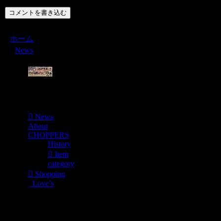
コメントを書き込む
ホーム
News
Menu
News
About
CHOPPERS
History
Item
category
Shopping
Love’s
Shopping