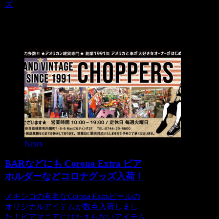
ズ
関連記事
News
BARなどにも Corona Extra ビア
ホルダーなどコロナグッズ入荷！
メキシコの有名なCorona Extraビールの
オリジナルアイテムが数点入荷しまし
た！ビアマニアにはたまらないアイテム