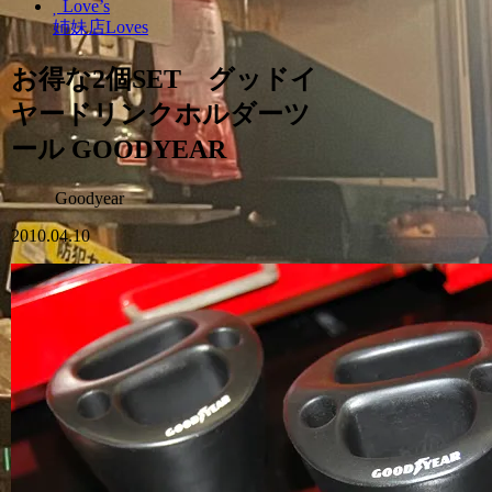
Love’s
姉妹店Loves
お得な2個SET グッドイ
ヤードリンクホルダーツ
ール GOODYEAR
Goodyear
2010.04.10