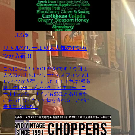
未分類
リトルツリーより大人気のTシャ
ツが入荷!!!
こんにちは！ CHOPPERSです！今回は
大人気のリトルツリーからオフィシャル
Tシャツが入荷しました！！！色は4種あ
り、グレー、ブラック、 イエロー、ゴ
ールドの4種！サイズもSMLとあり自分
にあったぴったりの物を選べることが出
来ます♪気にな...