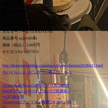
円！！
※セット在庫終了次第販売終了です。
お得な2個SET グッドイヤードリンク
ホルダーツール GOODYEAR
商品番号 us20100411
価格（税込） 2,000 円
ホビダスNo 51977651
http://shopping.hobidas.com/shop/choppers/item/us20100411.html
モバイルショッピングでご購入はこちら
Goodyear
News
sale
アメリカン雑貨
PicUP
チョッパーズについて
世田谷ベ
ース
未分類
Goodyear
アメリカン雑貨
オススメ商
品