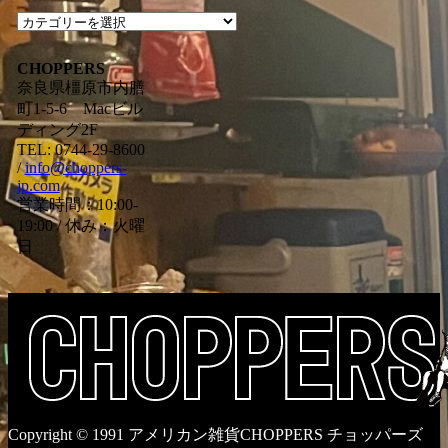
過
去
の
CHOPPERS
ブ
奈良県橿原市内膳
ロ
町1-5-6 Macビル
グ
ディング2F
カ
TEL: 0744-29-8600
/
info@choppers-
テ
jp.com
ゴ
営業時間：10:00-
リ
19:00 / 休み：火曜
ー
日
一
覧
Copyright © 1991 アメリカン雑貨CHOPPERS チョッパーズ