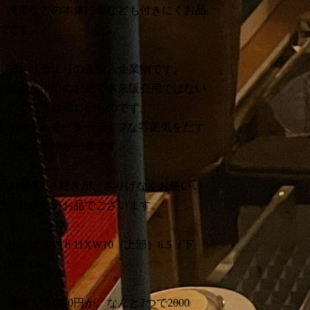
携帯などの本体に傷なども付きにくお品
です。
アメリカよりの直輸入企業物です。
販促が中心のお品で本来販売用ではない
ので入手は難しいものです。
Americanモーターライフな雰囲気をだす
には、本物が一番です。
AMERICA好きが、さりげなくお使いい
ただきたいお品でございます。
サイズ：約ｈ11XW10（上部）6.5（下
部）Cm。
通常１つ1200円が、なんと2つで2000