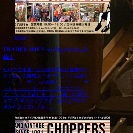
News
TRADER JOE'S eco Bagついに入
荷！
セレブご用達！西海岸を中心に全米約３
００店ある自然派・オーガニック高級ス
ーパーマーケットの高級スーパーマーケ
ット トレーダージョーズのエコバッ
ク！ついに入荷しました。3種 680円タ
イプと900円タイプです。店頭ご予約時
点から良く売れており...