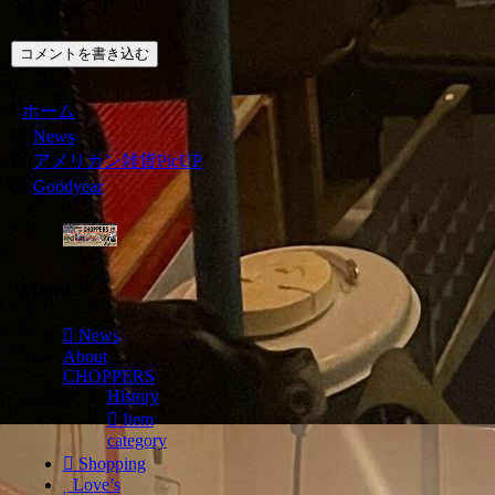
コメント
コメントを書き込む
ホーム
News
アメリカン雑貨PicUP
Goodyear
Menu
News
About
CHOPPERS
History
Item
category
Shopping
Love’s