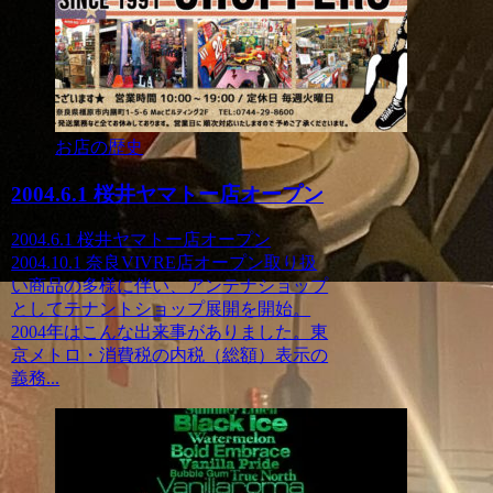
お店の歴史
2004.6.1 桜井ヤマトー店オープン
2004.6.1 桜井ヤマトー店オープン
2004.10.1 奈良VIVRE店オープン取り扱
い商品の多様に伴い、アンテナショップ
としてテナントショップ展開を開始。
2004年はこんな出来事がありました。東
京メトロ・消費税の内税（総額）表示の
義務...