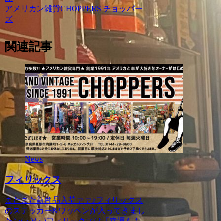
アメリカン雑貨CHOPPERS チョッパー
ズ
関連記事
News
フィリックス
またまた新商品入荷ァァ♪フィリックス
のステッカー&ワッペンが入ってきまし
たン(・∀・)フィリックスは「幸運をも