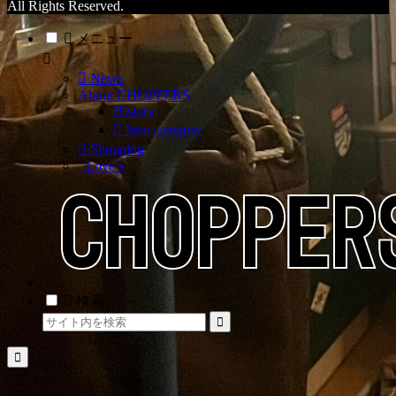
All Rights Reserved.
メニュー
News
About CHOPPERS
History
Item category
Shopping
Love’s
検索