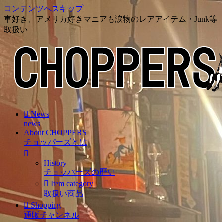
コンテンツへスキップ
車好き、アメリカ好きマニアも涙物のレアアイテム・Junk等
取扱い
News
news
About CHOPPERS
チョッパーズとは
History
チョッパーズの歴史
Item category
取扱い商品
Shopping
通販チャンネル