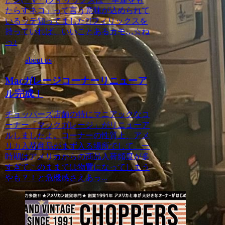
たらすネコ」って言う意味が込められて
いるッテ知ってました?!フィリックスを
持っていれば、いいことあるカモ…☆ね
っ♪
about us
Macガレージコーナーリニューア
ル完成！
チョッパーズ店舗の特にマニアックなコ
ーナー「マックガレージ」がリニューア
ルしましたよ。コーナーの性質上、アメ
リカ入荷商品がまず入る場所でして、一
時期はアメリカからの商品入荷頻度が多
すぎてこのままでは物置になってしまう
やも？！と危機感さえあっ...