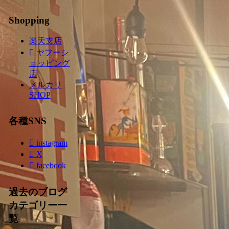
Shopping
楽天支店
ヤフーシ
ョッピング
店
メルカリ
SHOP
各種SNS
instagram
X
facebook
過去のブログ
カテゴリー一
覧