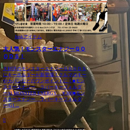
Junkアイテム
大人気！モンスターエナジーＧＯ
ＯＤＳ！
大好評のモンスターエナジーＧＯＯＤＳ
にキーホルダーが新登場！クルマのキー
やカバンなどのワンポイントに！■モン
スターエナジー ラバーキーフォルダ
ー/r1 MONSTER ENERGY ￥300■モン
スターエナジー ラバーキーフォルダ
ー/G1 ...