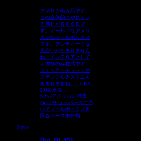
アメリカ輸入品です。
この全体的にやれてい
る感じがＧＯＯＤで
す。オールドなアメリ
カンなツールボックス
です。アンティークな
風合いがたまりません
ね。インテリアとして
も抜群の存在感です。
ステッカーチューンや
ステンシルカスタムも
きまりますね。 CRA...
2010.06.02
News
アメリカン雑貨
PicUP
チョッパーズにつ
いて
ツールボックス
世
田谷ベース
未分類
News
[hg-10-45]