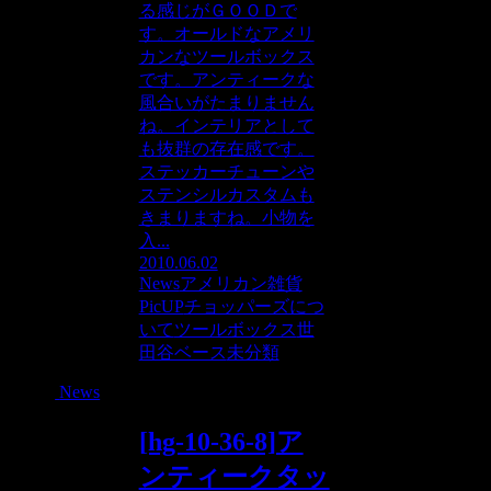
る感じがＧＯＯＤで
す。オールドなアメリ
カンなツールボックス
です。アンティークな
風合いがたまりません
ね。インテリアとして
も抜群の存在感です。
ステッカーチューンや
ステンシルカスタムも
きまりますね。小物を
入...
2010.06.02
News
アメリカン雑貨
PicUP
チョッパーズにつ
いて
ツールボックス
世
田谷ベース
未分類
News
[hg-10-36-8]ア
ンティークタッ