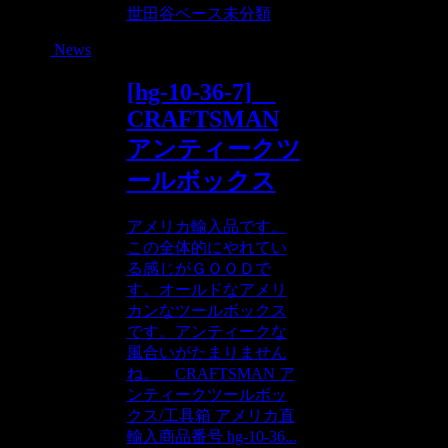
世田谷ベース
未分類
News
[hg-10-36-7]
CRAFTSMAN
アンティークツ
ールボックス
アメリカ輸入品です。
この全体的にやれてい
る感じがＧＯＯＤで
す。オールドなアメリ
カンなツールボックス
です。アンティークな
風合いがたまりません
ね。 CRAFTSMAN ア
ンティークツールボッ
クス/工具箱 アメリカ直
輸入商品番号 hg-10-36...