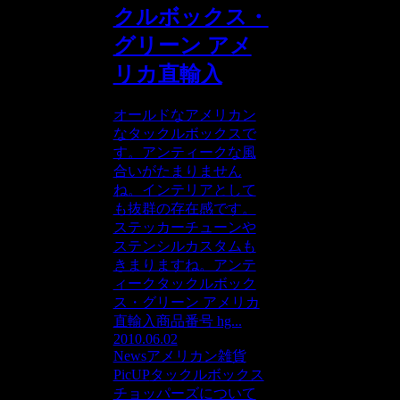
クルボックス・
グリーン アメ
リカ直輸入
オールドなアメリカン
なタックルボックスで
す。アンティークな風
合いがたまりません
ね。インテリアとして
も抜群の存在感です。
ステッカーチューンや
ステンシルカスタムも
きまりますね。アンテ
ィークタックルボック
ス・グリーン アメリカ
直輸入商品番号 hg...
2010.06.02
News
アメリカン雑貨
PicUP
タックルボックス
チョッパーズについて