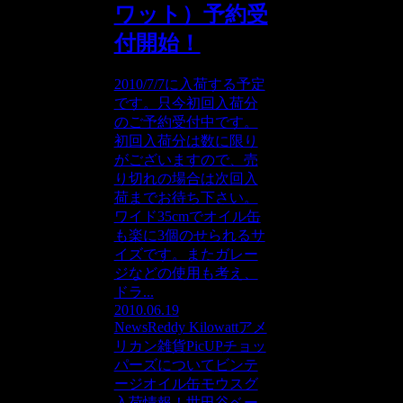
ワット）予約受
付開始！
2010/7/7に入荷する予定
です。只今初回入荷分
のご予約受付中です。
初回入荷分は数に限り
がございますので、売
り切れの場合は次回入
荷までお待ち下さい。
ワイド35cmでオイル缶
も楽に3個のせられるサ
イズです。またガレー
ジなどの使用も考え、
ドラ...
2010.06.19
News
Reddy Kilowatt
アメ
リカン雑貨PicUP
チョッ
パーズについて
ビンテ
ージオイル缶
モウスグ
入荷情報！
世田谷ベー