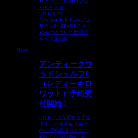
リアとしての風合いを
かねたオス...
2010.06.19
News
Reddy Kilowatt
アメ
リカン雑貨PicUP
チョッ
パーズについて
世田谷
ベース
未分類
News
アンティークウ
ッドシェルフL
（レディーキロ
ワット）予約受
付開始！
2010/7/7に入荷する予定
です。只今初回入荷分
のご予約受付中です。
初回入荷分は数に限り