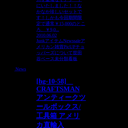
にいたしました！！な
かなか珍しいセットで
す！しかも今回期間限
定で通常￥15,000のとこ
ろ、￥9,0...
2010.06.02
Junkアイテム
News
sale
ア
メリカン雑貨PicUP
チョ
ッパーズについて
世田
谷ベース
未分類
看板
News
[hg-10-58]
CRAFTSMAN
アンティークツ
ールボックス/
工具箱 アメリ
カ直輸入