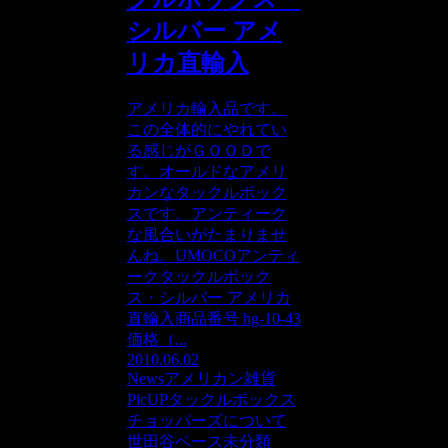
シルバー アメ
リカ直輸入
アメリカ輸入品です。
この全体的にやれてい
る感じがＧＯＯＤで
す。オールドなアメリ
カンなタックルボック
スです。アンティーク
な風合いがたまりませ
んね。UMOCOアンティ
ークタックルボック
ス・シルバー アメリカ
直輸入商品番号 hg-10-43
価格（...
2010.06.02
News
アメリカン雑貨
PicUP
タックルボックス
チョッパーズについて
世田谷ベース
未分類