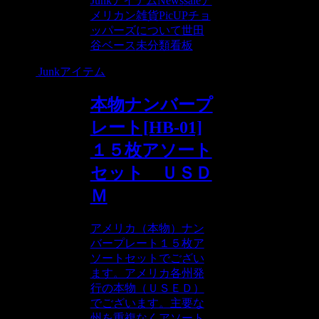
Junkアイテム
News
sale
ア
メリカン雑貨PicUP
チョ
ッパーズについて
世田
谷ベース
未分類
看板
Junkアイテム
本物ナンバープ
レート[HB-01]
１５枚アソート
セット ＵＳＤ
Ｍ
アメリカ（本物）ナン
バープレート１５枚ア
ソートセットでござい
ます。アメリカ各州発
行の本物（ＵＳＥＤ）
でございます。主要な
州を重複なくアソート