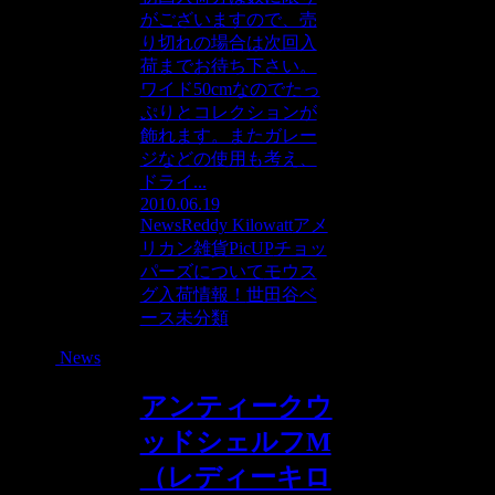
がございますので、売
り切れの場合は次回入
荷までお待ち下さい。
ワイド50cmなのでたっ
ぷりとコレクションが
飾れます。またガレー
ジなどの使用も考え、
ドライ...
2010.06.19
News
Reddy Kilowatt
アメ
リカン雑貨PicUP
チョッ
パーズについて
モウス
グ入荷情報！
世田谷ベ
ース
未分類
News
アンティークウ
ッドシェルフM
（レディーキロ