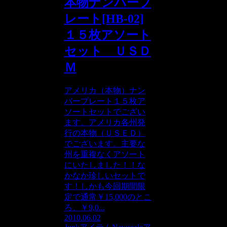
本物ナンバープ
レート[HB-02]
１５枚アソート
セット ＵＳＤ
Ｍ
アメリカ（本物）ナン
バープレート１５枚ア
ソートセットでござい
ます。アメリカ各州発
行の本物（ＵＳＥＤ）
でございます。主要な
州を重複なくアソート
にいたしました！！な
かなか珍しいセットで
す！しかも今回期間限
定で通常￥15,000のとこ
ろ、￥9,0...
2010.06.02