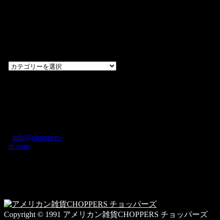
過去のブログ
カテゴリー一
覧
過
去
の
CHOPPERS
ブ
奈良県橿原市内膳
ロ
町1-5-6 Macビル
グ
ディング2F
カ
TEL: 0744-29-8600
/
info@choppers-
テ
jp.com
ゴ
営業時間：10:00-
リ
19:00 / 休み：火曜
ー
日
一
覧
Copyright © 1991 アメリカン雑貨CHOPPERS チョッパーズ