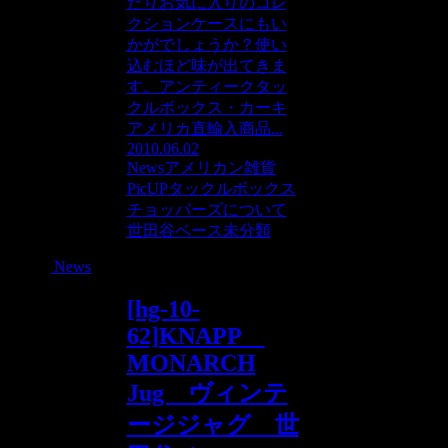
たりお気に入りのコレ
クションケースにもい
かがでしょうか？使い
込むほど味が出てきま
す。アンティークタッ
クルボックス・カーキ
アメリカ直輸入商品...
2010.06.02
News
アメリカン雑貨
PicUP
タックルボックス
チョッパーズについて
世田谷ベース
未分類
News
[hg-10-
62]KNAPP
MONARCH
Jug ヴィンテ
ージジャグ 世