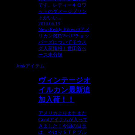
です。レディーキロワ
ットのダメージプリン
トがいい...
2010.06.19
News
Reddy Kilowatt
アメ
リカン雑貨PicUP
チョッ
パーズについて
モウス
グ入荷情報！
世田谷ベ
ース
未分類
Junkアイテム
ヴィンテージオ
イルカン最新追
加入荷！！
アメリカよりまたまた
Goodアイテムが入って
きました！今回の目玉
は、やはりＳＴＰブル