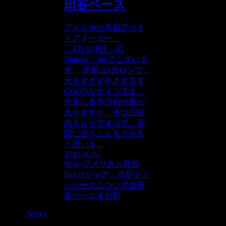
田谷ベース
アメリカの老舗アウト
ドアメーカー、
「KNAPP社」の
Vintage Jagでございま
す。 容量は1ガロンで、
大きすぎず小さすぎず
GOODなサイズです。
外見に多少汚れや傷が
ありますが、中は比較
的キレイですので、実
際に使うこともできる
と思いま...
2010.06.02
News
アメリカン雑貨
PicUP
ジャグ・水筒
チョ
ッパーズについて
世田
谷ベース
未分類
News