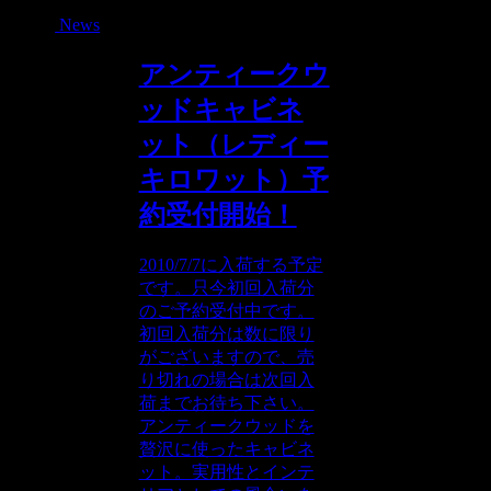
News
アンティークウ
ッドキャビネ
ット（レディー
キロワット）予
約受付開始！
2010/7/7に入荷する予定
です。只今初回入荷分
のご予約受付中です。
初回入荷分は数に限り
がございますので、売
り切れの場合は次回入
荷までお待ち下さい。
アンティークウッドを
贅沢に使ったキャビネ
ット。実用性とインテ