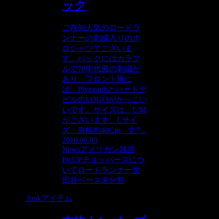
ック
ご存知人気のロードラ
ンナーの刺繍入りのポ
ロシャツでございま
す。バックにはカラフ
ルで70年代風の刺繍が
あり、フロント胸に
は、Plymouthとハートデ
ビルのLOGOがかっこい
いです。サイズは、L/M
がございます。Lサイ
ズ：肩幅約48Cm 丈7...
2010.06.03
News
アメリカン雑貨
PicUP
チョッパーズにつ
いて
ロードランナー
世
田谷ベース
未分類
Junkアイテム