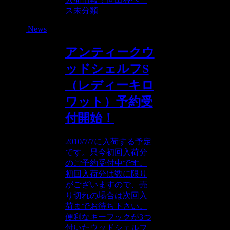
ス
未分類
News
アンティークウ
ッドシェルフS
（レディーキロ
ワット）予約受
付開始！
2010/7/7に入荷する予定
です。只今初回入荷分
のご予約受付中です。
初回入荷分は数に限り
がございますので、売
り切れの場合は次回入
荷までお待ち下さい。
便利なキーフックが3つ
付いたウッドシェルフ