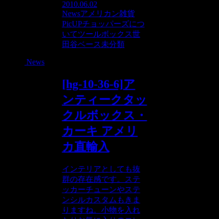
2010.06.02
News
アメリカン雑貨
PicUP
チョッパーズにつ
いて
ツールボックス
世
田谷ベース
未分類
News
[hg-10-36-6]ア
ンティークタッ
クルボックス・
カーキ アメリ
カ直輸入
インテリアとしても抜
群の存在感です。ステ
ッカーチューンやステ
ンシルカスタムもきま
りますね。小物を入れ