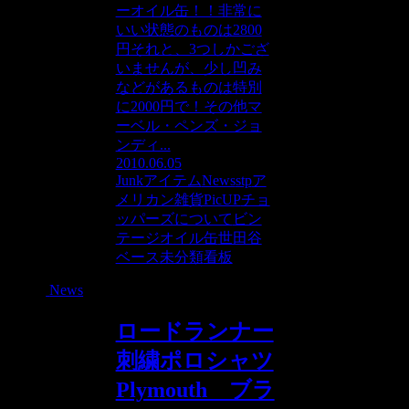
ーオイル缶！！非常に
いい状態のものは2800
円それと、3つしかござ
いませんが、少し凹み
などがあるものは特別
に2000円で！その他マ
ーベル・ペンズ・ジョ
ンディ...
2010.06.05
Junkアイテム
News
stp
ア
メリカン雑貨PicUP
チョ
ッパーズについて
ビン
テージオイル缶
世田谷
ベース
未分類
看板
News
ロードランナー
刺繍ポロシャツ
Plymouth ブラ