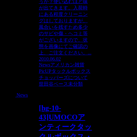
うか？使い込むほど味
が出てきます。入荷時
にある程度クリーニン
グはしておりますが、
風合いを残すため多少
のサビや傷・ヘコミ等
がございますので、状
態を画像にてご確認の
上、ご注文ください。...
2010.06.02
News
アメリカン雑貨
PicUP
タックルボックス
チョッパーズについて
世田谷ベース
未分類
News
[hg-10-
43]UMOCOア
ンティークタッ
クルボックス・