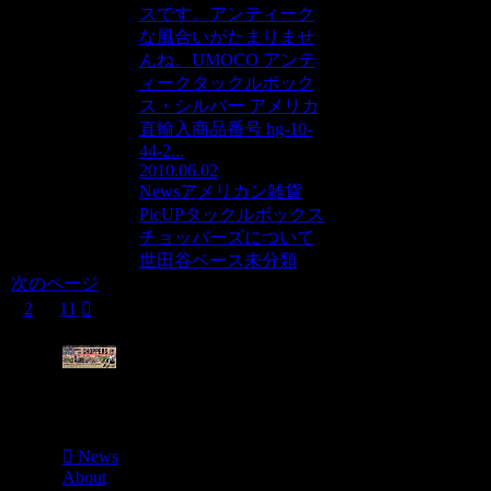
スです。アンティーク
な風合いがたまりませ
んね。UMOCO アンテ
ィークタックルボック
ス・シルバー アメリカ
直輸入商品番号 hg-10-
44-2...
2010.06.02
News
アメリカン雑貨
PicUP
タックルボックス
チョッパーズについて
世田谷ベース
未分類
次のページ
次
1
2
…
11
へ
Menu
News
About