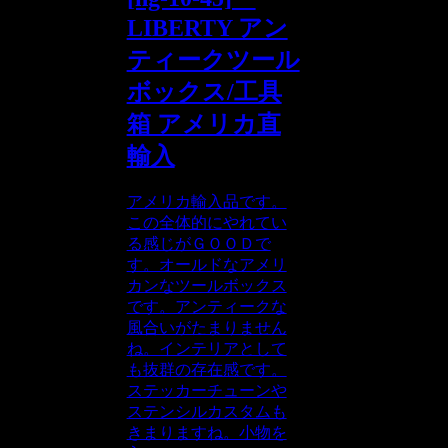
LIBERTY アン
ティークツール
ボックス/工具
箱 アメリカ直
輸入
アメリカ輸入品です。
この全体的にやれてい
る感じがＧＯＯＤで
す。オールドなアメリ
カンなツールボックス
です。アンティークな
風合いがたまりません
ね。インテリアとして
も抜群の存在感です。
ステッカーチューンや
ステンシルカスタムも
きまりますね。小物を