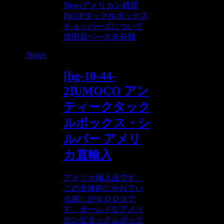
News
アメリカン雑貨
PicUP
タックルボックス
チョッパーズについて
世田谷ベース
未分類
News
[hg-10-44-
2]UMOCO アン
ティークタック
ルボックス・シ
ルバー アメリ
カ直輸入
アメリカ輸入品です。
この全体的にやれてい
る感じがＧＯＯＤで
す。オールドなアメリ
カンなタックルボック