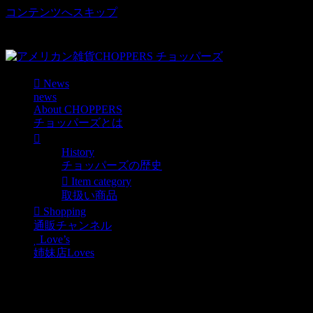
コンテンツへスキップ
車好き、アメリカ好きマニアも涙物のレアアイテム・Junk等
取扱い
News
news
About CHOPPERS
チョッパーズとは
History
チョッパーズの歴史
Item category
取扱い商品
Shopping
通販チャンネル
Love’s
姉妹店Loves
オススメ商品