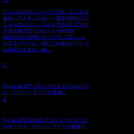
こんにちわチョッパーズです。だんだん
春めいてきましたねー！洗車の時などに
こちらのバケツ、いかがですか?♪アメリ
カ最大級のホームセンターHOME
DEPOTの大容量バケツです！23リット
ル入るバケツは、他にごみ箱などとして
も利用できます。●H...
[hg-10-36-8]アンティークタックルボック
ス・グリーン アメリカ直輸入
[hg-10-42]OLD PAL アンティークタック
ルボックス・グリーン アメリカ直輸入