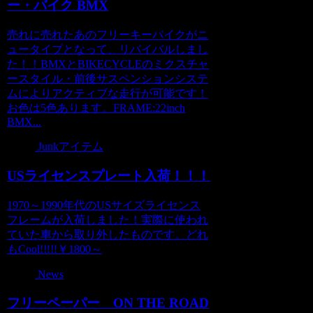
ー・バイク BMX
売れに売れたあのフリーキーバイクがニ
ュータイプとなって、リバイバルしまし
た！！BMXとBIKECYCLEのミクスチャ
ースタイル・前後サスペンションシステ
ムによりアクティブな走行が可能です！
お色は5色あります。FRAME:22inch
BMX...
Junkアイテム
USライセンスプレート入荷！！！
1970～1990年代のUSサイズライセンス
フレームが入荷しました！実際に使われ
ていた車から取り外したものです。どれ
もCool!!!!!￥1800～
News
フリーペーパー ON THE ROAD