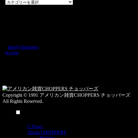
過
去
の
CHOPPERS
ブ
奈良県橿原市内膳
ロ
町1-5-6 Macビル
グ
ディング2F
カ
TEL: 0744-29-8600
/
info@choppers-
テ
jp.com
ゴ
営業時間：10:00-
リ
19:00 / 休み：火曜
ー
日
一
覧
Copyright © 1991 アメリカン雑貨CHOPPERS チョッパーズ
All Rights Reserved.
メニュー
News
About CHOPPERS
History