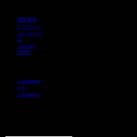
Shopping
楽天支店
ヤフーシ
ョッピング
店
メルカリ
SHOP
各種SNS
instagram
X
facebook
過去のブログ
カテゴリー一
覧