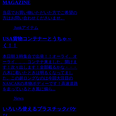
MAGAZINE
当店でお買い物いただいた方でご希望の
方はお問い合わせくださいませ。
Junkアイテム
USA貨物コンテナーとうちゃ～
く！！
本日朝３時集合で出発！！オーライ、オ
ーライ、、、コンテナ来ました。開けま
す！次々出します！全部載るかな・・・
八木に着いたときは明るくなってまし
た。この超ロングなのは今回大注目の
NASCARの本物ボディーです！高速道路
を走っているとき風に煽ら...
News
いろいろ使えるプラスチックバケ
ツ