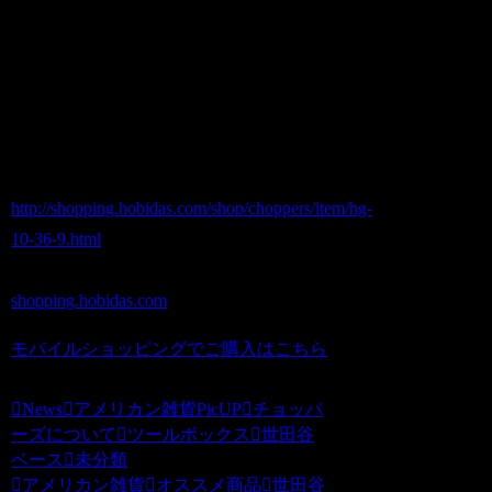
商品番号 hg-10-36-9
価格（税込） 15,000 円
ホビダスNo 52016625
http://shopping.hobidas.com/shop/choppers/item/hg-
10-36-9.html
shopping.hobidas.com
モバイルショッピングでご購入はこちら
News
アメリカン雑貨PicUP
チョッパ
ーズについて
ツールボックス
世田谷
ベース
未分類
アメリカン雑貨
オススメ商品
世田谷