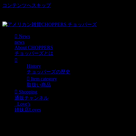
コンテンツへスキップ
車好き、アメリカ好きマニアも涙物のレアアイテム・Junk等
取扱い
News
news
About CHOPPERS
チョッパーズとは
History
チョッパーズの歴史
Item category
取扱い商品
Shopping
通販チャンネル
Love’s
姉妹店Loves
[hg-10-36-9]
CRAFTSMAN アンティー