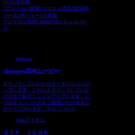
ース
未分類
アメリカン雑貨
オススメ商品
世田谷
ベース
所ジョージ
看板
アメリカン雑貨CHOPPERS チョッパー
ズ
関連記事
about us
choppers店内ムービー
クリックしていただけるとテンションア
ップします。こちらもクリックしていた
だけると超テンションアップします。い
つもチョッパーズをご贔屓いただきあり
がとうございます。チョッパーズ
Junkアイテム
ＳＴＰ ＪＵＮＫ