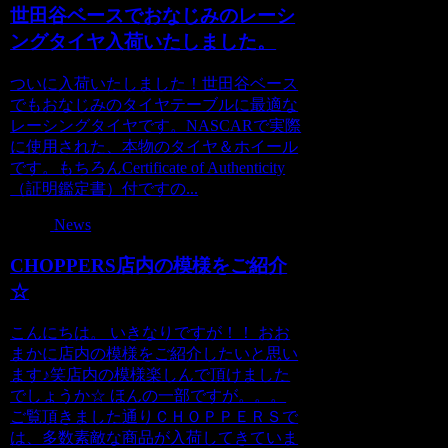
世田谷ベースでおなじみのレーシ
ングタイヤ入荷いたしました。
ついに入荷いたしました！世田谷ベース
でもおなじみのタイヤテーブルに最適な
レーシングタイヤです。NASCARで実際
に使用された、本物のタイヤ＆ホイール
です。もちろんCertificate of Authenticity
（証明鑑定書）付ですの...
News
CHOPPERS店内の模様をご紹介
☆
こんにちは。 いきなりですが！！ おお
まかに店内の模様をご紹介したいと思い
ます♪笑店内の模様楽しんで頂けました
でしょうか☆ ほんの一部ですが。。。
ご覧頂きました通りＣＨＯＰＰＥＲＳで
は、多数素敵な商品が入荷してきていま