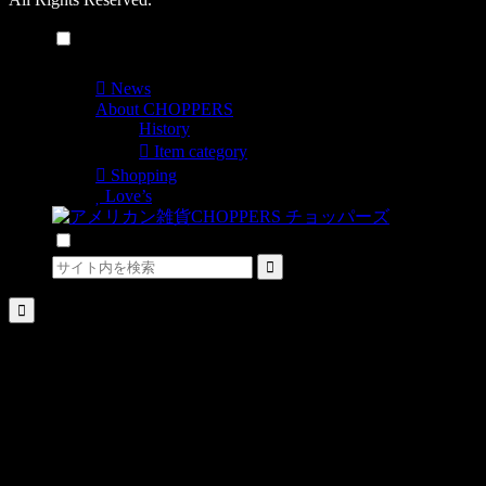
メニュー
News
About CHOPPERS
History
Item category
Shopping
Love’s
検索