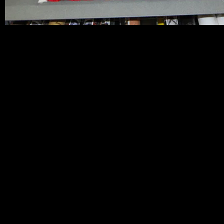
アメリカ輸入品です。この全体的にやれ
ている感じがＧＯＯＤです。オールドな
アメリカン工具箱です。アンティークな
風合いがたまりませんね。インテリアと
しても抜群の存在感です。ステッカーチ
ューンやステンシルカスタムもきまりま
すね。小物を入れたりお気に入りのコレ
クションケースにもいかがでしょうか？
使い込むほど味が出てきます。サイズ：
約46×18×17cm※中身は付属しません。
ホビダスのトップページで「チョッパー
ズ」と検索してくださいね。直接アイテ
ムを見つけるには、例えば「ロードラン