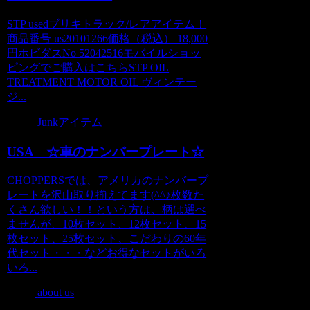
STP usedブリキトラック/レアアイテム！
商品番号 us20101266価格（税込） 18,000
円ホビダスNo 52042516モバイルショッ
ピングでご購入はこちらSTP OIL
TREATMENT MOTOR OIL ヴィンテー
ジ...
Junkアイテム
USA ☆車のナンバープレート☆
CHOPPERSでは、アメリカのナンバープ
レートを沢山取り揃えてます(^^♪枚数た
くさん欲しい！！という方は、柄は選べ
ませんが、10枚セット、12枚セット、15
枚セット、25枚セット、こだわりの60年
代セット・・・などお得なセットがいろ
いろ...
about us