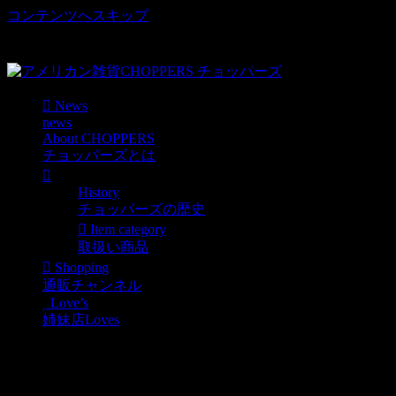
コンテンツへスキップ
車好き、アメリカ好きマニアも涙物のレアアイテム・Junk等
取扱い
News
news
About CHOPPERS
チョッパーズとは
History
チョッパーズの歴史
Item category
取扱い商品
Shopping
通販チャンネル
Love’s
姉妹店Loves
アンティーク工具箱ブラ
ック ：アメリカ直輸