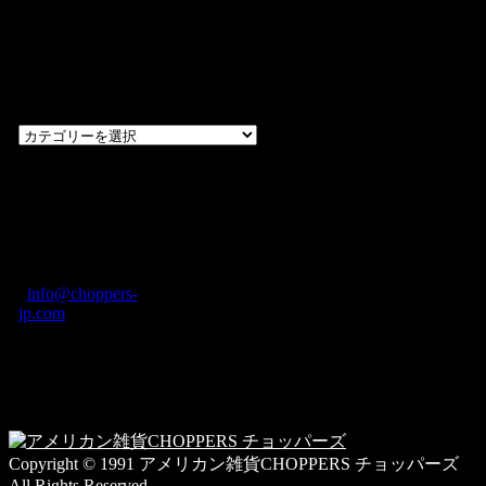
過去のブログ
カテゴリー一
覧
過
去
の
CHOPPERS
ブ
奈良県橿原市内膳
ロ
町1-5-6 Macビル
グ
ディング2F
カ
TEL: 0744-29-8600
/
info@choppers-
テ
jp.com
ゴ
営業時間：10:00-
リ
19:00 / 休み：火曜
ー
日
一
覧
Copyright © 1991 アメリカン雑貨CHOPPERS チョッパーズ
All Rights Reserved.