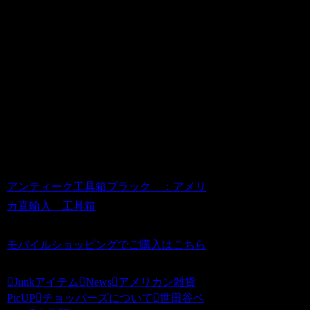
ナーステッカー」や「ロードランナーキ
ーホルダー」などで検索くださいね。■
送料について：※１．全国一律送料500
円（代引の場合は手数料別途315円）で
の発送となります。他の商品など複数ご
購入の場合は同時梱包でお送りいたしま
す。※２．沖縄(1300円)・離島への発送
に関しましては別途料金をお見積もりさ
せていただきます。
アンティーク工具箱ブラック ：アメリ
カ直輸入 工具箱
価格：6000円
モバイルショッピングでご購入はこちら
Junkアイテム
News
アメリカン雑貨
PicUP
チョッパーズについて
世田谷ベ