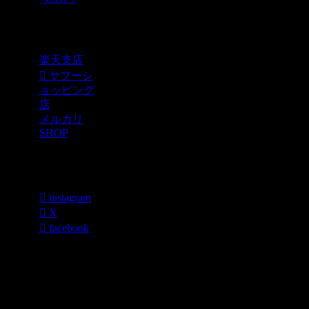
Shopping
楽天支店
ヤフーシ
ョッピング
店
メルカリ
SHOP
各種SNS
instagram
X
facebook
過去のブログ
カテゴリー一
覧