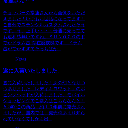
常連さん＾＾
チョッパーの常連さんから画像をいただ
きました！いつもお世話になってます！
ご自分でステンシルカスタムされたそう
です。う、上手い・・・普通に売ってて
も違和感無いですね。ＳＵＮＯＣＯのド
でかドラム缶!存在感抜群です！ドラム
缶がでかすぎてそっちばか...
News
遂に入荷いたしました。
遂に入荷いたしました！あの幻となりつ
つありました「レディキロワット」のボ
ビングヘッドが入荷しました。モバイル
ショッピングでご購入はこちらなんと！
￥2400この商品、約１０年前に発売され
ましたが、国内では、発売時あまり知ら
れていなくてしかも出...