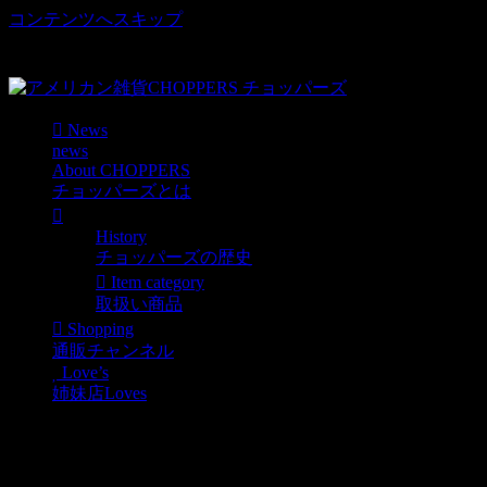
コンテンツへスキップ
車好き、アメリカ好きマニアも涙物のレアアイテム・Junk等
取扱い
News
news
About CHOPPERS
チョッパーズとは
History
チョッパーズの歴史
Item category
取扱い商品
Shopping
通販チャンネル
Love’s
姉妹店Loves
明日ピンスト実演14:00頃
～です