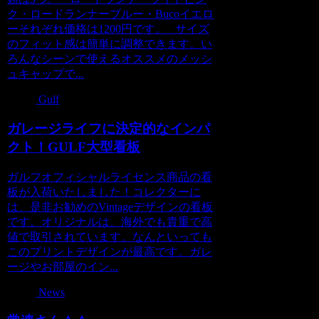
ク・ロードランナーブルー・Bucoイエロ
ーそれぞれ価格は1200円です。 サイズ
のフィット感は簡単に調整できます。い
ろんなシーンで使えるオススメのメッシ
ュキャップで...
Gulf
ガレージライフに決定的なインパ
クト！GULF大型看板
ガルフオフィシャルライセンス商品の看
板が入荷いたしました！コレクターに
は、是非お勧めのVintageデザインの看板
です。オリジナルは、海外でも貴重で高
値で取引されています。なんといっても
このプリントデザインが最高です。ガレ
ージやお部屋のイン...
News