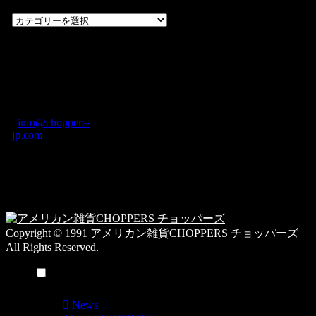
過
去
の
CHOPPERS
ブ
奈良県橿原市内膳
ロ
町1-5-6 Macビル
グ
ディング2F
カ
TEL: 0744-29-8600
/
info@choppers-
テ
jp.com
ゴ
営業時間：10:00-
リ
19:00 / 休み：火曜
ー
日
一
覧
Copyright © 1991 アメリカン雑貨CHOPPERS チョッパーズ
All Rights Reserved.
メニュー
News