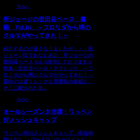
News
所ジョージの世田谷ベース 書
籍 Vol.16 ～フロリダから噂の
クルマがやってきた！～
紹介するのが遅くなりましたが・・・所
ジョージ氏でおなじみの 所ジョージの
世田谷ベース Vol.16発売しております☆
特集：世田谷ベース・クラシック ～フ
ロリダから噂のクルマがやってきた！～
普段とは違うシックな雰囲気の表紙と、
そこに配された見...
News
オールシーズン大活躍！ワッペン
付メッシュキャップ
ワッペン付のメッシュキャップ。現在種
類は3つ。・ロードランナーライトピン