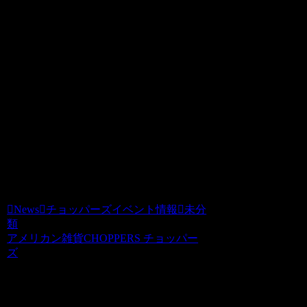
News
2009.08.21
明日２２日土曜日は
CHOPPERS店内で
SHOさんのピンスト実演行いますので
私物に描いてほしいものなどあれば
お気軽にお越しください(●^o^●)
News
チョッパーズイベント情報
未分
類
アメリカン雑貨CHOPPERS チョッパー
ズ
関連記事