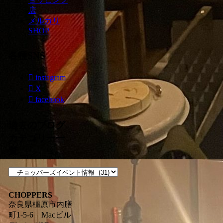
店
メルカリ
SHOP
各種SNS
instagram
X
facebook
過去のブログ
カテゴリー一
覧
過
去
の
CHOPPERS
ブ
奈良県橿原市内膳
ロ
町1-5-6 Macビル