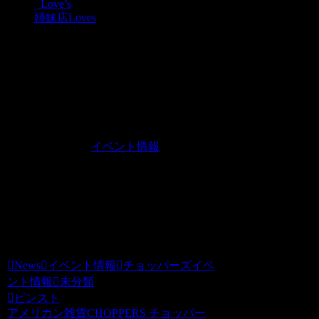
Love’s
姉妹店Loves
本日ピンストライプ実演
中！！
News
2010.01.16
JUGEMテーマ：
イベント情報
本日店内にてピンストライプ実演中で
す。
チョッパーズ
News
イベント情報
チョッパーズイベ
ント情報
未分類
ピンスト
アメリカン雑貨CHOPPERS チョッパー