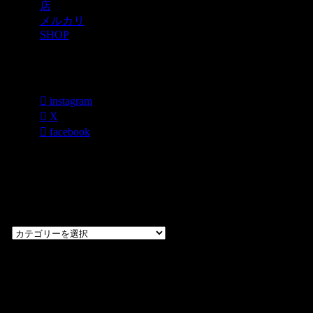
店
メルカリ
SHOP
各種SNS
instagram
X
facebook
過去のブログ
カテゴリー一
覧
過
去
の
CHOPPERS
ブ
奈良県橿原市内膳
ロ
町1-5-6 Macビル
グ
ディング2F