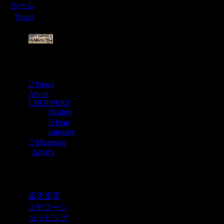
ホーム
News
Menu
News
About
CHOPPERS
History
Item
category
Shopping
Love’s
Shopping
楽天支店
ヤフーシ
ョッピング