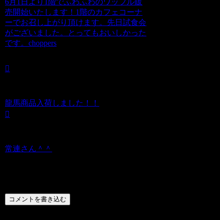
6月1日より1階でふわふわのワッフル販
売開始いたします！1階のカフェコーナ
ーでお召し上がり頂けます。先日試食会
がございました。とってもおいしかった
です。choppers
龍馬商品入荷しました！！
常連さん＾＾
コメント
コメントを書き込む