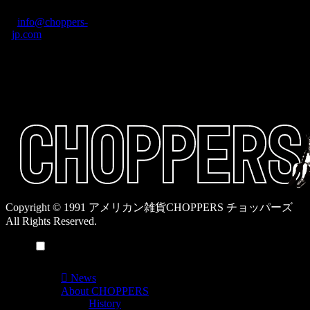
カ
TEL: 0744-29-8600
/
info@choppers-
テ
jp.com
ゴ
営業時間：10:00-
リ
19:00 / 休み：火曜
ー
日
一
覧
Copyright © 1991 アメリカン雑貨CHOPPERS チョッパーズ
All Rights Reserved.
メニュー
News
About CHOPPERS
History