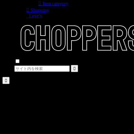
Item category
Shopping
Love’s
検索