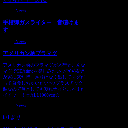
り凝っていて当店で...
News
手榴弾ガスライター 音聴けま
す。
News
アメリカン柄プラマグ
アメリカン柄のプラマグが入荷☆こんな
マグでTEAtimeを楽しみたいッ('∀'●)友達
が家に来た時、さりげなく出してマグだ
って自慢しちゃいたいッ♪プラスチック
製なので落としても割れナイとこがまた
イイッ！！☆ALL1000yen☆
News
6/1より