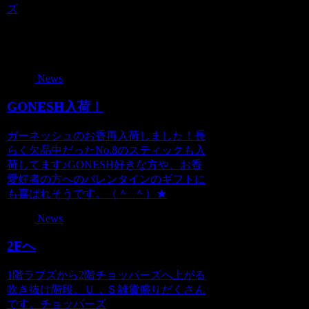
ズ
関連記事
News
GONESH入荷！
ガーネッシュのお香再入荷しました！長
らく欠品中だったNo.8のスティックも入
荷してます♪GONESH好きな方や、お香
愛好者の方へのバレンタインのギフトに
も喜ばれそうです。（＾_＾）★
News
2Fへ
1階ラブズから2階チョッパーズへ上がる
吹き抜け階段。Ｕ．Ｓ雑貨盛りだくさん
です。チョッパーズ