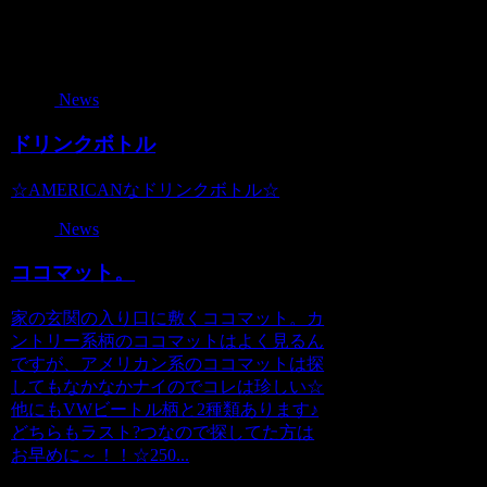
関連記事
News
ドリンクボトル
☆AMERICANなドリンクボトル☆
News
ココマット。
家の玄関の入り口に敷くココマット。カ
ントリー系柄のココマットはよく見るん
ですが、アメリカン系のココマットは探
してもなかなかナイのでコレは珍しい☆
他にもVWビートル柄と2種類あります♪
どちらもラスト?つなので探してた方は
お早めに～！！☆250...