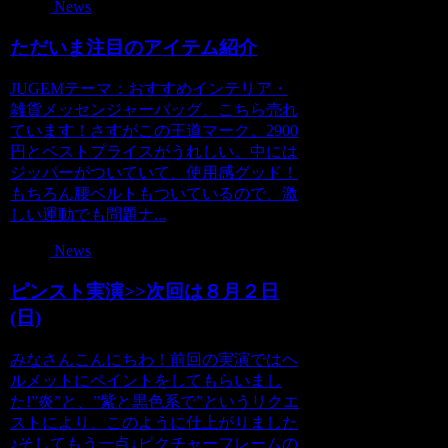
News
ただいま注目のアイテム紹介
JUGEMテーマ：おすすめインテリア・
雑貨メッセンジャーバッグ、こちら売れ
ています！さすがこの王道マーク。2900
円とベストプライスがうれしい。中には
ジッパーがついていて、使用感グッド！
もちろん腰ベルトもついているので、激
しい運動でも問題ナ...
News
ピンスト実演>>次回は８月２日
(日)
みなさんこんにちわ！前回の実演ではヘ
ルメットにペイントをしてもらいまし
た!”炎”と、”紫と黒色系で”というリクエ
ストにより、このように仕上がりました
♪そしてもう一点↓ピクチャーフレームの