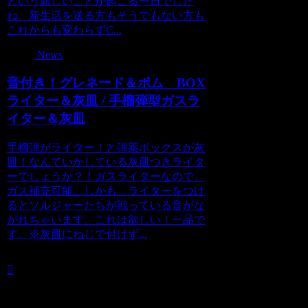
という新しいことが起こる一日でした
ね。新生活を送る方もそうでもない方も
これからも変わらずC...
News
音付き！グレネード＆ボム BOX
ライター＆灰皿 / 手榴弾型ガスラ
イター＆灰皿
手榴弾がライター！と弾薬ボックスが灰
皿！なんていかしている灰皿つきライタ
ーでしょうか？！ガスライターなので、
ガス補充可能。しかも、ライターをつけ
るとソルジャーたちが戦っている音がな
がれちゃいます。これは欲しい！一品で
す。※灰皿にねじで付けず...