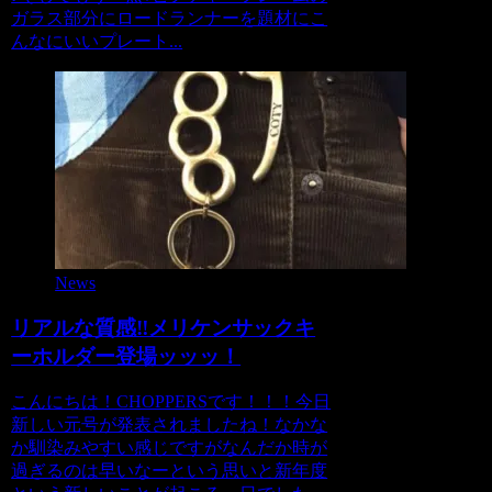
ガラス部分にロードランナーを題材にこ
んなにいいプレート...
News
リアルな質感‼メリケンサックキ
ーホルダー登場ッッッ！
こんにちは！CHOPPERSです！！！今日
新しい元号が発表されましたね！なかな
か馴染みやすい感じですがなんだか時が
過ぎるのは早いなーという思いと新年度