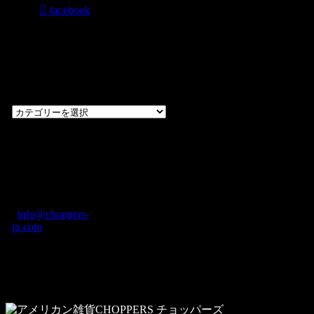
facebook
過去のブログ
カテゴリー一
覧
過
去
の
CHOPPERS
ブ
奈良県橿原市内膳
ロ
町1-5-6 Macビル
グ
ディング2F
カ
TEL: 0744-29-8600
/
info@choppers-
テ
jp.com
ゴ
営業時間：10:00-
リ
19:00 / 休み：火曜
ー
日
一
覧