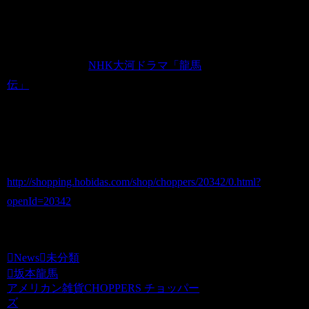
News
2010.01.16
JUGEMテーマ：
NHK大河ドラマ「龍馬
伝」
龍馬商品入荷しました！！
http://shopping.hobidas.com/shop/choppers/20342/0.html?
openId=20342
チョッパーズ
News
未分類
坂本龍馬
アメリカン雑貨CHOPPERS チョッパー
ズ