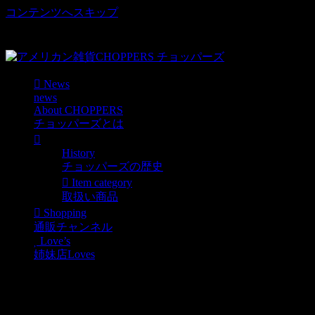
コンテンツへスキップ
車好き、アメリカ好きマニアも涙物のレアアイテム・Junk等
取扱い
News
news
About CHOPPERS
チョッパーズとは
History
チョッパーズの歴史
Item category
取扱い商品
Shopping
通販チャンネル
Love’s
姉妹店Loves
龍馬商品入荷しまし
た！！