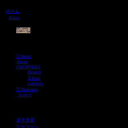
ホーム
News
Menu
News
About
CHOPPERS
History
Item
category
Shopping
Love’s
Shopping
楽天支店
ヤフーシ