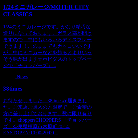
1/24ミニガレージ/MOTER CITY
CLASSICS
1/24のミニガレージです。かなり精巧な
造りになっております。ガラス部が開き
ますので、中にもいろいろディスプレー
できます！このままでもカッコいいです
が、中にミニカーなどを飾るとよりいっ
そう味が出ます☆ホビダスのトップペー
ジで「チョッパーズ」...
News
38times
お待たせしました。38timesが届きまし
た。ご来店ご購入の方限定で、ご希望の
方に差し上げております。数に限り有り
です。choppersCHOPPERS 「チョッパー
ズ」奈良県橿原市木原町202-4-
EASTOPEN:10:00-20:00...