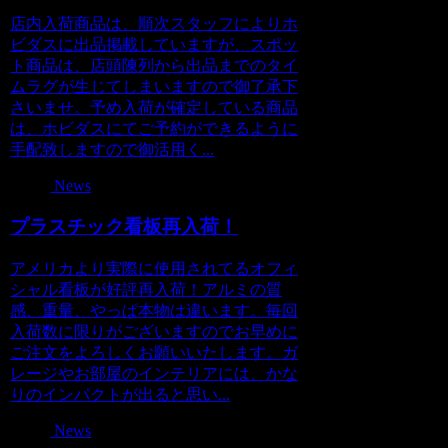
店内入荷商品は、順次スタッフによりホ
ビダスに出品掲載していますが、スポッ
ト商品は、店頭陳列から出品までのタイ
ムラグが生じてしまいますので御了承下
さいませ。予め入荷が確定している商品
は、ホビダスにてご予約ができるように
手配致しますので御活用く...
News
プラスチック看板再入荷！
アメリカより実際に使用されてるオフィ
シャル看板が好評再入荷！アルミの質
感、重量、やっぱ本物は違います。毎回
入荷数に限りがございますのでお早めに
ご注文をよろしくお願いいたします。ガ
レージやお部屋のインテリアには、かな
りのインパクトが出ると思い...
News