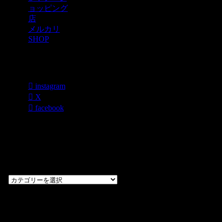
ョッピング
店
メルカリ
SHOP
各種SNS
instagram
X
facebook
過去のブログ
カテゴリー一
覧
過
去
の
CHOPPERS
ブ
奈良県橿原市内膳
ロ