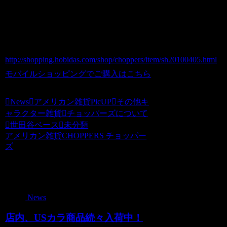
価格（税込） 2,940 円
ホビダスNo 51978782
ＳＩＺＥ ：Ｈ60×Ｗ30×Ｄ30cm
http://shopping.hobidas.com/shop/choppers/item/sh20100405.html
モバイルショッピングでご購入はこちら
News
アメリカン雑貨PicUP
その他キ
ャラクター雑貨
チョッパーズについて
世田谷ベース
未分類
アメリカン雑貨CHOPPERS チョッパー
ズ
関連記事
News
店内、USカラ商品続々入荷中！