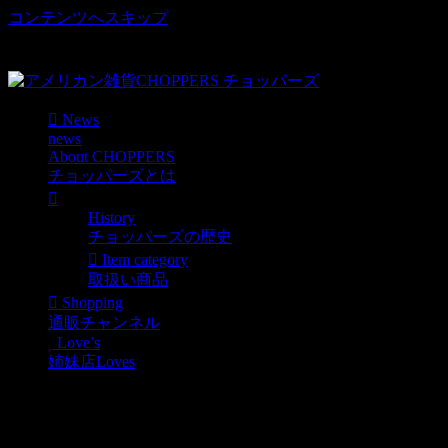
コンテンツへスキップ
車好き、アメリカ好きマニアも涙物のレアアイテム・Junk等
取扱い
News
news
About CHOPPERS
チョッパーズとは
History
チョッパーズの歴史
Item category
取扱い商品
Shopping
通販チャンネル
Love’s
姉妹店Loves
DUST BUSTERS アメリカ
ンダストボックス ゴミ