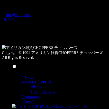
町1-5-6 Macビル
グ
ディング2F
カ
TEL: 0744-29-8600
/
info@choppers-
テ
jp.com
ゴ
営業時間：10:00-
リ
19:00 / 休み：火曜
ー
日
一
覧
Copyright © 1991 アメリカン雑貨CHOPPERS チョッパーズ
All Rights Reserved.
メニュー
News
About CHOPPERS
History
Item category
Shopping
Love’s