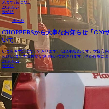
来ます♪気にな...
2019.06.27
未分類
未分類
CHOPPERSから大事なお知らせ「G
いて
いつもお世話になっております。 CHOPPERSです。大阪市内で
6/30(日)まで大規模な交通規制が実施されます。その影響に
2019.06.22
未分類