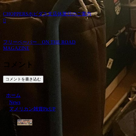
CHOPPERSホビダス支店休業日のご案内
フリーペーパー ON THE ROAD
MAGAZINE
コメント
コメントを書き込む
ホーム
News
アメリカン雑貨PicUP