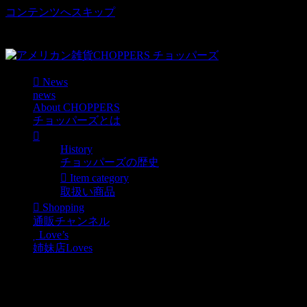
コンテンツへスキップ
車好き、アメリカ好きマニアも涙物のレアアイテム・Junk等
取扱い
News
news
About CHOPPERS
チョッパーズとは
History
チョッパーズの歴史
Item category
取扱い商品
Shopping
通販チャンネル
Love’s
姉妹店Loves
フリーペーパー ON THE
ROAD MAGAZINE