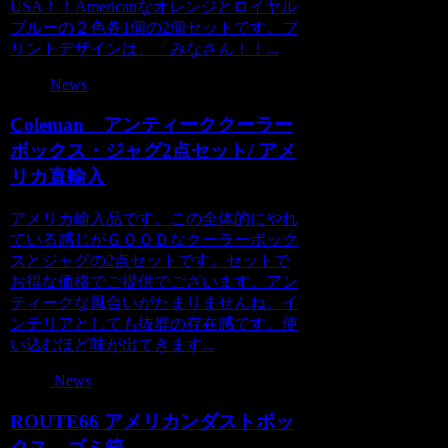
USA！！Americanなオレンジとロイヤル
ブルーの２色各1個の2個セットです。プ
リントデザインは、「みなさん！！...
News
Coleman アンティーククーラー
ボックス・ジャグ2点セット/ アメ
リカ直輸入
アメリカ輸入品です。この全体的にやれ
ている感じがＧＯＯＤなクーラーボック
スとジャグの2点セットです。セットで
お得な価格でご提供でございます。アン
ティークな風合いがたまりませんね。イ
ンテリアとしても抜群の存在感です。使
い込むほど味が出てきます...
News
ROUTE66 アメリカンダストボッ
クス ゴミ箱