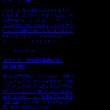
アメリカンな３種類のＤＵＳＴ ＢＯＸ
が新登場！ゴミ箱として使うもよし、洗
濯物等を入れちゃうもよし。さりげなく
ガレージ等に置いてあると、グッとアメ
リカンな雰囲気が漂ってきます！ＣＯＬ
ＯＲ：Ａ.ＤＵＳＴ ＢＵＳＴＥＲ
Ｓ ：Ｂ.ＲＯＵＴＥ...
Junkアイテム
アメリカ 消火栓(本物)FIRE
HYDRANT
おなじみ世田谷ベースでもガレージ横に
ドカンと設置されている消火栓で、実際
にアメリカで使用されていました中古品
でございます。コンディションは画像を
参考におねがします。重量が皆さん想像
以上に重いです（約１００Kgはあると
思います）実際にアメリカ...