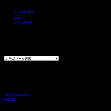
各種SNS
instagram
X
facebook
過去のブログ
カテゴリー一
覧
過
去
の
CHOPPERS
ブ
奈良県橿原市内膳
ロ
町1-5-6 Macビル
グ
ディング2F
カ
TEL: 0744-29-8600
/
info@choppers-
テ
jp.com
ゴ
営業時間：10:00-
リ
19:00 / 休み：火曜
ー