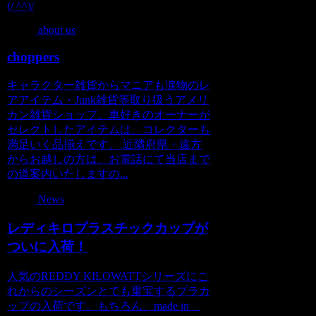
(/ ^^)/
about us
choppers
キャラクター雑貨からマニアも涙物のレ
アアイテム・Junk雑貨等取り扱うアメリ
カン雑貨ショップ。車好きのオーナーが
セレクトしたアイテムは、コレクターも
満足いく品揃えです。 近隣府県・遠方
からお越しの方は、お電話にて当店まで
の道案内いたしますの...
News
レディキロプラスチックカップが
ついに入荷！
人気のREDDY KILOWATTシリーズにこ
れからのシーズンとても重宝するプラカ
ップの入荷です。もちろん、made in