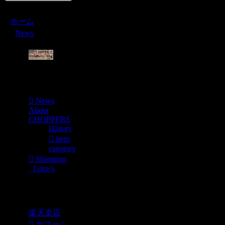
ホーム
News
Menu
News
About
CHOPPERS
History
Item
category
Shopping
Love’s
Shopping
楽天支店
ヤフーシ