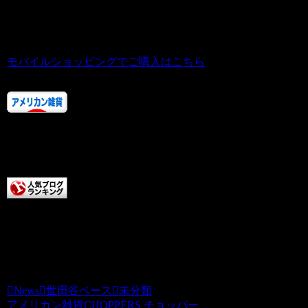
ておりません。お客様でご用意ください
ませ。
モバイルショッピングでご購入はこちら
人気ランキングにご協力あ
りがとうございます！！
またお店に来てくださいね。
チョッパーズに清き一票を
本日もCHOPPERS記事をお読みいただき
ありがとうございます。チョッパーズ
News
世田谷ベース
未分類
アメリカン雑貨CHOPPERS チョッパー