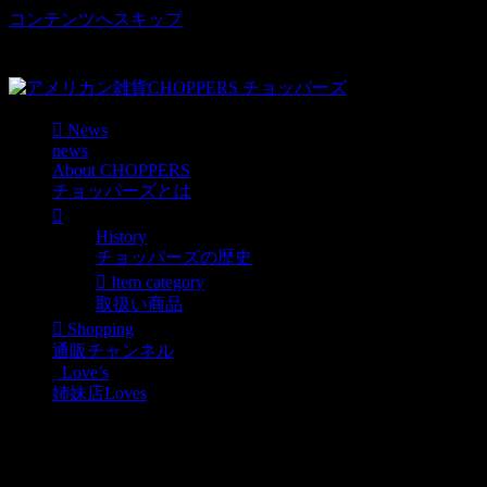
コンテンツへスキップ
車好き、アメリカ好きマニアも涙物のレアアイテム・Junk等
取扱い
News
news
About CHOPPERS
チョッパーズとは
History
チョッパーズの歴史
Item category
取扱い商品
Shopping
通販チャンネル
Love’s
姉妹店Loves
人気の弾丸型ガスライタ
ーが再入荷しました！