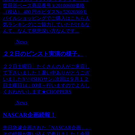
世田谷ベース商品番号 lc20100608価格
（税込） 480 円ホビダスNo 52020369モ
バイルショッピングでご購入はこちら人
気ランキングにご協力していただけるな
んて、なんて慈悲深い方なんです...
News
２２日のピンスト実演の様子。
２２日土曜日、たくさんの人がご来店し
て下さいました！暑い中ありがとうござ
いました!(^^)!SHOサン↓次回は９月１２
日土曜日14：00頃～行いますのでよろし
くおねがいします★CHOPPERS
News
NASCAR企画続報！
先日急遽企画された「NASCAR企画」。
その続報が舞い込んで参りました！今回