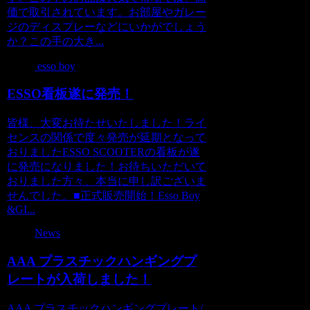
価で取引されています。お部屋やガレー
ジのディスプレーなどにいかがでしょう
か？この手の大き...
esso boy
ESSO看板遂に発売！
皆様、大変お待たせいたしました！ライ
センスの関係で度々発売が延期となって
おりましたESSO SCOOTERの看板が遂
に発売になりました！お待ちいただいて
おりました方々、本当に申し訳ございま
せんでした。■正式販売開始！Esso Boy
&GI...
News
AAA プラスチックハンギングプ
レートが入荷しました！
AAA プラスチックハンギングプレート/