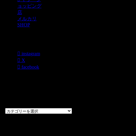
ョッピング
店
メルカリ
SHOP
各種SNS
instagram
X
facebook
過去のブログ
カテゴリー一
覧
過
去
の
CHOPPERS
ブ
奈良県橿原市内膳