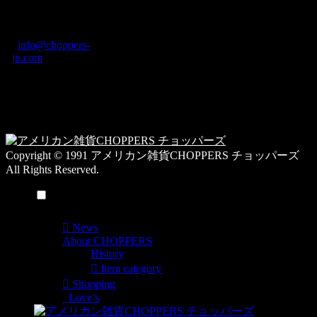
ロ
町1-5-6 Macビル
グ
ディング2F
カ
TEL: 0744-29-8600
/
info@choppers-
テ
jp.com
ゴ
営業時間：10:00-
リ
19:00 / 休み：火曜
ー
日
一
覧
Copyright © 1991 アメリカン雑貨CHOPPERS チョッパーズ
All Rights Reserved.
メニュー
News
About CHOPPERS
History
Item category
Shopping
Love’s