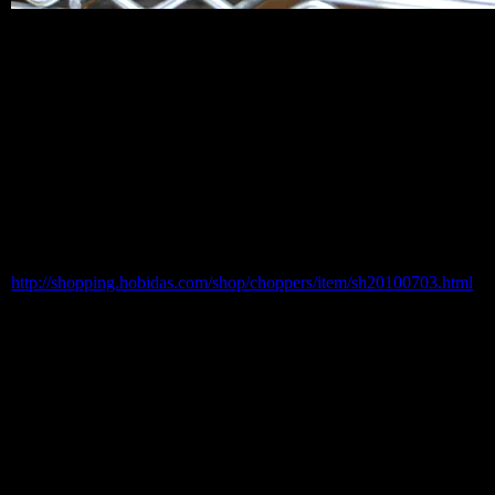
人気の弾丸型ガスライターが再入荷しま
した！
BULLET LIGHTER弾丸型ガスライター
商品番号 sh20100703
価格（税込） 380 円
ホビダスNo 52021712
http://shopping.hobidas.com/shop/choppers/item/sh20100703.html
BULLET ライターは本物そっくりの弾
丸タイプで飾っておくだけでも、
NICE！です。
ガスライターなので、ガス補充可能。
※安全上、お届け時にはガスは注入され