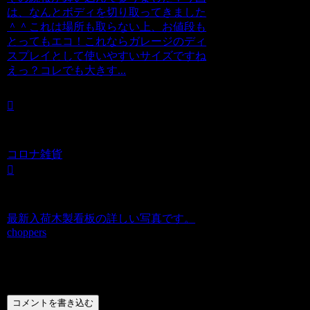
は、なんとボディを切り取ってきました
＾＾これは場所も取らない上、お値段も
とってもエコ！これならガレージのディ
スプレイとして使いやすいサイズですね
えっ？コレでも大きす...
コロナ雑貨
最新入荷木製看板の詳しい写真です。
choppers
コメント
コメントを書き込む