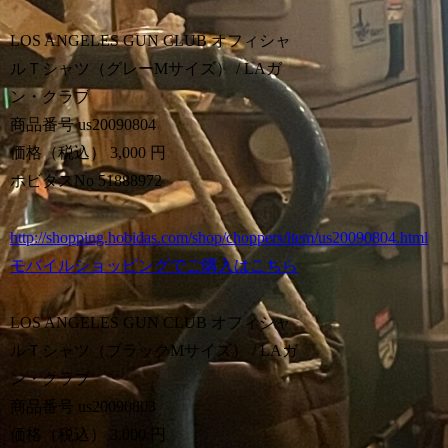
LOS ANGELES GUN CLUB オフィシャ
ルＴシャツ（グレーMサイズ） / LAガ
ン・クラブ
商品番号 us20090804
価格（税込） 3,000 円
ホビダスNo 51888972
http://shopping.hobidas.com/shop/choppers/item/us20090804.html
モバイルショッピングでご購入はこちら
LOS ANGELES GUN CLUB オフィシャ
ルＴシャツ（ブラックMサイズ） / LAガ
ン・クラブ
商品番号 us20090803
価格（税込） 3,000 円