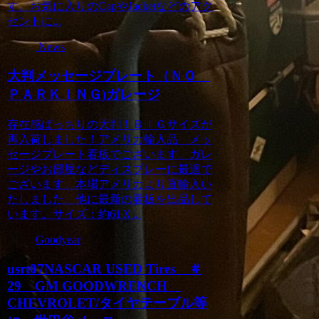
す。お気に入りのCapやJacketなどのアク
セントに...
News
大判メッセージプレート（ＮＯ
ＰＡＲＫＩＮＧ)ガレージ
存在感ばっちりの大判！ＢＩＧサイズが
再入荷しました！アメリカ輸入品 メッ
セージプレート看板でございます。ガレ
ージやお部屋などディスプレーに最適で
ございます。本場アメリカより直輸入い
たしました。他に最新の看板を出品して
います。サイズ：約61Ｘ...
Goodyear
usrt07NASCAR USED Tires ＃
29 GM GOODWRENCH
CHEVROLET/タイヤテーブル等