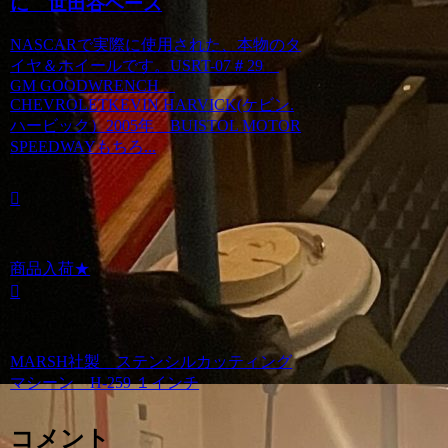
に 世田谷ベース
NASCARで実際に使用された、本物のタ
イヤ＆ホイールです。USRT-07＃29
GM GOODWRENCH
CHEVROLETKEVIN HARVICK(ケビン.
ハービック）2005年 BUISTOL MOTOR
SPEEDWAYもちろ...
商品入荷★
MARSH社製 ステンシルカッティング
マシーン H-259 １インチ
コメント