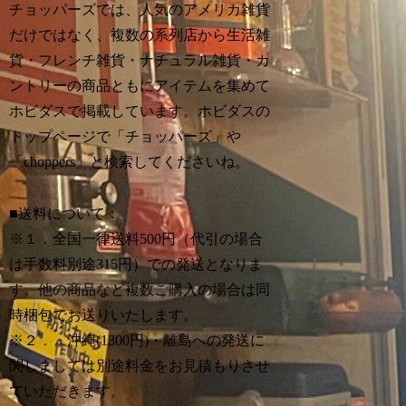
チョッパーズでは、人気のアメリカ雑貨
だけではなく、複数の系列店から生活雑
貨・フレンチ雑貨・ナチュラル雑貨・カ
ントリーの商品ともにアイテムを集めて
ホビダスで掲載しています。ホビダスの
トップページで「チョッパーズ」や
「choppers」と検索してくださいね。
■送料について：
※１．全国一律送料500円（代引の場合
は手数料別途315円）での発送となりま
す。他の商品など複数ご購入の場合は同
時梱包でお送りいたします。
※２．・沖縄(1300円)・離島への発送に
関しましては別途料金をお見積もりさせ
ていただきます。