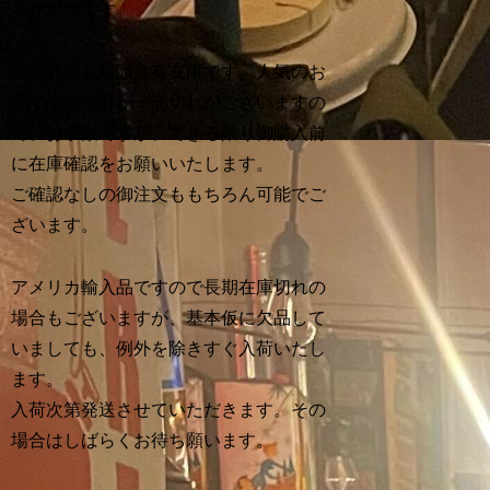
カサイズです。
※当商品も店頭共有在庫です。人気のお
品ですので万が一売切れがございますの
で、お手数ですが、できる限り御購入前
に在庫確認をお願いいたします。
ご確認なしの御注文ももちろん可能でご
ざいます。
アメリカ輸入品ですので長期在庫切れの
場合もございますが、基本仮に欠品して
いましても、例外を除きすぐ入荷いたし
ます。
入荷次第発送させていただきます。その
場合はしばらくお待ち願います。