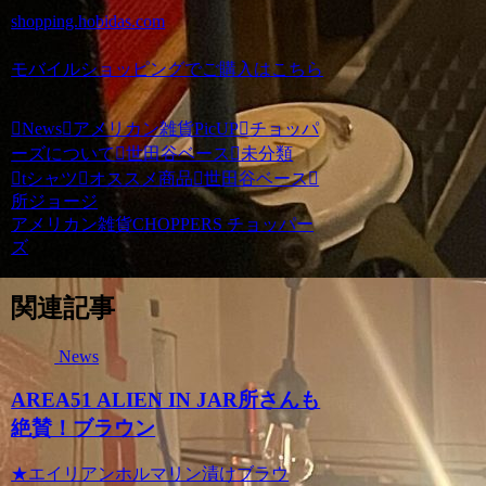
shopping.hobidas.com
モバイルショッピングでご購入はこちら
News
アメリカン雑貨PicUP
チョッパ
ーズについて
世田谷ベース
未分類
tシャツ
オススメ商品
世田谷ベース
所ジョージ
アメリカン雑貨CHOPPERS チョッパー
ズ
関連記事
News
AREA51 ALIEN IN JAR所さんも
絶賛！ブラウン
★エイリアンホルマリン漬けブラウ