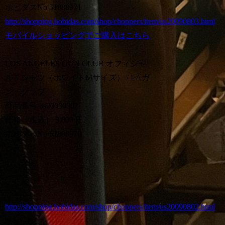
ホビダスNo 51888971
http://shopping.hobidas.com/shop/choppers/item/us20090803.html
モバイルショッピングでご購入はこちら
LOS ANGELES GUN CLUB オフィシャ
ルＴシャツ（ホワイトMサイズ） / LAガ
ン・クラブ
商品番号 us20090802
価格（税込） 3,000 円
ホビダスNo 51888970
http://shopping.hobidas.com/shop/choppers/item/us20090802.html