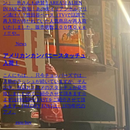
ン： 所さんも絶賛！AREA51 ALIEN
IN JARご存知！あのエイリアンホルマリ
ン漬け！？世田谷ベース（TV)で話題で
再入荷が待たれていた人気商品が再入荷
いたしました。販売個数２００体Ｏｖｅ
ｒ!! や...
News
アメリカンカンパニースタッチュ
入荷！
こんにちは。。只今チョッパーズでは、
入荷のラッシュが続いていますが、そん
な中、当店おススメのスタッチュが発売
致しましたのでご紹介させて頂きます☆
まずはFREDDY FASTをご紹介させて頂
きます。FREDDY FASTは、1970年代の
アメ...
esso boy