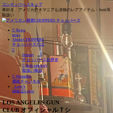
コンテンツへスキップ
車好き、アメリカ好きマニアも涙物のレアアイテム・Junk等
取扱い
News
news
About CHOPPERS
チョッパーズとは
History
チョッパーズの歴史
Item category
取扱い商品
Shopping
通販チャンネル
Love’s
姉妹店Loves
LOS ANGELES GUN
CLUB オフィシャルＴシ