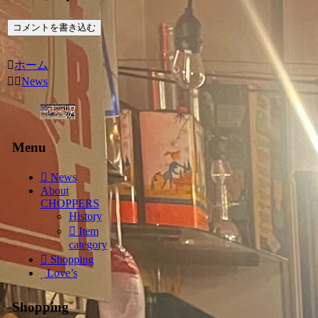
コメントを書き込む
ホーム
News
Menu
News
About
CHOPPERS
History
Item
category
Shopping
Love’s
Shopping