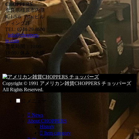
の
CHOPPERS
ブ
奈良県橿原市内膳
ロ
町1-5-6 Macビル
グ
ディング2F
カ
TEL: 0744-29-8600
/
info@choppers-
テ
jp.com
ゴ
営業時間：10:00-
リ
19:00 / 休み：火曜
ー
日
一
覧
Copyright © 1991 アメリカン雑貨CHOPPERS チョッパーズ
All Rights Reserved.
メニュー
News
About CHOPPERS
History
Item category