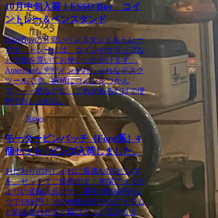
10月中旬入荷！ESSO Boy コイ
ントレー＆ペンスタンド
Esso Boyの可愛いペンスタンド＆トレー
です。トレーには、コインやクリップな
ど小物を置いてお使いいただけます。
Americanなデザインがおしゃれなデスク
ツールです。瞬時にコインをつかん
で・・・机などに、これがあるだけで便
利でおしゃれな...
News
モーターピンバッチ（Ford系）4
個セット / ピンズ入荷しました。
おだわりのおしゃれに最適なUSピンズ
を、セットでご提供です！本場アメリカ
よりの直輸入品です。通常1個580円を4
つで1800円！その他単品売りのアイテム
と組み合わせると幅はぐっと広がりま