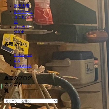
楽天支店
ヤフーシ
ョッピング
店
メルカリ
SHOP
各種SNS
instagram
X
facebook
過去のブログ
カテゴリー一
覧
過
去