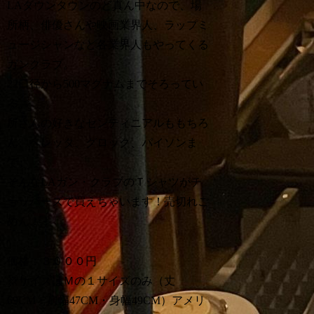
LAダウンタウンのど真ん中なので、場
所柄、俳優さんや映画業界人、ラップミ
ュージシャンなど各業界人もやってくる
ガンクラブ。
22口径から500マグナムまでそろってい
る。
所さんの好きなセンティニアルももちろ
ん、ベレッタ、グロック、パイソンま
で。
そんなLAガン・クラブのＴシャツがチ
ョッパーズで買えちゃいます！売切れご
めん！！
価格：３０００円
※サイズはＭの１サイズのみ（丈
69CM・肩幅47CM・身幅49CM）アメリ