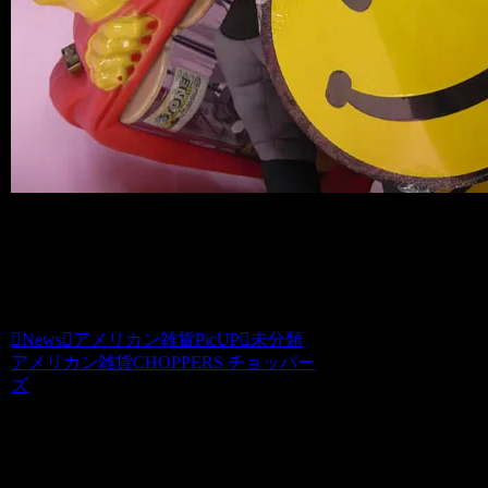
ニッコリなブリキ看板もアメリカより入
荷してます♪
News
アメリカン雑貨PicUP
未分類
アメリカン雑貨CHOPPERS チョッパー
ズ
関連記事