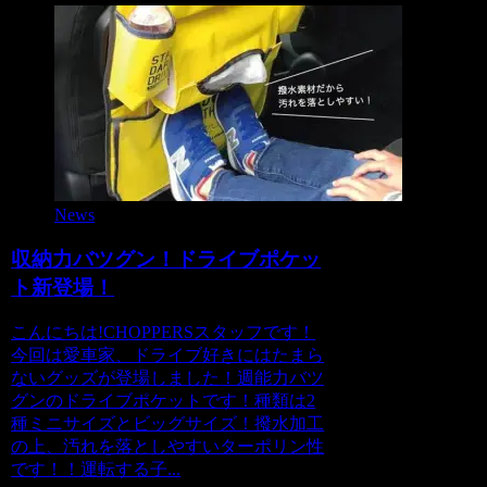
News
収納力バツグン！ドライブポケッ
ト新登場！
こんにちは!CHOPPERSスタッフです！
今回は愛車家、ドライブ好きにはたまら
ないグッズが登場しました！週能力バツ
グンのドライブポケットです！種類は2
種ミニサイズとビッグサイズ！撥水加工
の上、汚れを落としやすいターポリン性
です！！運転する子...