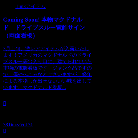
Junkアイテム
Coming Soon! 本物マクドナル
ド ドライブスルー電飾サイン
（両面看板）
3月上旬、激レアアイテムが入荷いたし
ます！アメリカのマクドナルドのドライ
ブスルー等出入り口に、建てられていた
本物の電飾看板です。ジャンク品ですの
で、傷やへこみなどございますが、経年
による本物しか出せないいい味を出して
います。マクドナルド看板...
38TimezVol.31