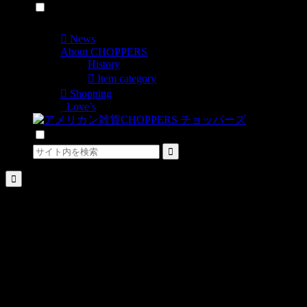
メニュー
News
About CHOPPERS
History
Item category
Shopping
Love’s
検索