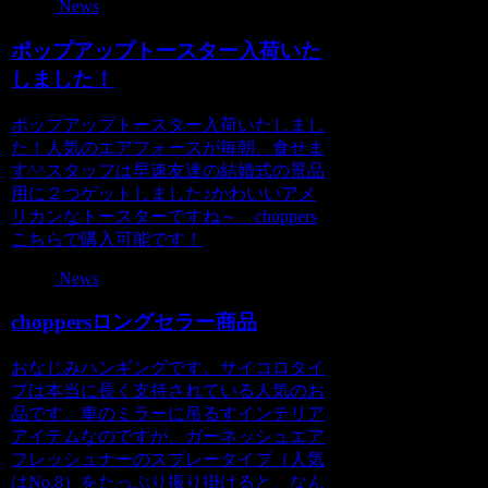
News
ポップアップトースター入荷いた
しました！
ポップアップトースター入荷いたしまし
た！人気のエアフォースが毎朝、食せま
す^^スタッフは早速友達の結婚式の景品
用に２つゲットしました♪かわいいアメ
リカンなトースターですね～ choppers
こちらで購入可能です！
News
choppersロングセラー商品
おなじみハンギングです。サイコロタイ
プは本当に長く支持されている人気のお
品です。車のミラーに吊るすインテリア
アイテムなのですが、ガーネッシュエア
フレッシュナーのスプレータイプ（人気
はNo.8）をたっぷり振り掛けると、なん