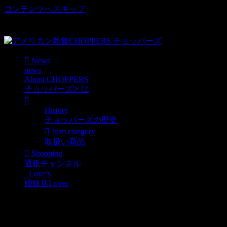
コンテンツへスキップ
車好き、アメリカ好きマニアも涙物のレアアイテム・Junk等
取扱い
News
news
About CHOPPERS
チョッパーズとは
History
チョッパーズの歴史
Item category
取扱い商品
Shopping
通販チャンネル
Love’s
姉妹店Loves
八木 PM18：00