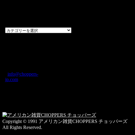
過去のブログ
カテゴリー一
覧
過
去
の
CHOPPERS
ブ
奈良県橿原市内膳
ロ
町1-5-6 Macビル
グ
ディング2F
カ
TEL: 0744-29-8600
/
info@choppers-
テ
jp.com
ゴ
営業時間：10:00-
リ
19:00 / 休み：火曜
ー
日
一
覧
Copyright © 1991 アメリカン雑貨CHOPPERS チョッパーズ
All Rights Reserved.