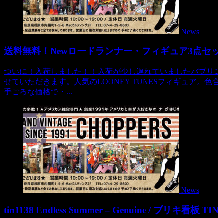
News
送料無料！Newロードランナー・フィギュア3点セッ
ついに！入荷しました！！入荷が少し遅れていましたバブリ
せていただきます。人気のLOONEY TUNESフィギュア
手ごろな価格で・...
News
tin1138 Endless Summer – Genuine / ブリキ看板 TI