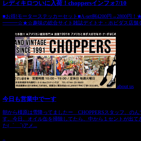
レディキロついに入荷！choppersインフォ7/10
■お得!モーターステッカーセット■A-set例4200円→2800円！★☆
━━━☆★☆趣味の総合サイト雑誌デイトナ・ホビダス店舗ＣＨＯＰＰ
about us
今日も営業中でーす
朝から橿原は雪降ってましたー CHOPPERSスタッフ、
す。今日、オイル缶を掃除してたら、中から１セントが出てき
た(゜_゜)アメ...