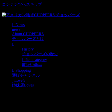
コンテンツへスキップ
車好き、アメリカ好きマニアも涙物のレアアイテム・Junk等
News
news
About CHOPPERS
チョッパーズとは
History
チョッパーズの歴史
Item category
取扱い商品
Shopping
通販チャンネル
Love’s
姉妹店Loves
New!! Esso Reel key chain
esso boy