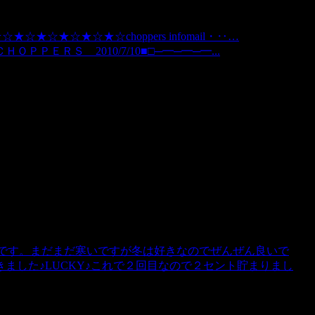
★☆★☆★☆★☆★☆choppers infomail・‥…
ＥＲＳ 2010/7/10■□─━─━─━...
のんです。まだまだ寒いですが冬は好きなのでぜんぜん良いで
ました♪LUCKY♪これで２回目なので２セント貯まりまし