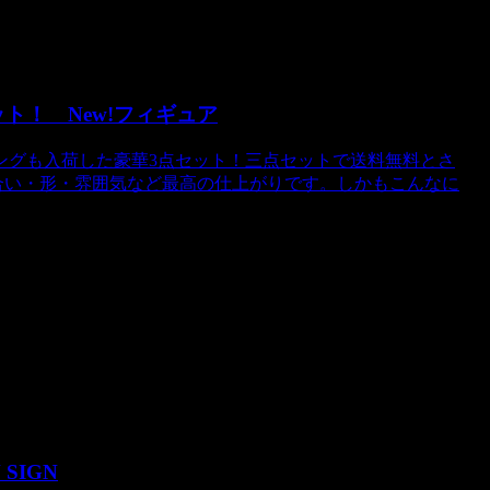
ト！ New!フィギュア
ングも入荷した豪華3点セット！三点セットで送料無料とさ
。色合い・形・雰囲気など最高の仕上がりです。しかもこんなに
N SIGN