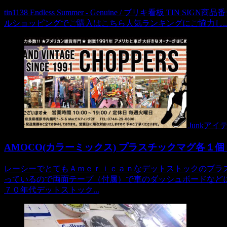
tin1138 Endless Summer - Genuine / ブリキ看板 TIN SI
ルショッピングでご購入はこちら人気ランキングにご協力し..
Junkアイ
AMOCO(カラーミックス) プラスチックマグ各１
レーシーでとてもＡｍｅｒｉｃａｎなデットストックのプラ
っているので両面テープ（付属）で車のダッシュボードなどに
７０年代デットストック...