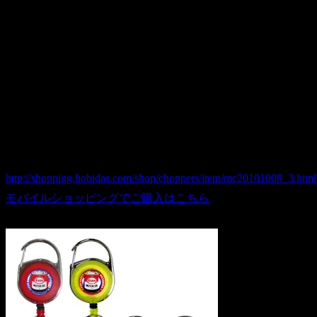
素材＝鉄・ABS樹脂
サイズ＝約H50×W36×D10mm/紐長さ約570mm
New!! Esso Reel key chain/Oil can ESSO Collection
商品番号 mc20101008_3
価格（税込） 780 円
ホビダスNo 52030663
http://shopping.hobidas.com/shop/choppers/item/mc20101008_3.html
モバイルショッピングでご購入はこちら