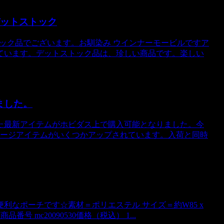
 デットストック
トストック品でございます。お馴染み ウインナーモービルですア
ています。デットストック品は、珍しい商品です。楽しい
ました。
た最新アイテムがホビダス上で購入可能となりました。今
テージアイテムがいくつかアップされています。入荷と同時
なポーチです☆素材＝ポリエステル サイズ＝約W85 x
商品番号 mc20090530価格（税込） 1...