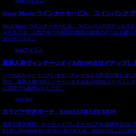
Junkアイテム
Oscar Mayer ウインナーモービル コインバンク
Oscar Mayer ウインナーモービル コインバンクのデッ
メリカでは、人気で今でも現行の車両が全米のどこかを廻っ
ガレージライ...
Junkアイテム
最新入荷ヴィンテージオイル缶100点ほどアップし
いつもありがとうございます。アメリカより昨日入荷しまし
回は、最新入荷のヴィンテージオイル缶100点ほどとヴィン
に店頭でも販売いたしてお...
esso boy
カラビナ付きポーチ ESSO COLLECTION
煙草や携帯電話、オーディオプレイヤーなどを収納するのに便利
H130 x D46mm●ポーチ/モーターオイル ESSO COLLECTION