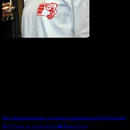
※商品コンセプト
め、洗濯等によるプリント部分へのダメージが幾分ございま
※乾燥機等の強い熱を加えますとプリント部分を溶かす恐れ
New! MOPAR SPOKEN HERE レーシングＴシャツ (ホワイト 
商品番号 us20100416
価格（税込） 2,400 円
ホビダスNo 51977908
http://shopping.hobidas.com/shop/choppers/item/us20100416.html
モバイルショッピングでご購入はこちら