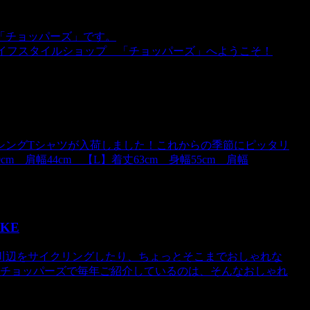
「チョッパーズ」です。
的ライフスタイルショップ 「チョッパーズ」へようこそ！
シングTシャツが入荷しました！これからの季節にピッタリ
m 肩幅44cm 【L】着丈63cm 身幅55cm 肩幅
KE
川辺をサイクリングしたり、ちょっとそこまでおしゃれな
。チョッパーズで毎年ご紹介しているのは、そんなおしゃれ