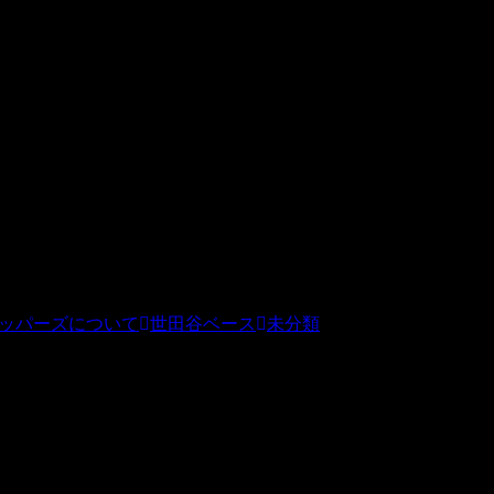
の系列店から生活雑貨・フレンチ雑貨・ナチュラル雑貨・
ています。ホビダスのトップページで「チョッパーズ」や
）での発送となります。他の商品など複数ご購入の場合は同
料金をお見積もりさせていただきます。
ッパーズについて
世田谷ベース
未分類