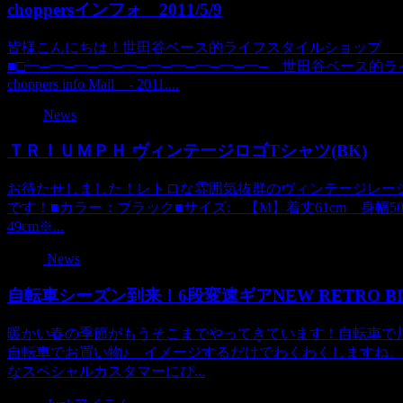
choppersインフォ 2011/5/9
皆様こんにちは！世田谷ベース的ライフスタイルショップ 
■□━─━─━─━─━─━─━─━─━─━─ 世田谷ベース
choppers info Mail - 2011....
News
ＴＲＩＵＭＰＨ ヴィンテージロゴTシャツ(BK)
お待たせしました！レトロな雰囲気抜群のヴィンテージレー
です！■カラー：ブラック■サイズ: 【M】着丈61cm 身幅50c
49cm※...
News
自転車シーズン到来！6段変速ギアNEW RETRO BI
暖かい春の季節がもうそこまでやってきています！自転車で
自転車でお買い物♪ イメージするだけでわくわくしますね
なスペシャルカスタマーにぴ...