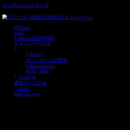
コンテンツへスキップ
車好き、アメリカ好きマニアも涙物のレアアイテム・Junk等
News
news
About CHOPPERS
チョッパーズとは
History
チョッパーズの歴史
Item category
取扱い商品
Shopping
通販チャンネル
Love’s
姉妹店Loves
New! MOPAR SPOKEN HERE 
News