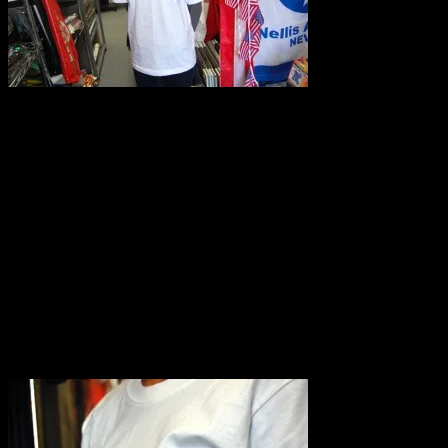
ぜひお早めにお買
サイズ（約）：
Lサイズ 着丈78cm・身幅54cm・肩幅50cm
Mサイズ 着丈74cm・身幅47cm・肩幅44cm
Sサイズ 着丈65cm・身幅42cm・肩幅40cm
※当商品も店頭共有在庫です。人気のお品ですので万が一売
前に在庫確認をお願いいたします。
ご確認なしの御注文ももちろん可能でございます。