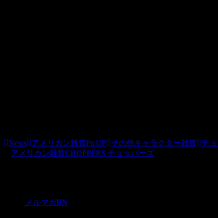
チョッパーズでは、人気のアメリカ雑貨だけではなく、複数
カントリーの商品ともにアイテムを集めてホビダスで掲載し
「choppers」と検索してくださいね。
■送料について：
※１．全国一律送料500円（代引の場合は手数料別途315円
時梱包でお送りいたします。
※２．・沖縄(1300円)・離島への発送に関しましては別途
News
アメリカン雑貨PicUP
その他キャラクター雑貨
チョ
アメリカン雑貨CHOPPERS チョッパーズ
関連記事
メルマガBN