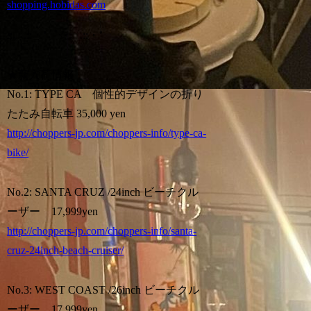
shopping.hobidas.com
::。.::・’゜☆。.::・’
★新入荷情報
No.1: TYPE CA 個性的デザインの折り
たたみ自転車 35,000 yen
http://choppers-jp.com/choppers-info/type-ca-
bike/
No.2: SANTA CRUZ /24inch ビーチクル
ーザー 17,999yen
http://choppers-jp.com/choppers-info/santa-
cruz-24inch-beach-cruiser/
No.3: WEST COAST /26inch ビーチクル
ーザー 17,999yen