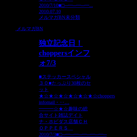
2010/7/10■□─━─━─━...
2010.07.10
メルマガBN
未分類
メルマガBN
独立記念日！
choppersインフ
ォ7/3
■ステッカースペシャル
３０■たっぷり30枚のセ
ット
★☆★☆★☆★☆★☆★☆choppers
infomail・‥…
━━━☆★☆趣味の総
合サイト雑誌デイト
ナ・ホビダス店舗ＣＨ
ＯＰＰＥＲＳ
2010/7/3■□─━─━─━─━─━─