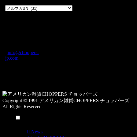
過
去
の
CHOPPERS
ブ
奈良県橿原市内膳
ロ
町1-5-6 Macビル
グ
ディング2F
カ
TEL: 0744-29-8600
/
info@choppers-
テ
jp.com
ゴ
営業時間：10:00-
リ
19:00 / 休み：火曜
ー
日
一
覧
Copyright © 1991 アメリカン雑貨CHOPPERS チョッパーズ
All Rights Reserved.
メニュー
News