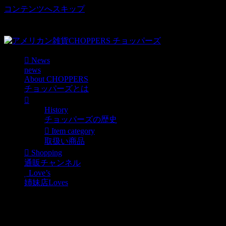
コンテンツへスキップ
車好き、アメリカ好きマニアも涙物のレアアイテム・Junk等
取扱い
News
news
About CHOPPERS
チョッパーズとは
History
チョッパーズの歴史
Item category
取扱い商品
Shopping
通販チャンネル
Love’s
姉妹店Loves
メルマガBN