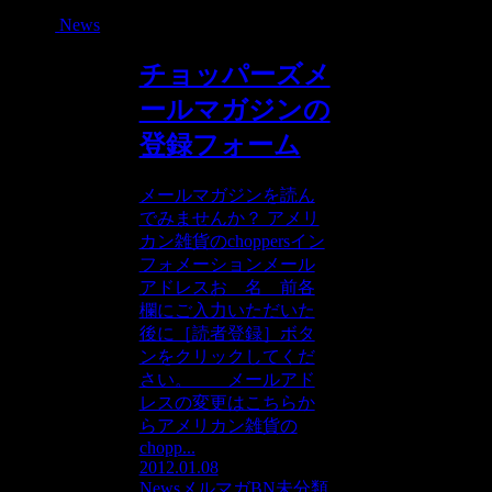
News
チョッパーズメ
ールマガジンの
登録フォーム
メールマガジンを読ん
でみませんか？ アメリ
カン雑貨のchoppersイン
フォメーションメール
アドレスお 名 前各
欄にご入力いただいた
後に［読者登録］ボタ
ンをクリックしてくだ
さい。 メールアド
レスの変更はこちらか
らアメリカン雑貨の
chopp...
2012.01.08
News
メルマガBN
未分類