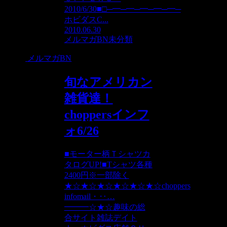
2010/6/30■□─━─━─━─━─━─
ホビダスC...
2010.06.30
メルマガBN
未分類
メルマガBN
旬なアメリカン
雑貨達！
choppersインフ
ォ6/26
■モーター柄Ｔシャツカ
タログUP!■Tシャツ各種
2400円※一部除く
★☆★☆★☆★☆★☆★☆choppers
infomail・‥…
━━━☆★☆趣味の総
合サイト雑誌デイト