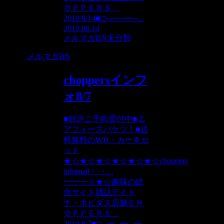
ＯＰＰＥＲＳ
2010/8/14■□─━─━─...
2010.08.14
メルマガBN
未分類
メルマガBN
choppersインフ
ォ8/7
■好評ご予約受付中■エ
アフォースバケツ！■送
料無料のWH・カーキセ
ット
★☆★☆★☆★☆★☆★☆choppers
infomail・‥…
━━━☆★☆趣味の総
合サイト雑誌デイト
ナ・ホビダス店舗ＣＨ
ＯＰＰＥＲＳ
2010/8/7■□─━─━─━─...