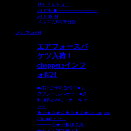
ＯＰＰＥＲＳ
2010/9/3■□─━─━─━─━─...
2010.09.04
メルマガBN
未分類
メルマガBN
エアフォースバ
ケツ入荷！
choppersインフ
ォ8/21
■好評ご予約受付中■エ
アフォースバケツ！■送
料無料のWH・カーキセ
ット
★☆★☆★☆★☆★☆★☆choppers
infomail・‥…
━━━☆★☆趣味の総
合サイト雑誌デイト