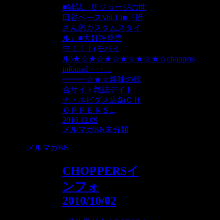
■雑誌 所ジョージの世
田谷ベースVol.15■『所
さん的カスタムスタイ
ル』■大好評発売
中！！！(モバイ
ル)★☆★☆★☆★☆★☆★☆choppers
infomail・‥…
━━━☆★☆趣味の総
合サイト雑誌デイト
ナ・ホビダス店舗ＣＨ
ＯＰＰＥＲＳ...
2010.12.09
メルマガBN
未分類
メルマガBN
CHOPPERSイ
ンフォ
2010/10/02