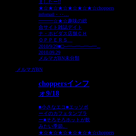
ましたー!!
★☆★☆★☆★☆★☆★☆choppers
infomail・‥…
━━━☆★☆趣味の総
合サイト雑誌デイト
ナ・ホビダス店舗ＣＨ
ＯＰＰＥＲＳ
2010/9/29■□─━─━─━─━...
2010.09.29
メルマガBN
未分類
メルマガBN
choppersインフ
ォ9/18
■小さなエコ■エッソボ
ーイのカフェタンブラ
ー■そろそろホットが飲
みたい季節。
★☆★☆★☆★☆★☆★☆choppers