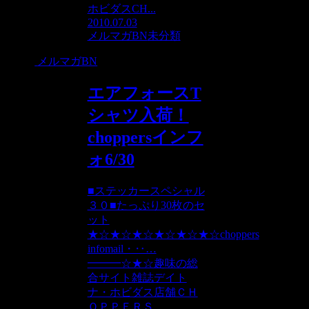
ホビダスCH...
2010.07.03
メルマガBN
未分類
メルマガBN
エアフォースT
シャツ入荷！
choppersインフ
ォ6/30
■ステッカースペシャル
３０■たっぷり30枚のセ
ット
★☆★☆★☆★☆★☆★☆choppers
infomail・‥…
━━━☆★☆趣味の総
合サイト雑誌デイト
ナ・ホビダス店舗ＣＨ
ＯＰＰＥＲＳ