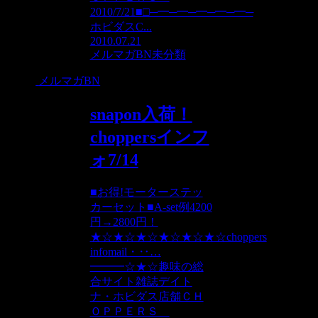
2010/7/21■□─━─━─━─━─━─
ホビダスC...
2010.07.21
メルマガBN
未分類
メルマガBN
snapon入荷！
choppersインフ
ォ7/14
■お得!モーターステッ
カーセット■A-set例4200
円→2800円！
★☆★☆★☆★☆★☆★☆choppers
infomail・‥…
━━━☆★☆趣味の総
合サイト雑誌デイト
ナ・ホビダス店舗ＣＨ
ＯＰＰＥＲＳ