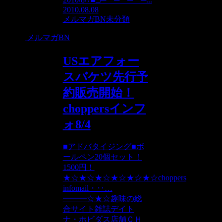
2010.08.08
メルマガBN
未分類
メルマガBN
USエアフォー
スバケツ先行予
約販売開始！
choppersインフ
ォ8/4
■アドバタイジング■ボ
ールペン20個セット！
1500円！
★☆★☆★☆★☆★☆★☆choppers
infomail・‥…
━━━☆★☆趣味の総
合サイト雑誌デイト
ナ・ホビダス店舗ＣＨ