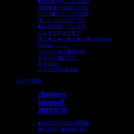
■予約受付中！DJ TORA
最新盤 超人気MIX CDシ
リーズ■ドライブやお部
屋、ショップなどでの
■BGMを探している方
にもオススメです！
★☆★☆★☆★☆★☆★☆choppers
infomail・‥…
━━━☆★☆趣味の総
合サイト雑誌デイ...
2010.10.02
メルマガBN
未分類
メルマガBN
choppers
infomail
2010/9/29
■ESSO SCOOTER看板■
遂に発売！■お待たせし