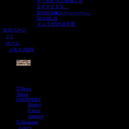
ナ・ホビダス店舗ＣＨ
ＯＰＰＥＲＳ
2010/6/26■□─━─━─━─...
2010.06.26
メルマガBN
未分類
次のページ
次
1
2
へ
ホーム
メルマガBN
Menu
News
About
CHOPPERS
History
Item
category
Shopping
Love’s