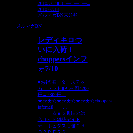
2010/7/14■□─━─━─━...
2010.07.14
メルマガBN
未分類
メルマガBN
レディキロつ
いに入荷！
choppersインフ
ォ7/10
■お得!モーターステッ
カーセット■A-set例4200
円→2800円！
★☆★☆★☆★☆★☆★☆choppers
infomail・‥…
━━━☆★☆趣味の総
合サイト雑誌デイト
ナ・ホビダス店舗ＣＨ
ＯＰＰＥＲＳ