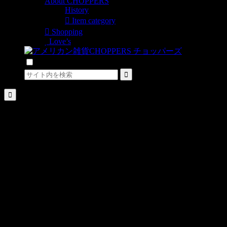
About CHOPPERS
History
Item category
Shopping
Love’s
検索