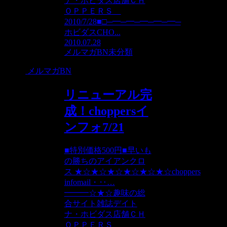
ナ・ホビダス店舗ＣＨ
ＯＰＰＥＲＳ
2010/7/28■□─━─━─━─━─━─
ホビダスCHO...
2010.07.28
メルマガBN
未分類
メルマガBN
リニューアル完
成！choppersイ
ンフォ7/21
■特別価格500円■早いも
の勝ちのアイアンクロ
ス ★☆★☆★☆★☆★☆★☆choppers
infomail・‥…
━━━☆★☆趣味の総
合サイト雑誌デイト
ナ・ホビダス店舗ＣＨ
ＯＰＰＥＲＳ