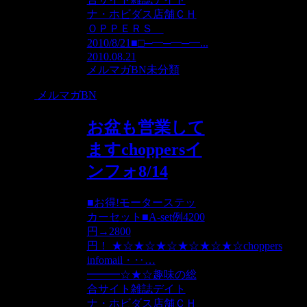
ナ・ホビダス店舗ＣＨ
ＯＰＰＥＲＳ
2010/8/21■□─━─━─━...
2010.08.21
メルマガBN
未分類
メルマガBN
お盆も営業して
ますchoppersイ
ンフォ8/14
■お得!モーターステッ
カーセット■A-set例4200
円→2800
円！ ★☆★☆★☆★☆★☆★☆choppers
infomail・‥…
━━━☆★☆趣味の総
合サイト雑誌デイト
ナ・ホビダス店舗ＣＨ