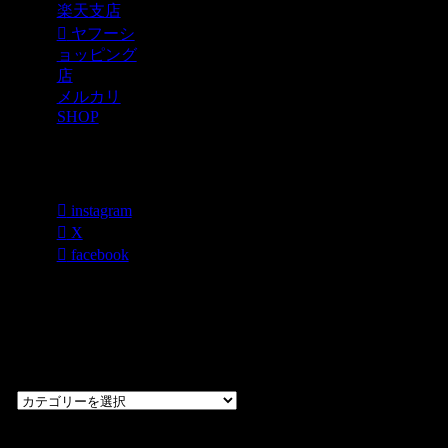
楽天支店
ヤフーシ
ョッピング
店
メルカリ
SHOP
各種SNS
instagram
X
facebook
過去のブログ
カテゴリー一
覧
過
去
の
CHOPPERS