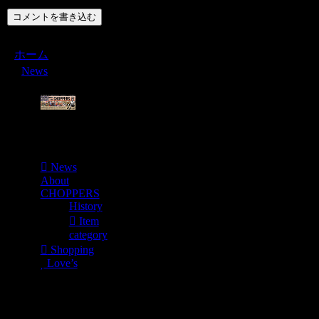
コメントを書き込む
ホーム
News
Menu
News
About
CHOPPERS
History
Item
category
Shopping
Love’s
Shopping