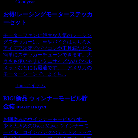
Goodyear
お得!レーシングモーターステッカ
ーセット
モーターファンに絶大な人気のレーシン
グステッカーは、車やバイクはもちろん
アイデア次第でパソコンや工具箱などを
簡単にステッカーチューンできます。大
きさも使いやすいミニサイズなのでヘル
メットなどにも最適です。 アメリカの
モーターシーンで、よく見...
Junkアイテム
BIG!新品 ウィンナーモービル貯
金箱 oscar mayer
お馴染みのウインナーモービルです。
少々大きめのOscar Mayer ウインナーモ
ービル コインバンクのデットストック