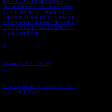
ロードランナー木製MINIポスター
FRAME人気のロードランナーををデザ
インしたMINIポスターFRAMEです。ア
メ車好きをはじめ多くのフアンを持つキ
ャラクターです。木製で壁に掛けてディ
スプレイできます。所さんの世田谷ベー
スにもこの絵柄のポ...
choppersインフォ 2011/5/9
Tシャツ (L) HARLEY DAVIDSON ヴィ
ンテージ加工 バイク
コメント