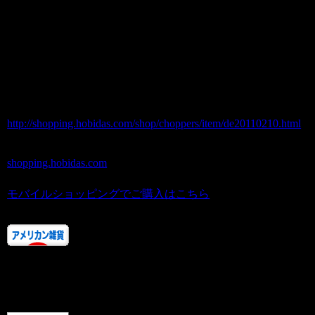
価格（税込） 2,940 円
ホビダスNo 52048807
http://shopping.hobidas.com/shop/choppers/item/de20110210.html
shopping.hobidas.com
モバイルショッピングでご購入はこちら
人気ランキングにご協力あ
りがとうございます！！
またお店に来てくださいね。