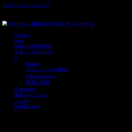
コンテンツへスキップ
車好き、アメリカ好きマニアも涙物のレアアイテム・Junk等
取扱い
News
news
About CHOPPERS
チョッパーズとは
History
チョッパーズの歴史
Item category
取扱い商品
Shopping
通販チャンネル
Love’s
姉妹店Loves
世田谷ベース的アメリカ
ンな電源タップ マルチコ