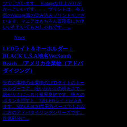
ツでございます。 Vintageな仕上がりが
かっこいいです。。。プリントは、今人
気のVintage風の染み込みプリントでござ
います。マニアはもちろん普段着にお使
いいただいてもおしゃれです。 ...
News
LEDライト＆キーホルダー：
BLACK U.S.A地名Ver.South
Beach /アメリカ企業物（アドバ
ダイジング）
実在の本物の企業物のLEDライトのキー
ホルダーです。眩いばかりの明るさで、
暗がりもばっちり視界良好です。後ろの
ボタンを押すと、3連LEDライトが点き
ます。SIZE:6.6CM世田谷ベースでもおな
じみのアドバタイジングシリーズです。
筐体部分に...