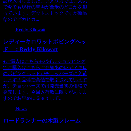
品が入荷しました。アメリカでは、人気
で今でも現行の車両が全米のどこかを廻
っています。デットストックですが新品
なのでピカピカ...
Reddy Kilowatt
レディーキロワットボビングヘッ
ド ：Reddy Kilowatt
●ご購入はこちらモバイルショッピング
でご購入はこちらご存知あのレディキロ
のボビングヘッドがチョッパーズに入荷
します！品薄で高値で取引されています
が、チョッパーズでは発売当初の価格で
発売します。今回入荷数に限りがありま
すのでお早めにＧｅｔして...
News
ロードランナーの木製フレーム