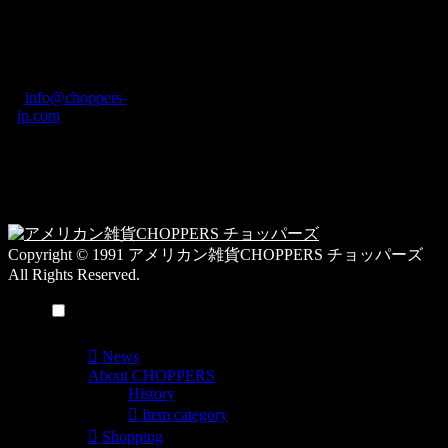
ブ
奈良県橿原市内膳
ロ
町1-5-6 Macビル
グ
ディング2F
カ
TEL: 0744-29-8600
/
info@choppers-
テ
jp.com
ゴ
営業時間：10:00-
リ
19:00 / 休み：火曜
ー
日
一
覧
Copyright © 1991 アメリカン雑貨CHOPPERS チョッパーズ
All Rights Reserved.
メニュー
News
About CHOPPERS
History
Item category
Shopping