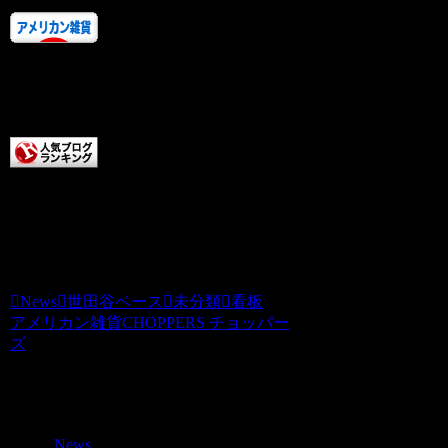
人気ランキングにご協力あ
りがとうございます！！
またお店に来てくださいね。
チョッパーズに清き一票を
本日もCHOPPERS記事をお読みいただき
ありがとうございます。チョッパーズ
News
世田谷ベース
未分類
看板
アメリカン雑貨CHOPPERS チョッパー
ズ
関連記事
News