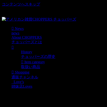
コンテンツへスキップ
車好き、アメリカ好きマニアも涙物のレアアイテム・Junk等
取扱い
News
news
About CHOPPERS
チョッパーズとは
History
チョッパーズの歴史
Item category
取扱い商品
Shopping
通販チャンネル
Love’s
姉妹店Loves
アメリカプラスチック看
板BL U.S.AIR FORCE エ