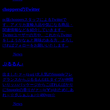
choppersのTwitter
pc版choppersスタッフによるTwitterで
す。アメリカ直輸入品や気になる商品・
関連情報などを紹介していきます。
Twitterユーザーの方や、これからTwitter
をしようかなぁと興味のある方、よろし
ければフォローをお願いいたします...
News
ぷるるん♪
出ましたァ～(≧ω≦)大人気のSnuggleフレ
グランスからぷるるんGELタイプが仲間
いりッ♪♪パッケージからこぼれんばかり
にSnuggleの香りがァ～(o‘∀‘o)おためしあ
れ～☆彡ふぁふぁ♪☆480yen☆
News