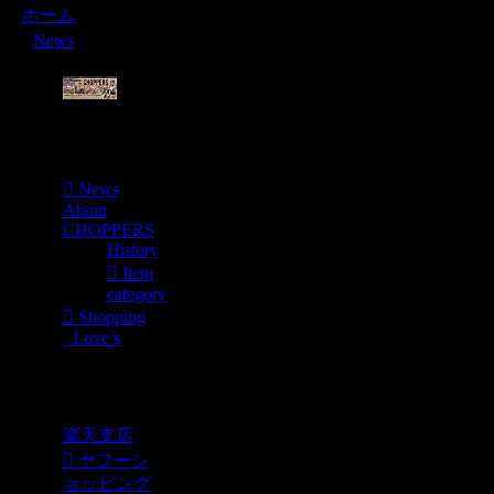
ホーム
News
Menu
News
About
CHOPPERS
History
Item
category
Shopping
Love’s
Shopping
楽天支店
ヤフーシ
ョッピング