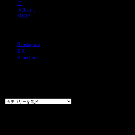
店
メルカリ
SHOP
各種SNS
instagram
X
facebook
過去のブログ
カテゴリー一
覧
過
去
の
CHOPPERS
ブ
奈良県橿原市内膳
ロ
町1-5-6 Macビル
グ
ディング2F