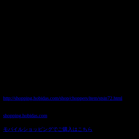
てください。
CA-28アメリカプラスチック看板BL
U.S.AIR FORCE エアフォース商品番号
stsin72
価格（税込） 980 円
ホビダスNo 52048109
http://shopping.hobidas.com/shop/choppers/item/stsin72.html
shopping.hobidas.com
モバイルショッピングでご購入はこちら