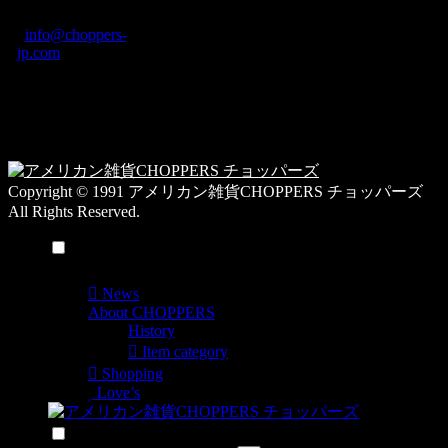
カ
TEL: 0744-29-8600
/
info@choppers-
テ
jp.com
ゴ
営業時間：10:00-
リ
19:00 / 休み：火曜
ー
日
一
覧
Copyright © 1991 アメリカン雑貨CHOPPERS チョッパーズ
All Rights Reserved.
メニュー
News
About CHOPPERS
History
Item category
Shopping
Love’s
検索