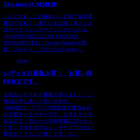
This here SUMMER!
こんにちわ～この連休いい天気で毎日真
夏日ですね！！夏といえば海→海といえ
ばサーフィン→サーフィンといったら
CHOPPERS的にはTHE ENDLESS
SUMMERですね～On Any Sundayの監
督、ブルース・ブラウンがOn Any ...
News
レディキロ看板入荷！ お買い得
PRICEです。
人気のレディキロ看板入荷しました。ご
存知の方も多いと思いますが、
AMERICA、アラバマ州出身の電力会社
の企業キャラクターです。大きさも十分
あるので、ガレージやお部屋にぴったり
です。できすぎでなく、チープでもない
具合がとてもいい感じです。も...