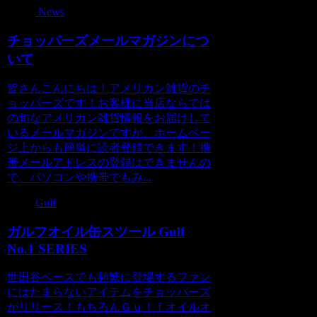
News
チョッパーズメールマガジンにつ
いて
皆さんこんにちは！アメリカン雑貨のチ
ョッパーズです！お客様に当店ならでは
の旬なアメリカン雑貨情報をお届けして
いるメールマガジンですが、ホームペー
ジ上からも簡単に読者登録できます！携
帯メールアドレスの登録はできませんの
で、パソコンや携帯でもみ...
Gulf
ガルフオイル缶スツール Gulf
No.1 SERIES
世田谷ベースでも頻繁に登場するファン
にはたまらないアイテムをチョッパーズ
がリリース！もちろんＧｕｌｆオイルオ