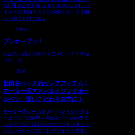
380 円ホビダスNo 52021712BULLET ラ
イターは本物そっくりの弾丸タイプで飾
っておくだけでも...
News
プレオープン！
沢山のお花ありがとうございます！チョ
ッパーズ
Ford
世田谷ベース的なレアアイテム！
モーター系アドバタイジングボー
ルペン 深いこだわりの方に！
モーター系オールドアドバタイジングボ
ールペン / 1960年～世田谷ベース的ライ
フスタイルには欠かせないアドバタイジ
ングボールペンの、レアアイテムです。