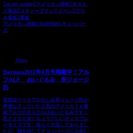
on any sunday
アメリカン雑貨
オスス
メ商品
スティーブマックイーン
ブリ
キ看板
看板
アメリカン雑貨CHOPPERS チョッパー
ズ
関連記事
News
Daytona2011年4月号掲載中！アル
フALF ぬいぐるみ 所ジョージ
氏
世田谷ベースでおなじみ所ジョージ氏が
声優なさっていた人気のアメリカＴＶ番
組アルフの主人公ALFぬいぐるみです！
高さ３０ＣＭとちょうどいいディスプレ
ーサイズです。長らく欠品しておりまし
たが、満を持してチョッパーズに入荷い