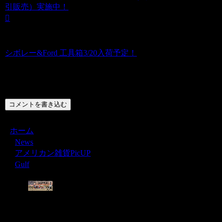
引販売）実施中！
シボレー&Ford 工具箱3/20入荷予定！
コメント
コメントを書き込む
ホーム
News
アメリカン雑貨PicUP
Gulf
Menu