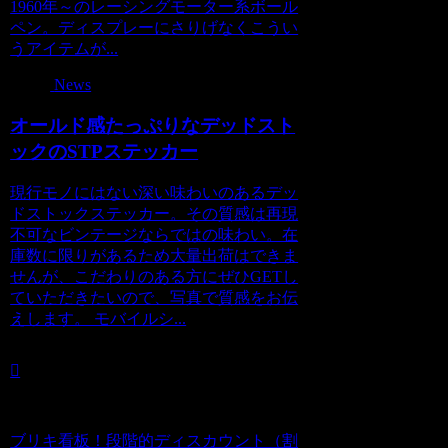
1960年～のレーシングモーター系ボール
ペン。ディスプレーにさりげなくこうい
うアイテムが...
News
オールド感たっぷりなデッドスト
ックのSTPステッカー
現行モノにはない深い味わいのあるデッ
ドストックステッカー。その質感は再現
不可なビンテージならではの味わい。在
庫数に限りがあるため大量出荷はできま
せんが、こだわりのある方にぜひGETし
ていただきたいので、写真で質感をお伝
えします。 モバイルシ...
ブリキ看板！段階的ディスカウント（割