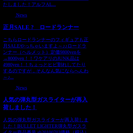
たしました！アルフAL...
News
正月SALE ? ロードランナー
こちらロードランナーのフィギュアも正
月SALEやっちゃいますよ～♪♪ロードラ
ンナー（ヘルメット）定価9800yenを
→8000yen！！ワケアリのJUNK品は
4980yen！！ちょっとヒビ割れしてたり
するのですが，そんなん気にならへんわ
～♪...
News
人気の弾丸型ガスライターが再入
荷しました！
人気の弾丸型ガスライターが再入荷しま
した！BULLET LIGHTER弾丸型ガスラ
イター商品番号 sh20100703価格（税込）