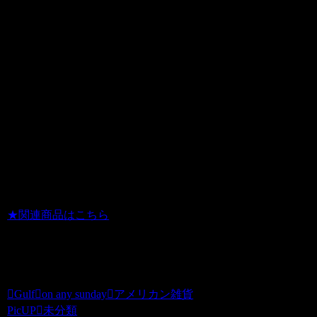
アがよくわかります。
マックイーンは、ラストシーンでマート
とマルコムに冗談でコケにされながら転
げ回る姿が、たまらない・・・・
そんな映画を見て、是非このsignプレー
トをインテリアにバイク談、マックイー
ン談議に花を咲かせてください
★関連商品はこちら
チョッパーズ
Gulf
on any sunday
アメリカン雑貨
PicUP
未分類