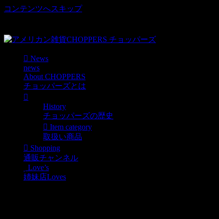
コンテンツへスキップ
車好き、アメリカ好きマニアも涙物のレアアイテム・Junk等
取扱い
News
news
About CHOPPERS
チョッパーズとは
History
チョッパーズの歴史
Item category
取扱い商品
Shopping
通販チャンネル
Love’s
姉妹店Loves
ブルース・ブラウン監督
の1971年製作映画