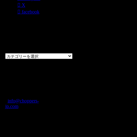
X
facebook
過去のブログ
カテゴリー一
覧
過
去
の
CHOPPERS
ブ
奈良県橿原市内膳
ロ
町1-5-6 Macビル
グ
ディング2F
カ
TEL: 0744-29-8600
/
info@choppers-
テ
jp.com
ゴ
営業時間：10:00-
リ
19:00 / 休み：火曜
ー
日
一
覧