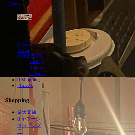
News
Menu
News
About
CHOPPERS
History
Item
category
Shopping
Love’s
Shopping
楽天支店
ヤフーシ
ョッピング
店