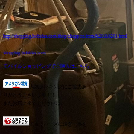
http://shopping.hobidas.com/shop/choppers/item/fa20110201.html
shopping.hobidas.com
モバイルショッピングでご購入はこちら
人気ランキングにご協力あ
りがとうございます！！
またお店に来てくださいね。
チョッパーズに清き一票を