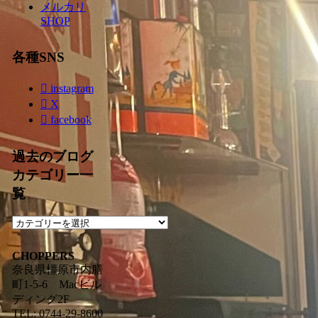
メルカリ
SHOP
各種SNS
instagram
X
facebook
過去のブログ
カテゴリー一
覧
過
去
の
CHOPPERS
ブ
奈良県橿原市内膳
ロ
町1-5-6 Macビル
グ
ディング2F
カ
TEL: 0744-29-8600