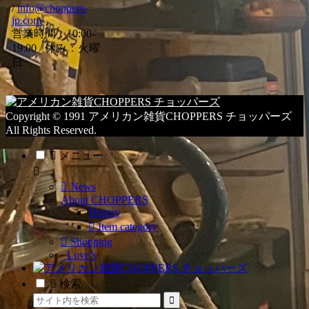
/
info@choppers-
テ
jp.com
ゴ
営業時間：10:00-
リ
19:00 / 休み：火曜
ー
日
一
覧
Copyright © 1991 アメリカン雑貨CHOPPERS チョッパーズ
All Rights Reserved.
メニュー
News
About CHOPPERS
History
Item category
Shopping
Love’s
検索