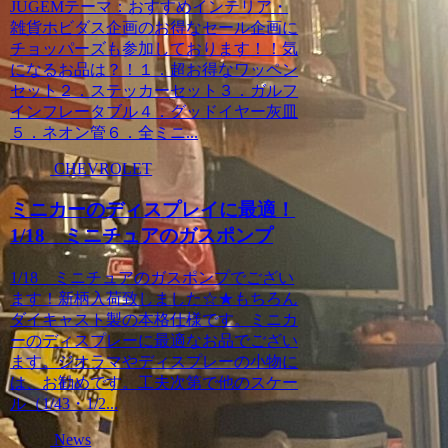
JUGEMテーマ：おすすめインテリア・
雑貨ホビダス企画のお得なセール企画に
チョッパーズも参加しております！！気
になるお品は？！１．超お得なワッペン
セット２．ステッカーセット３．ガルフ
インフレータブル４．グッドイヤー灰皿
５．ネオン管６．全ミニ...
CHEVROLET
ミニカーのディスプレイに最適！
1/18 ミニチュアのガスポンプ
1/18 ミニチュアのガスポンプでござい
ます！新柄入荷致しました☆★もちろん
ダイキャスト製の本格仕様です。ミニカ
ーのディスプレーに最適なお品でござい
ます。ジオラマやディスプレーの小物に
は、お勧めです。工夫次第で他のスケー
ル（1/43・1/2...
News