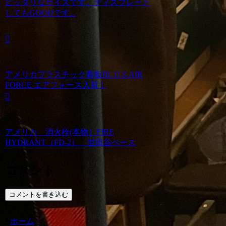
ピッタリなサイズです。ディスプレーと
してもGOODです...
アメリカプラスチック看板BL U.S.AIR
FORCE エアフォース入荷！
アメリカ 消火栓(本物）FIRE
HYDRANT（FD-2） 世田谷ベース
コメント
コメントを書き込む
ホーム