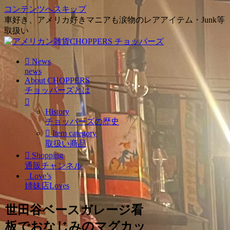
コンテンツへスキップ
車好き、アメリカ好きマニアも涙物のレアアイテム・Junk等
取扱い
News
news
About CHOPPERS
チョッパーズとは
History
チョッパーズの歴史
Item category
取扱い商品
Shopping
通販チャンネル
Love’s
姉妹店Loves
世田谷ベースガレージ看
板でおなじみのマグカッ