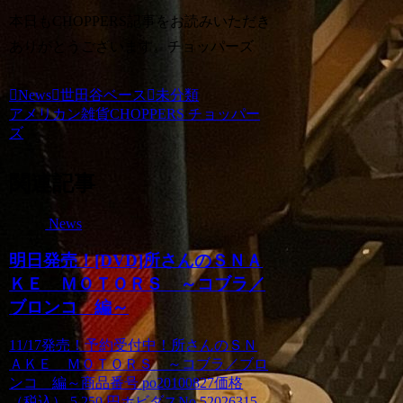
本日もCHOPPERS記事をお読みいただき
ありがとうございます。チョッパーズ
News
世田谷ベース
未分類
アメリカン雑貨CHOPPERS チョッパー
ズ
関連記事
News
明日発売！[DVD]所さんのＳＮＡ
ＫＥ ＭＯＴＯＲＳ ～コブラ／
ブロンコ 編～
11/17発売！予約受付中！所さんのＳＮ
ＡＫＥ ＭＯＴＯＲＳ ～コブラ／ブロ
ンコ 編～商品番号 po20100827価格
（税込） 5,250 円ホビダスNo 52026315