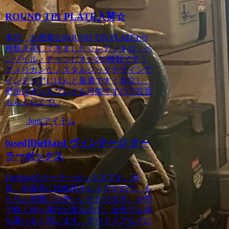
ROUND TIN PLATE入荷☆
本日、お洒落なROUND TIN PLATEが3
種類入荷してきました☆レディキロ・ペ
ンゾイル・チャンピオンの3種類です！
アメリカンなノスタルジックデザインで
インテリアにほんと最適です！自立し、
壁掛けディスプレイも可能ですので設置
もらくらくで...
Junkアイテム
[used]DieHard ヴィンテージ クー
ラーボックス
DieHardのクーラーボックスです。外
見、中身共に比較的キレイですので、も
ちろん実際にお使いいただけます。小型
で軽く持ち運びが楽なので、女性でも持
ち運べると思います。アウトドアなどに