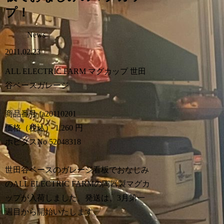
プ！
News
2011.02.23
ALL ELECTRIC FARM マグカップ 世田
谷ベースガレージ
商品番号 fa20110201
価格（税込） 1,260 円
ホビダスNo 52048318
世田谷ベースのガレージ看板でおなじみ
のALL ELECTRIC FARMの陶器製マグカ
ップが入荷しました。発送は、3月第一
週目から開始いたします。