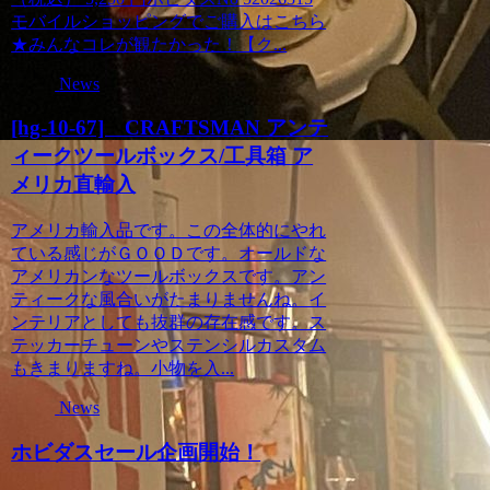
モバイルショッピングでご購入はこちら
★みんなコレが観たかった！【ク...
News
[hg-10-67] CRAFTSMAN アンテ
ィークツールボックス/工具箱 ア
メリカ直輸入
アメリカ輸入品です。この全体的にやれ
ている感じがＧＯＯＤです。オールドな
アメリカンなツールボックスです。アン
ティークな風合いがたまりませんね。イ
ンテリアとしても抜群の存在感です。ス
テッカーチューンやステンシルカスタム
もきまりますね。小物を入...
News
ホビダスセール企画開始！