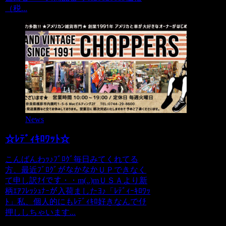
（税...
News
☆ﾚﾃﾞｨｷﾛﾜｯﾄ☆
こんばんわｯ♪ﾌﾞﾛｸﾞ毎日みてくれてる
方、最近ﾌﾞﾛｸﾞがなかなかＵＰできなく
て申し訳ﾅｲです・・m(..)mＵＳＡより新
柄ｴｱﾌﾚｯｼｭﾅｰが入荷ましたﾖ♪「ﾚﾃﾞｨｰｷﾛﾜｯ
ﾄ」私、個人的にもﾚﾃﾞｨｷﾛ好きなんでｲﾁ
押ししちゃいます...