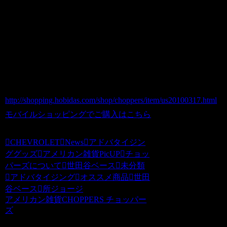
材質は、ラバー＆プラスチック製
＊新品未使用ですが販促商品ですので、
細かな傷や汚れなどがございます。
価格（税込） 1,200 円
ホビダスNo 51975307
http://shopping.hobidas.com/shop/choppers/item/us20100317.html
モバイルショッピングでご購入はこちら
CHEVROLET
News
アドバタイジン
ググッズ
アメリカン雑貨PicUP
チョッ
パーズについて
世田谷ベース
未分類
アドバタイジング
オススメ商品
世田
谷ベース
所ジョージ
アメリカン雑貨CHOPPERS チョッパー
ズ