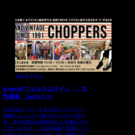
関連記事
Junkアイテム
Kendall ウェルカムサイン ：大
型看板 [hg10-2-1]
JUGEMテーマ：おすすめインテリア・
雑貨チョッパーズ超オススメの一品で
す。JUNK商品の為経年による傷などが
ございますが、この存在感と利用シーン
の多さはぴかいちです。早い者勝ちの1