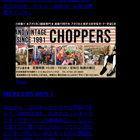
点ものです。サイズ：H92cm × w49cm携
帯サイトチ...
News
MERCURY BOY！
みなさん、このキャラクターご存知です
か？「MERCURY」のマスコットキャラ
クターです＾＾この表情のない、なんと
も言えない愛くるしさがとっても人気な
んです！今なら、ＭＥＲＣＵＲＹ製品を
含む￥5,000以上のお買い上げで、この