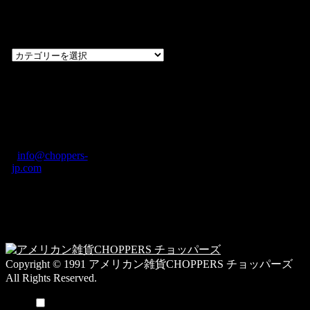
カテゴリー一
覧
過
去
の
CHOPPERS
ブ
奈良県橿原市内膳
ロ
町1-5-6 Macビル
グ
ディング2F
カ
TEL: 0744-29-8600
/
info@choppers-
テ
jp.com
ゴ
営業時間：10:00-
リ
19:00 / 休み：火曜
ー
日
一
覧
Copyright © 1991 アメリカン雑貨CHOPPERS チョッパーズ
All Rights Reserved.
メニュー