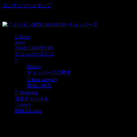
コンテンツへスキップ
車好き、アメリカ好きマニアも涙物のレアアイテム・Junk等
取扱い
News
news
About CHOPPERS
チョッパーズとは
History
チョッパーズの歴史
Item category
取扱い商品
Shopping
通販チャンネル
Love’s
姉妹店Loves
アドバダイジング アメ
リカ企業物キーホルダー