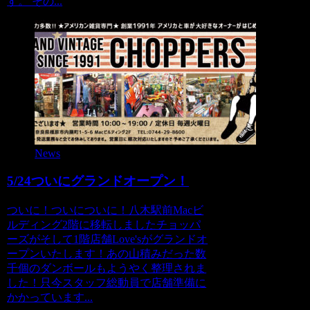
す。 その...
News
5/24ついにグランドオープン！
ついに！ついについに！八木駅前Macビ
ルディング2階に移転しましたチョッパ
ーズがそして1階店舗Love'sがグランドオ
ープンいたします！あの山積みだった数
千個のダンボールもようやく整理されま
した！只今スタッフ総動員で店舗準備に
かかっています...