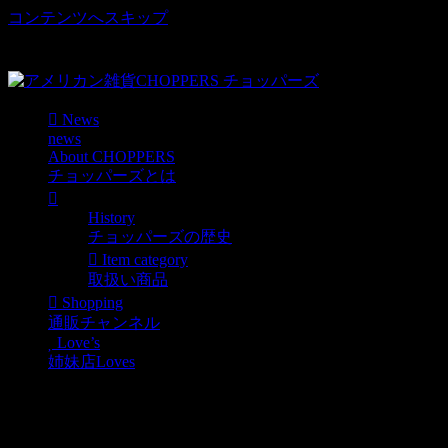
コンテンツへスキップ
車好き、アメリカ好きマニアも涙物のレアアイテム・Junk等
取扱い
News
news
About CHOPPERS
チョッパーズとは
History
チョッパーズの歴史
Item category
取扱い商品
Shopping
通販チャンネル
Love’s
姉妹店Loves
セール情報あり！チョッ
パーズインフォメ6/25