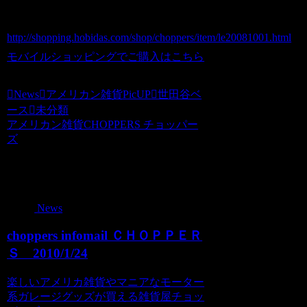
ホビダスNo 51802405
http://shopping.hobidas.com/shop/choppers/item/le20081001.html
モバイルショッピングでご購入はこちら
News
アメリカン雑貨PicUP
世田谷ベ
ース
未分類
アメリカン雑貨CHOPPERS チョッパー
ズ
関連記事
News
choppers infomail ＣＨＯＰＰＥＲ
Ｓ 2010/1/24
楽しいアメリカ雑貨やマニアなモーター
系ガレージグッズが買える雑貨屋チョッ