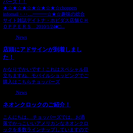
パーズ！！
★☆★☆★☆★☆★☆★☆choppers
infomail・‥…━━━☆★☆趣味の総合
サイト雑誌デイトナ・ホビダス店舗ＣＨ
ＯＰＰＥＲＳ 2010/1/24■□...
News
店頭にアドサインが到着しまし
た！
かなりでかいです！これはスペシャル目
立ちますね。モバイルショッピングでご
購入はこちらチョッパーズ
News
ネオンクロックのご紹介！
こんにちは。 チョッパーズでは、お洒
落でかっこいいアメリカンなネオンクロ
ックを多数ラインナップしていますので