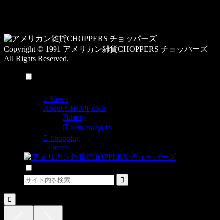
19:00 / 休み：火曜
ー
日
一
覧
Copyright © 1991 アメリカン雑貨CHOPPERS チョッパーズ
All Rights Reserved.
メニュー
News
About CHOPPERS
History
Item category
Shopping
Love’s
検索