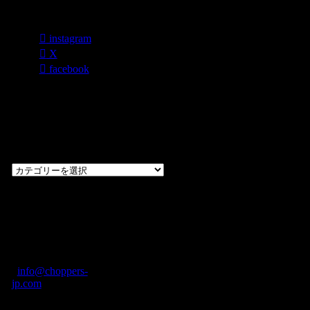
各種SNS
instagram
X
facebook
過去のブログ
カテゴリー一
覧
過
去
の
CHOPPERS
ブ
奈良県橿原市内膳
ロ
町1-5-6 Macビル
グ
ディング2F
カ
TEL: 0744-29-8600
/
info@choppers-
テ
jp.com
ゴ
営業時間：10:00-
リ