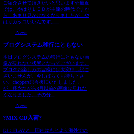
ご紹介させて頂きたいと思います☆最近
では、やはりＬＥＤが主流の時代ですか
ら、あまり見かけなくなりましたが、や
はりカッコいいんです。...
News
ブログシステム移行にともない
本日ブログシステムの移行にともない画
像が見れない状態となってございます。
ブログお楽しみの皆様には大変申し訳ご
ざいませんが、今しばらくお待ち下さ
い。choppers只今復旧いたしました。
が、残念ながら8月以前の画像は見れな
くなりました。その分...
News
?MIX CD入荷?
DJ：FLAVと、国内はもとより海外での