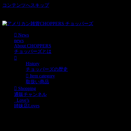
コンテンツへスキップ
車好き、アメリカ好きマニアも涙物のレアアイテム・Junk等
取扱い
News
news
About CHOPPERS
チョッパーズとは
History
チョッパーズの歴史
Item category
取扱い商品
Shopping
通販チャンネル
Love’s
姉妹店Loves
U.S エアフォース ナイロ
ントートバック