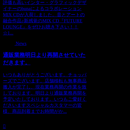
評価も高いインター・グラフィックデザ
イナーのbunaによるコラボレーション
MIX CDが入荷しました。音とアートの
融合作品♪新感覚のMIX CD『FUTURE
LOUNGE』をぜひお聴き下さい！！
☆1...
News
通販業務明日より再開させていた
だきます。
いつもありがとうございます。チョッパ
ーズでございます。店舗移転も無事商品
搬入が完了し、現在業務再開の作業を致
しております。明日より通販業務再開を
予定いたしております。いつもご愛好く
ださいますスペシャルカスタマーの皆
様、商品到着までお時間がか...