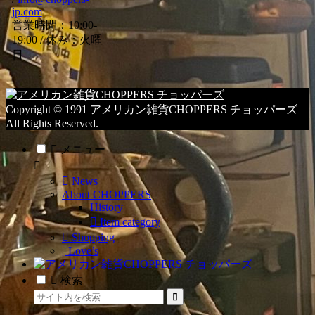
jp.com
ゴ
営業時間：10:00-
リ
19:00 / 休み：火曜
ー
日
一
覧
Copyright © 1991 アメリカン雑貨CHOPPERS チョッパーズ
All Rights Reserved.
メニュー
News
About CHOPPERS
History
Item category
Shopping
Love’s
検索