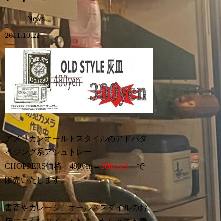
News
2011.10.22
アメリカンオールドスタイルのアドバタ
イジング系アシュトレー
CHOPPERS価格 480yen→
300yen!!
で
販売いたします。
書斎やガレージ、オールドスタイルのお