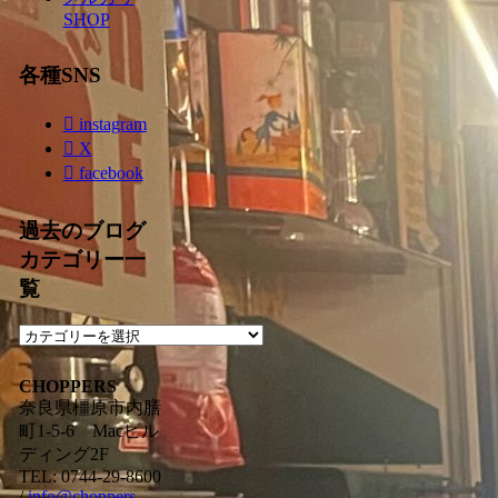
SHOP
各種SNS
instagram
X
facebook
過去のブログ
カテゴリー一
覧
過
去
の
CHOPPERS
ブ
奈良県橿原市内膳
ロ
町1-5-6 Macビル
グ
ディング2F
カ
TEL: 0744-29-8600
/
info@choppers-
テ