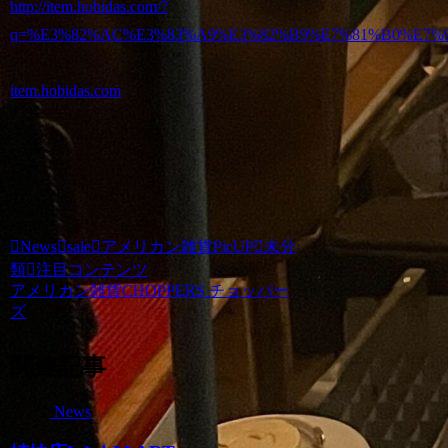
http://item.hobidas.com/?
q=%E3%82%AC%E3%83%A9%E3%82%B9%E7%81%B0%E7%9A
item.hobidas.com
News
sale
アメリカン雑貨PicUP
未分
類
注目コンテンツ
アメリカン雑貨CHOPPERS チョッパー
ズ
関連記事
News