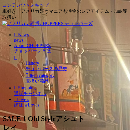
コンテンツへスキップ
車好き、アメリカ好きマニアも涙物のレアアイテム・Junk等
取扱い
News
news
About CHOPPERS
チョッパーズとは
History
チョッパーズの歴史
Item category
取扱い商品
Shopping
通販チャンネル
Love’s
姉妹店Loves
SALE！Old Styleアシュト
レイ