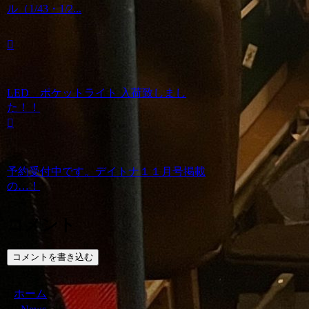
ル（1/43・1/2...
LED ポケットライト 入荷致しまし
た！！
予約受付中です。デイトナ１１月号掲載
の…！
コメント
コメントを書き込む
ホーム