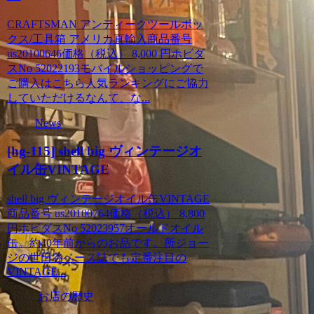
CRAFTSMAN アンティークツールボッ
クス/工具箱 アメリカ直輸入商品番号
us20100646価格（税込） 8,000 円ホビダ
スNo 52022193モバイルショッピングで
ご購入はこちら人気ランキングにご協力
していただけるなんて、な...
News
[hg-115] shell big ヴィンテージオ
イル缶VINTAGE
shell big ヴィンテージオイル缶VINTAGE
商品番号 us20100764価格（税込） 8,800
円ホビダスNo 52023957オールドオイル
缶。約40年前からのお品です。所ジョー
ジの世田谷ベース誌でも定番注目の
VINTAGE...
お店の歴史