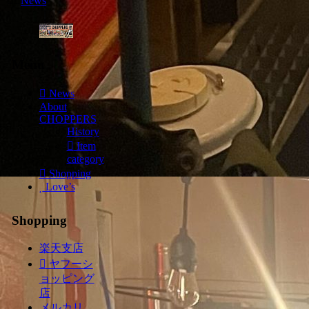
News
Menu
News
About
CHOPPERS
History
Item
category
Shopping
Love’s
Shopping
楽天支店
ヤフーシ
ョッピング
店
メルカリ