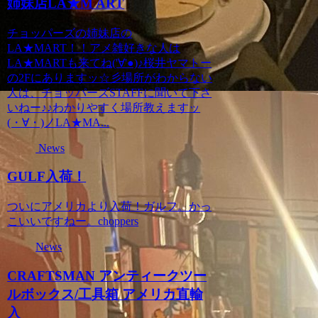
姉妹店LA★M ART
チョッパーズの姉妹店の
LA★MART！！アメ雑好きな人は
LA★MARTも来てね('∀'●)♪桜井ヤマトー
の2Fにありますッ☆彡場所がわからない
人は、チョッパーズSTAFFに聞いて下さ
いねー♪♪わかりやすく場所教えますッ
(・∀・)ノLA★MA...
News
GULF入荷！
ついにアメリカより入荷！ガルフ。かっ
こいいですねー。choppers
News
CRAFTSMAN アンティークツー
ルボックス/工具箱 アメリカ直輸
入