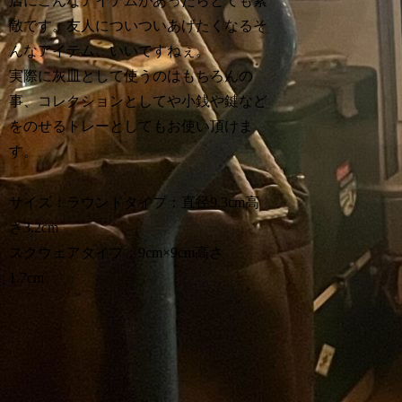
店にこんなアイテムがあったらとても素
敵です。友人についついあげたくなるそ
んなアイテム、いいですねぇ。
実際に灰皿として使うのはもちろんの
事、コレクションとしてや小銭や鍵など
をのせるトレーとしてもお使い頂けま
す。
サイズ：ラウンドタイプ：直径9.3cm高
さ3.2cm
スクウェアタイプ：9cm×9cm高さ
1.7cm。