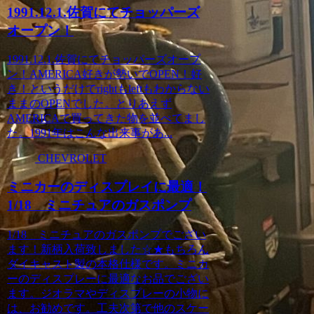
1991.12.1.佐賀にてチョッパーズ
オープン！
1991.12.1.佐賀にてチョッパーズオープ
ン！AMERICA好きが勢いでOPEN！好
き！というだけでrightもleftもわからない
ままのOPENでした。とりあえず
AMERICAで買ってきた物を並べてまし
た。1991年はこんな出来事があ...
CHEVROLET
ミニカーのディスプレイに最適！
1/18 ミニチュアのガスポンプ
1/18 ミニチュアのガスポンプでござい
ます！新柄入荷致しました☆★もちろん
ダイキャスト製の本格仕様です。ミニカ
ーのディスプレーに最適なお品でござい
ます。ジオラマやディスプレーの小物に
は、お勧めです。工夫次第で他のスケー