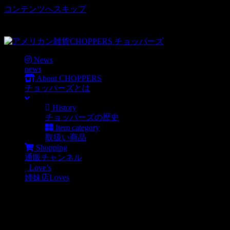
コンテンツへスキップ
車好き、アメリカ好きマニアも涙物のレアアイテム・Junk等
取扱い
News
news
About CHOPPERS
チョッパーズとは
History
チョッパーズの歴史
Item category
取扱い商品
Shopping
通販チャンネル
Love’s
姉妹店Loves
6/1より
News