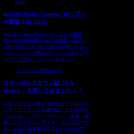
News
tin1540 Dodge Charger '69 / ブリ
キ看板 TIN SIGN
tin1540 Dodge Charger '69 / ブリキ看板
TIN SIGN商品番号 tin1540価格（税込）
2,000 円ホビダスNo 52021069モバイルシ
ョッピングでご購入はこちら人気ランキ
ングにご協力していただけるな...
アメリカン雑貨PicUP
ロサンゼルスタウン誌「LA
Weekly」入荷してみました＾＾
ロサンゼルスで誰もが読むローカルのエ
ンターテイメント系週刊誌、 LA Weekly
（エルエー・ウィークリー）。音楽、映
画、レストラン、アート、そしてローカ
ルニュース等を扱うフリーペーパーで