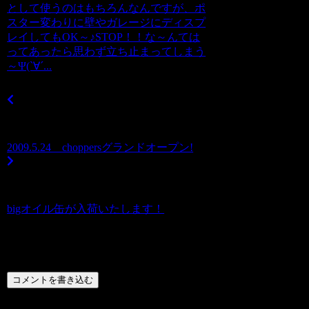
として使うのはもちろんなんですが、ポ
スター変わりに壁やガレージにディスプ
レイしてもOK～♪STOP！！な～んては
ってあったら思わず立ち止まってしまう
～Ψ(`∀´...
2009.5.24 choppersグランドオープン!
bigオイル缶が入荷いたします！
コメント
コメントを書き込む