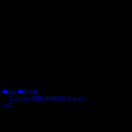
2009.05.29
6月1日より1階でふわふわのワッフル販
売開始いたします！
1階のカフェコーナーでお召し上がり頂
けます。
先日試食会がございました。とってもお
いしかったです。
choppers
News
未分類
アメリカン雑貨CHOPPERS チョッパ
ーズ
関連記事