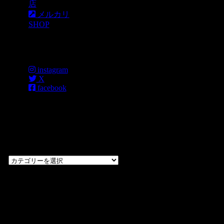
店
メルカリ
SHOP
各種SNS
instagram
X
facebook
過去のブログ
カテゴリー一
覧
過
去
の
CHOPPERS
ブ
奈良県橿原市内膳
ロ
町1-5-6 Macビル
グ
ディング2F
カ
TEL: 0744-29-8600