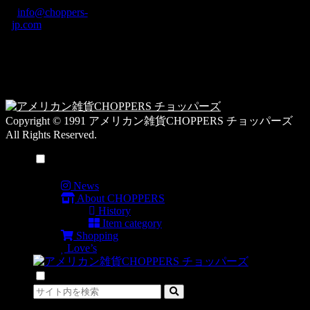
/
info@choppers-
テ
jp.com
ゴ
営業時間：10:00-
リ
19:00 / 休み：火曜
ー
日
一
覧
Copyright © 1991 アメリカン雑貨CHOPPERS チョッパーズ
All Rights Reserved.
メニュー
News
About CHOPPERS
History
Item category
Shopping
Love’s
検索