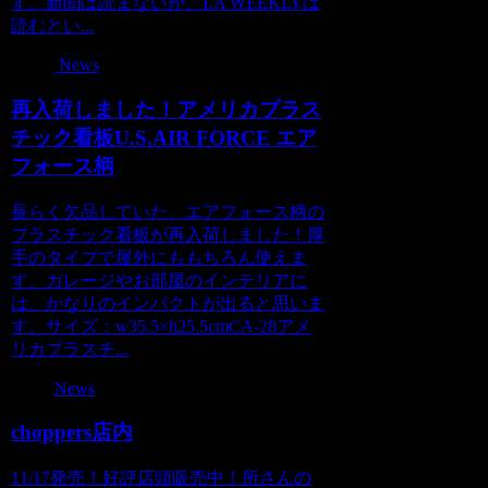
す。新聞は読まないが、LA WEEKLYは
読むとい...
News
再入荷しました！アメリカプラス
チック看板U.S.AIR FORCE エア
フォース柄
長らく欠品していた、エアフォース柄の
プラスチック看板が再入荷しました！厚
手のタイプで屋外にももちろん使えま
す。ガレージやお部屋のインテリアに
は、かなりのインパクトが出ると思いま
す。サイズ：w35.5×h25.5cmCA-28アメ
リカプラスチ...
News
choppers店内
11/17発売！好評店頭販売中！所さんの