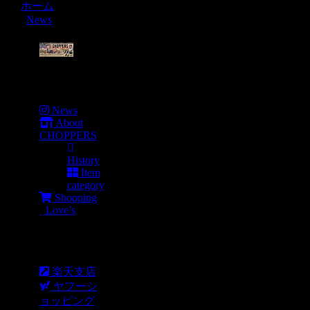
ホーム
News
Menu
News
About
CHOPPERS
History
Item
category
Shopping
Love’s
Shopping
楽天支店
ヤフーシ
ョッピング