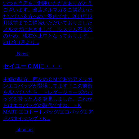
いつも当店をご利用いただきありがとう
ございます。当店メルマガをご購読いた
だいている方へのご案内です。2011年12
月以前までご購読いただいておりました
メルマガにおきまして、システム不具合
のため、現在休止中となっております。
2012年1月より...
News
セイユーＣＭに・・・
主婦の味方、西友のＣＭであのアメリカ
ンエコバッグが登場してます！この前街
を歩いていたら、トレダージョーズのバ
ッグを持った人を発見しました。これか
らはエコバッグの時代ですね。・K
MART エコトートバッグ/エコバッグL ア
ドバタイジング・K...
about us