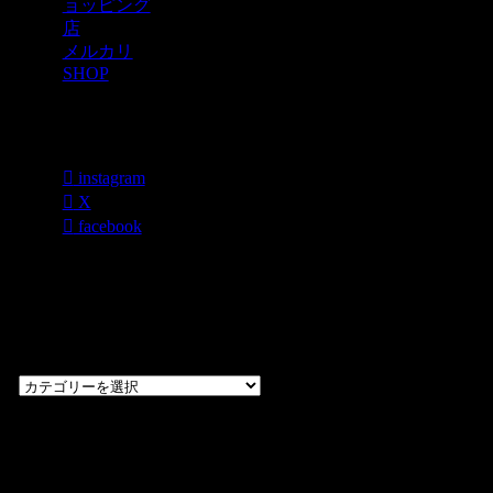
ョッピング
店
メルカリ
SHOP
各種SNS
instagram
X
facebook
過去のブログ
カテゴリー一
覧
過
去
の
CHOPPERS
ブ
奈良県橿原市内膳
ロ
町1-5-6 Macビル