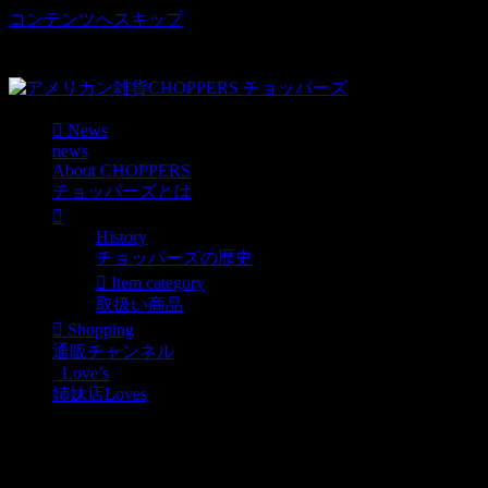
コンテンツへスキップ
車好き、アメリカ好きマニアも涙物のレアアイテム・Junk等
取扱い
News
news
About CHOPPERS
チョッパーズとは
History
チョッパーズの歴史
Item category
取扱い商品
Shopping
通販チャンネル
Love’s
姉妹店Loves
2009.5.24 choppersグラン
ドオープン!