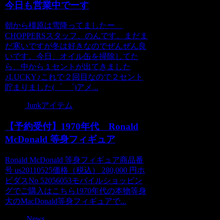
今日も営業中でーす
朝から橿原は雪降ってましたー
CHOPPERSスタッフ、のんです。まだま
だ寒いですが冬は好きなのでぜんぜん良
いです。今日、オイル缶を掃除してた
ら、中から１セントが出てきました
♪LUCKY♪これで２回目なので２セント
貯まりました(゜_゜)アメ...
Junkアイテム
【予約受付】1970年代 Ronald
McDonald 等身フィギュア
Ronald McDonald 等身フィギュア商品番
号 us20110525価格（税込） 280,000 円ホ
ビダスNo 52056053 モバイルショッピン
グでご購入はこちら1970年代の本物等身
大のMacDonald等身フィギュアで...
News