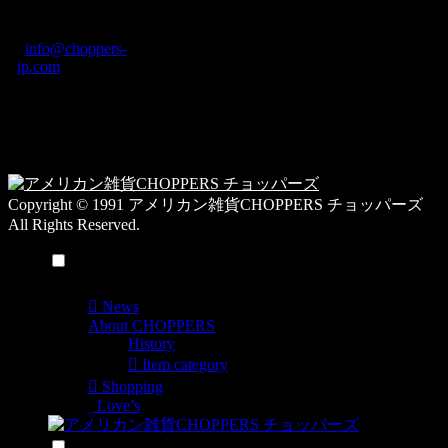
グ
ディング2F
カ
TEL: 0744-29-8600
/
info@choppers-
テ
jp.com
ゴ
営業時間：10:00-
リ
19:00 / 休み：火曜
ー
日
一
覧
Copyright © 1991 アメリカン雑貨CHOPPERS チョッパーズ
All Rights Reserved.
メニュー
News
About CHOPPERS
History
Item category
Shopping
Love’s
検索