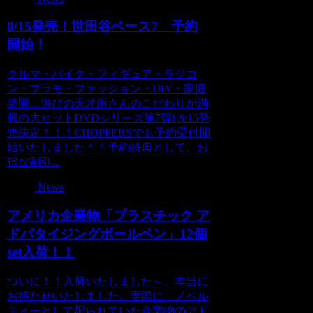
8/15発売！世田谷ベース7 予約
開始！
クルマ・バイク・フィギュア・ラジコ
ン・プラモ・ファッション・DIY・家庭
菜園…遊びの天才所さんのこだわりが満
載の大ヒットDVDシリーズ第7弾!!8/15発
売決定！！！CHOPPERSでも予約受付開
始いたしました＾＾予約特典として、お
得な割引...
News
アメリカ企業物「プラスチック ア
ドバタイジングボールペン」12個
set入荷！！
ついに！！入荷いたしました～、本当に
お待たせいたしました。実際に、ノベル
ティーとして配られていた企業物のアド