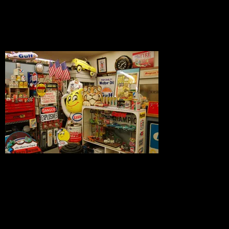
お店の歴史
2009.05.24
2009.5.24 新社屋Macビルディングに弊社
小売店集結、2Fchoppersグランドオープ
ン!
念願の総合雑貨店舗と事務所兼倉庫が一