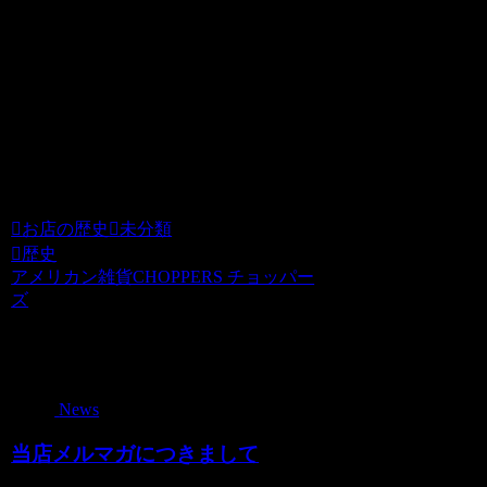
つになったビルに移転いたしました。
2009年はこんな出来事がありました。
バラク・オバマが第44代アメリカ合衆国
大統領に就任・新型インフルエン
ザ・・・
お店の歴史
未分類
歴史
アメリカン雑貨CHOPPERS チョッパー
ズ
関連記事
News
当店メルマガにつきまして