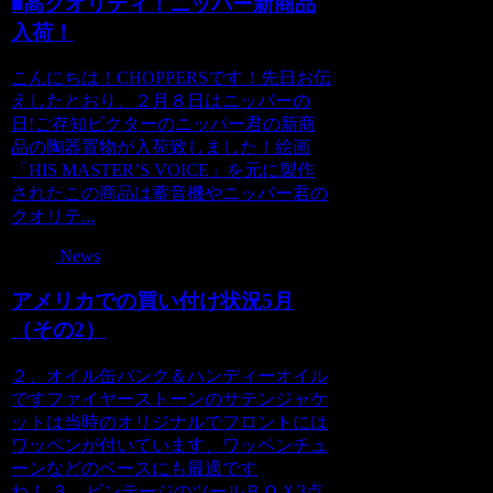
■高クオリティ！ニッパー新商品
入荷！
こんにちは！CHOPPERSです！先日お伝
えしたとおり、２月８日はニッパーの
日!ご存知ビクターのニッパー君の新商
品の陶器置物が入荷致しました！絵画
「HIS MASTER’S VOICE」を元に製作
されたこの商品は蓄音機やニッパー君の
クオリテ...
News
アメリカでの買い付け状況5月
（その2）
２、オイル缶バンク＆ハンディーオイル
ですファイヤーストーンのサテンジャケ
ットは当時のオリジナルでフロントには
ワッペンが付いています、ワッペンチュ
ーンなどのベースにも最適です
ね！ ３、ビンテージのツールＢＯＸ3点