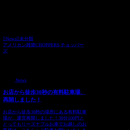
す。
なのでハラコはやわらかく希少価値が高
いのです。
News
未分類
アメリカン雑貨CHOPPERS チョッパー
ズ
関連記事
News
お店から徒歩30秒の有料駐車場、
再開しました！
お店から徒歩30秒の場所にある有料駐車
場が、運営再開しました！30分100円と
とってもリーズナブルお車でお越しのお