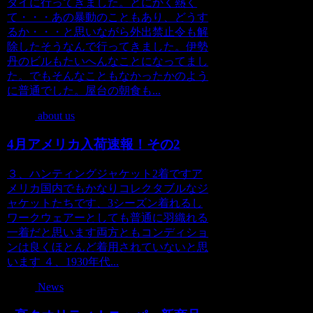
タイに行ってきました。とにかく熱く
て・・・あの暴動のこともあり、どうす
るか・・・と思いながら外出禁止令も解
除したそうなんで行ってきました。伊勢
丹のビルもたいへんなことになってまし
た。でもそんなこともなかったかのよう
に普通でした。屋台の朝食も...
about us
4月アメリカ入荷速報！その2
３、ハンティングジャケット2着ですア
メリカ国内でもかなりコレクタブルなジ
ャケットたちです、3シーズン着れるし
ワークウェアーとしても普通に羽織れる
一着だと思います両方ともコンディショ
ンは良くほとんど着用されていないと思
います ４、1930年代...
News