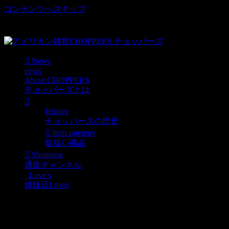
コンテンツへスキップ
車好き、アメリカ好きマニアも涙物のレアアイテム・Junk等
取扱い
News
news
About CHOPPERS
チョッパーズとは
History
チョッパーズの歴史
Item category
取扱い商品
Shopping
通販チャンネル
Love’s
姉妹店Loves
本物ハラコ