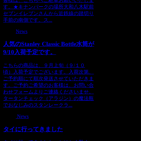
客様は、こちらへご駐車お願いいたしま
す。★キナンパークの場所大和八木駅前
セブンイレブンさんから近鉄線の踏切り
手前の南側です。ス...
News
人気のStanley Classic Bottle水筒が
9/10入荷予定です。
こちらの商品は、９月上旬（９/１０
頃）入荷予定でございます。入荷次第、
ご予約順にて順次発送させていただきま
す。ご予約ご希望のお客様は、お問い合
わせフォームよりご連絡くださいませ。
タータンチェック（アラジン）の魔法瓶
でおなじみのスタンレークラ...
News
タイに行ってきました