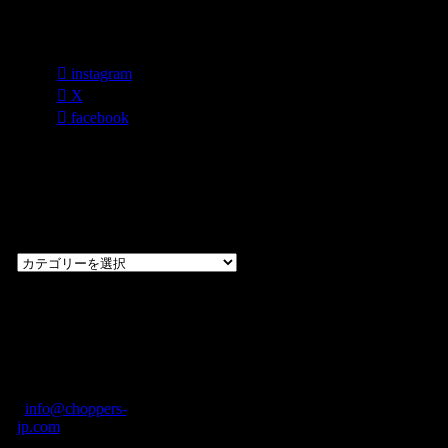
各種SNS
instagram
X
facebook
過去のブログ
カテゴリー一
覧
過
去
の
CHOPPERS
ブ
奈良県橿原市内膳
ロ
町1-5-6 Macビル
グ
ディング2F
カ
TEL: 0744-29-8600
/
info@choppers-
テ
jp.com
ゴ
営業時間：10:00-