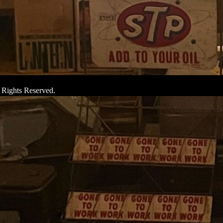
hts Reserved.