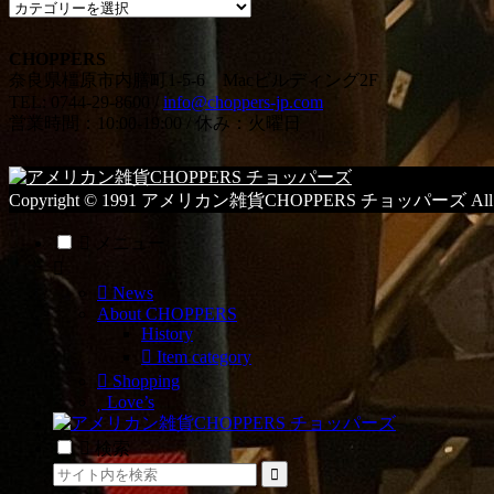
過
去
の
CHOPPERS
ブ
奈良県橿原市内膳町1-5-6 Macビルディング2F
ロ
TEL: 0744-29-8600 /
info@choppers-jp.com
グ
営業時間：10:00-19:00 / 休み：火曜日
カ
テ
ゴ
Copyright © 1991 アメリカン雑貨CHOPPERS チョッパーズ All Rig
リ
ー
メニュー
一
覧
News
About CHOPPERS
History
Item category
Shopping
Love’s
検索