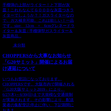
手榴弾の上部がライター！と下部が灰
皿！これもなんてＧＯＯＤな灰皿つきラ
イターでしょうか？！ガスライターなの
で、ガス補充可能。これは欲しい！一品
です。size: 12cm × 6cmグレネードラ
イター＆灰皿 / 手榴弾型ガスライター＆
灰皿商品...
未分類
CHOPPERSから大事なお知らせ
「G20サミット」開催によるお届
け遅延について
いつもお世話になっております。
CHOPPERSです。大阪市内で開催される
「G20大阪サミット2019」により、
6/27(木)～6/30(日)まで大規模な交通規制
が実施されます。その影響により、配送
業者の集配受託停止に伴い、下記期間に
おきま...