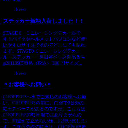
News
ステッカー新柄入荷しました！！
STAGE 8 ミニレーシングデカールで
す！バイクやヘルメットパソコンなど使
いやすいサイズですのでどこにでも貼れ
ます。STAGE8 ミニレーシングデカー
ル・ステッカー 世田谷ベース商品番号
st20110905価格（税込） 300 円サイズ...
News
＊お客様へお願い＊
CHOPPERSへ車でご来店のお客様へお願
い。CHOPPERSの前に、白線で3台分の
駐車スペースがあるのですが、こちらは
CHOPPERSの駐車場ではありませんの
で、間違えて止めない様、お願い致しま
す。ご来店の際の駐車は、CHOPPERS敷