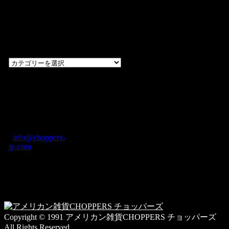
過去のブログ
カテゴリー一
覧
過
去
の
CHOPPERS
ブ
奈良県橿原市内膳
ロ
町1-5-6 Macビル
グ
ディング2F
カ
TEL: 0744-29-8600
/
info@choppers-
テ
jp.com
ゴ
営業時間：10:00-
リ
19:00 / 休み：火曜
ー
日
一
覧
Copyright © 1991 アメリカン雑貨CHOPPERS チョッパーズ
All Rights Reserved.