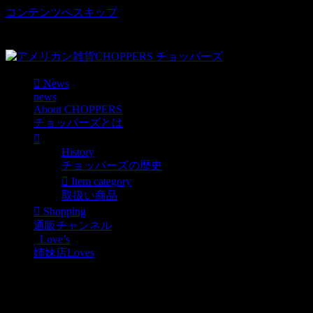
コンテンツへスキップ
車好き、アメリカ好きマニアも涙物のレアアイテム・Junk等
取扱い
News
news
About CHOPPERS
チョッパーズとは
History
チョッパーズの歴史
Item category
取扱い商品
Shopping
通販チャンネル
Love’s
姉妹店Loves
Reddy Kilowatt レディキ
ロラバーキーホルダー