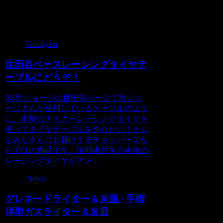
関連記事
Goodyear
世田谷ベースレーシングタイヤテ
ーブルにどうぞ！
BS所ジョージの世田谷ベースで所ジョ
ージさんが使用しているテーブルのよう
に、本物のナスカーレーシングタイヤを
使ってタイヤ­テーブルを作りたい！そん
なみなさんにお届けするチョッパーズな
らではの商品です。証明書付きの本物の
レーシングタイヤがアメ...
News
グレネードライター＆灰皿 / 手榴
弾型ガスライター＆灰皿