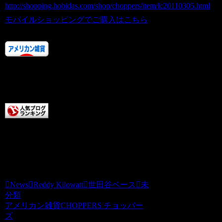
http://shopping.hobidas.com/shop/choppers/item/lc20110305.html
モバイルショッピングでご購入はこちら
人気ランキングにご協力あ
りがとうございます！！
またお店に来てくださいね。
チョッパーズに清き一票を
本日もCHOPPERS記事をお読みいただき
ありがとうございます。チョッパーズ
News
Reddy Kilowatt
世田谷ベース
未
分類
アメリカン雑貨CHOPPERS チョッパー
ズ