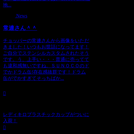
地...
News
常連さん＾＾
チョッパーの常連さんから画像をいただ
きました！いつもお世話になってます！
ご自分でステンシルカスタムされたそう
です。う、上手い・・・普通に売ってて
も違和感無いですね。ＳＵＮＯＣＯのド
でかドラム缶!存在感抜群です！ドラム
缶がでかすぎてそっちばか...
レディキロプラスチックカップがついに
入荷！