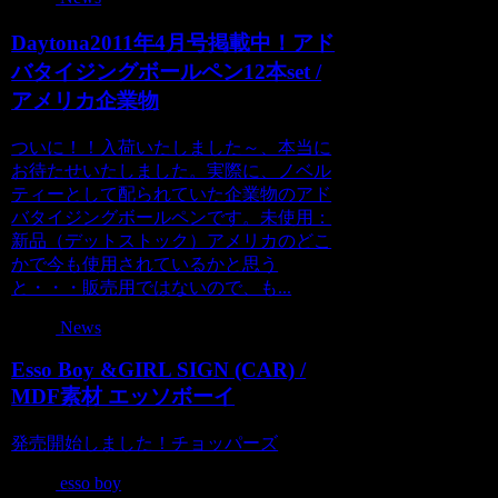
Daytona2011年4月号掲載中！アド
バタイジングボールペン12本set /
アメリカ企業物
ついに！！入荷いたしました～、本当に
お待たせいたしました。実際に、ノベル
ティーとして配られていた企業物のアド
バタイジングボールペンです。未使用：
新品（デットストック）アメリカのどこ
かで今も使用されているかと思う
と・・・販売用ではないので、も...
News
Esso Boy &GIRL SIGN (CAR) /
MDF素材 エッソボーイ
発売開始しました！チョッパーズ
esso boy