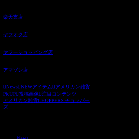
楽天支店
ヤフオク店
ヤフーショッピング店
アマゾン店
News
NEWアイテム
アメリカン雑貨
PicUP
投稿画像
注目コンテンツ
アメリカン雑貨CHOPPERS チョッパー
ズ
関連記事
News