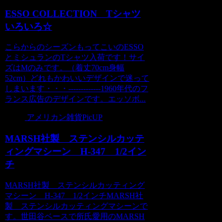
ESSO COLLECTION Tシャツ
いろいろ☆
こらからのシーズンもってこいのESSO
とミシュランのTシャツ入荷です！サイ
ズはMのみです。（着丈70cm身幅
52cm）どれもかわいいデザインで迷って
しまいます・・・-------------1960年代のフ
ランス広告のデザインです。エッソボ...
アメリカン雑貨PicUP
MARSH社製 ステンシルカッテ
ィングマシーン H-347 1/2イン
チ
MARSH社製 ステンシルカッティング
マシーン H-347 1/2インチMARSH社
製 ステンシルカッティングマシーンで
す。世田谷ベースで所氏愛用のMARSH