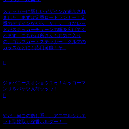
ステッカーに新しいデザインが追加され
ました！まずは定番ロードランナー！定
番のデザインながら、Ｖｉｖｉｄなレッ
ドがステッカーチューンの幅を広げてく
れます！こちらは所さんもお気に入り
の、ゴルフカートステッカー！クルマの
ガラスなどにも応用可能！そ...
ジャパニーズオショウユゥ！キッコーマ
ンＵＳバケツ入荷ッッッ！
やだ…何この癒し系…。アニマルシルエ
ット型蚊取り線香ホルダー！！