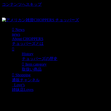
コンテンツへスキップ
車好き、アメリカ好きマニアも涙物のレアアイテム・Junk等
取扱い
News
news
About CHOPPERS
チョッパーズとは
History
チョッパーズの歴史
Item category
取扱い商品
Shopping
通販チャンネル
Love’s
姉妹店Loves
ビール満タンヨロシク!!!
ガソリンメータージョッ