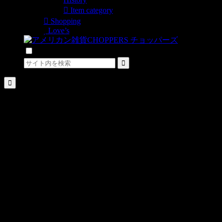
Item category
Shopping
Love’s
検索