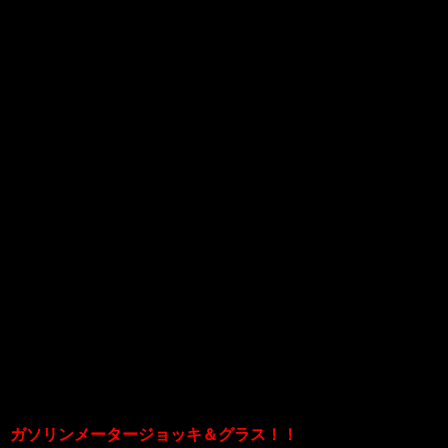
いいや、自分は花粉症ではない！！では
ない…！
花粉症がひどい人はマスク必須です
ね…。
ということで話は変わり、
今回は超ユニークなグラスが4種！
入荷しました！！！
まずイチオシの品、
ガソリンメータージョッキ＆グラス！！