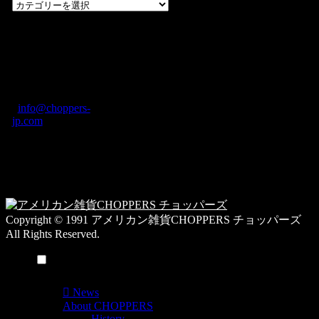
過
去
の
CHOPPERS
ブ
奈良県橿原市内膳
ロ
町1-5-6 Macビル
グ
ディング2F
カ
TEL: 0744-29-8600
/
info@choppers-
テ
jp.com
ゴ
営業時間：10:00-
リ
19:00 / 休み：火曜
ー
日
一
覧
Copyright © 1991 アメリカン雑貨CHOPPERS チョッパーズ
All Rights Reserved.
メニュー
News
About CHOPPERS
History