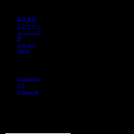
Shopping
楽天支店
ヤフーシ
ョッピング
店
メルカリ
SHOP
各種SNS
instagram
X
facebook
過去のブログ
カテゴリー一
覧