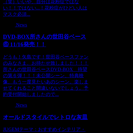
（笑）いいや、自分は花粉症ではな
い！！ではない...！花粉症がひどい人は
マスク必須...
News
DVD-BOX所さんの世田谷ベース
⑥ 11/16発売！！
どうも！矢島です！世田谷ベースファン
のみなさま、お待たせ致しました！！！
所さんの世田谷ベースDVD-BOX 待望
の第６弾！！！未公開シーン、特典映
像、もう一度見たいあのシーン。楽しま
せてくれること間違いないでしょう。予
約受付開始しましたので...
News
オールドスタイルでレトロな灰皿
JUGEMテーマ：おすすめインテリア・