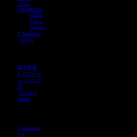
About
CHOPPERS
History
Item
category
Shopping
Love’s
Shopping
楽天支店
ヤフーシ
ョッピング
店
メルカリ
SHOP
各種SNS
instagram
X