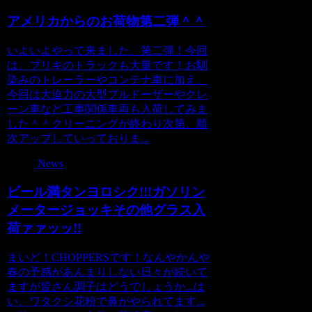
アメリカからのお荷物第二弾＾＾
いよいよやって来ました、第二弾！今回
は、ブリキのトラックも大量です！お馴
染みのトレーラーやコンテナ車に加え、
今回は大迫力の大型ブルドーザーやクレ
ーン車など工事関係車両も入荷してみま
した＾＾クリーニングが終わり次第、順
次アップしていっておりま...
News
ビール満タンヨロシク!!!ガソリン
メータージョッキその他グラス入
荷ァァッッ!!
まいど！CHOPPERSです！なんやかんや
春の予感があんまりしない日々が続いて
ますが皆さん調子はどうでしょうか...は
い、ワタクシ花粉で鼻がやられてます...