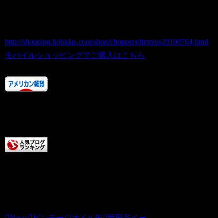
商品状態に関しましてのクレームトラブ
ルにつきましては、免責事項となりま
す。
http://shopping.hobidas.com/shop/choppers/item/us20100764.html
モバイルショッピングでご購入はこちら
人気ランキングにご協力あ
りがとうございます！！
またお店に来てくださいね。
チョッパーズに清き一票を
本日もCHOPPERS記事をお読みいただき
ありがとうございます。チョッパーズ
News
ビンテージオイル缶
世田谷ベー