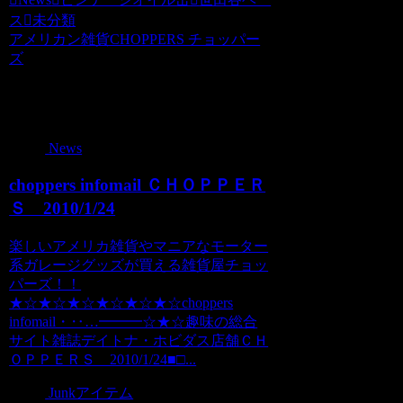
ス
未分類
アメリカン雑貨CHOPPERS チョッパー
ズ
関連記事
News
choppers infomail ＣＨＯＰＰＥＲ
Ｓ 2010/1/24
楽しいアメリカ雑貨やマニアなモーター
系ガレージグッズが買える雑貨屋チョッ
パーズ！！
★☆★☆★☆★☆★☆★☆choppers
infomail・‥…━━━☆★☆趣味の総合
サイト雑誌デイトナ・ホビダス店舗ＣＨ
ＯＰＰＥＲＳ 2010/1/24■□...
Junkアイテム