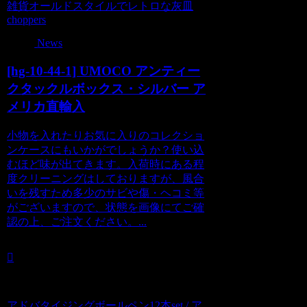
雑貨オールドスタイルでレトロな灰皿
choppers
News
[hg-10-44-1] UMOCO アンティー
クタックルボックス・シルバー ア
メリカ直輸入
小物を入れたりお気に入りのコレクショ
ンケースにもいかがでしょうか？使い込
むほど味が出てきます。入荷時にある程
度クリーニングはしておりますが、風合
いを残すため多少のサビや傷・ヘコミ等
がございますので、状態を画像にてご確
認の上、ご注文ください。...
アドバタイジングボールペン12本set / ア