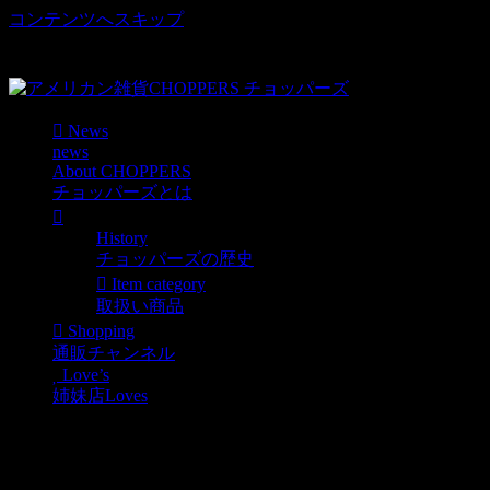
コンテンツへスキップ
車好き、アメリカ好きマニアも涙物のレアアイテム・Junk等
取扱い
News
news
About CHOPPERS
チョッパーズとは
History
チョッパーズの歴史
Item category
取扱い商品
Shopping
通販チャンネル
Love’s
姉妹店Loves
[hg-115] shell big ヴィンテ
ージオイル缶VINTAGE