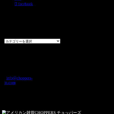
facebook
過去のブログ
カテゴリー一
覧
過
去
の
CHOPPERS
ブ
奈良県橿原市内膳
ロ
町1-5-6 Macビル
グ
ディング2F
カ
TEL: 0744-29-8600
/
info@choppers-
テ
jp.com
ゴ
営業時間：10:00-
リ
19:00 / 休み：火曜
ー
日
一
覧