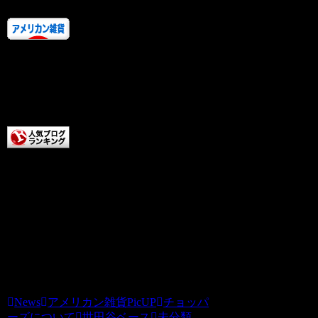
人気ランキングにご協力し
ていただけるなんて、
なんて慈悲深い方なんですかアナタ様
は。
こっちまでクリックしてい
ただけるなんて、
涙が出てしまいます。スタッフが調子に
乗ってしまいますよほんとうに
本日もうちの記事をお読みいただきあり
がとうございます。チョッパーズ
News
アメリカン雑貨PicUP
チョッパ
ーズについて
世田谷ベース
未分類