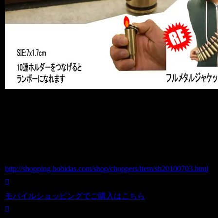
BULLET LIGHTER弾丸型ガスライター
商品番号 sh20100703
価格（税込） 380 円
ホビダスNo 52021712
http://shopping.hobidas.com/shop/choppers/item/sh20100703.html
モバイルショッピングでご購入はこちら