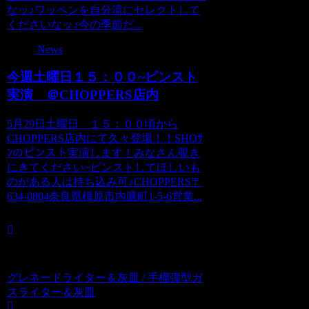
なッ♪ワッペンを自分流にセレクトして
くださいなッ♪今の季節だ...
News
今週土曜日１５：００~ピンスト
実演 ＠CHOPPERS店内
5月29日土曜日 １５：００頃から
CHOPPERS店内にて久々登場！！SHOｻ
ﾝのピンスト実演します！みなさん覗き
にきてください~ピンストしてほしいも
のがある人は持ち込み可♪CHOPPERS〒
634-0804奈良県橿原市内膳町1-5-6営業...
グレネードライター＆灰皿 / 手榴弾型ガ
スライター＆灰皿