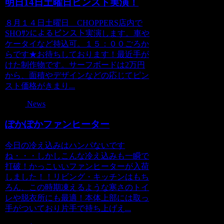
明日14日土曜日ピンスト実演！
８月１４日土曜日 CHOPPERS店内で
SHOｻﾝによるピンスト実演します。車や
ケータイなど持込可。１５：００ごろか
らです★お待ちしております！最近手が
けた制作物です。サーフボードは2万円
から、面積やデザインなどの応じてピン
スト価格がきまり...
News
ぽかぽかファンヒーター
今日の冷え込みはハンパないです
ね・・・しかしこんな冷え込みも一瞬で
打破！かっこいいファンヒーターが入荷
しました！！リビング・キッチンはもち
ろん、この時期凍えるような寒さのトイ
レや脱衣所にも最適！本体上部には取っ
手がついており片手で持ち上げえ...