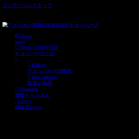
コンテンツへスキップ
車好き、アメリカ好きマニアも涙物のレアアイテム・Junk等
取扱い
News
news
About CHOPPERS
チョッパーズとは
History
チョッパーズの歴史
Item category
取扱い商品
Shopping
通販チャンネル
Love’s
姉妹店Loves
BULLET LIGHTER弾丸型
ガスライター