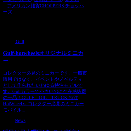
アメリカン雑貨CHOPPERS チョッパ
ーズ
関連記事
Gulf
Gulf-hotwheelsオリジナルミニカ
ー
コレクター必見のミニカーです。一般市
販用ではなく、イベントやノベルティー
として作られたいわゆる特注モデルで
す。Gulfカラーで小さいのに存在感抜群
の一品！GULF OIL TRUCK 特注
HotWheelｓ コレクター必見のミニカー
モバイル...
News