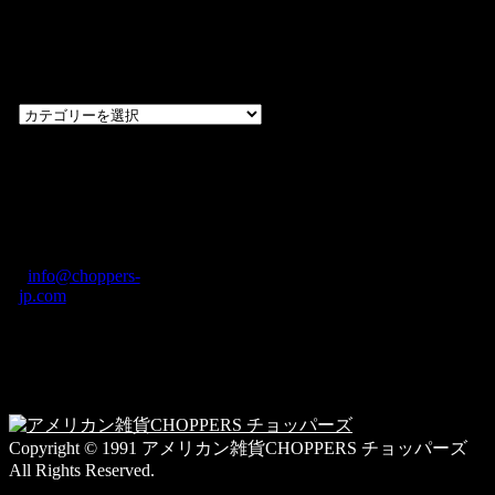
過去のブログ
カテゴリー一
覧
過
去
の
CHOPPERS
ブ
奈良県橿原市内膳
ロ
町1-5-6 Macビル
グ
ディング2F
カ
TEL: 0744-29-8600
/
info@choppers-
テ
jp.com
ゴ
営業時間：10:00-
リ
19:00 / 休み：火曜
ー
日
一
覧
Copyright © 1991 アメリカン雑貨CHOPPERS チョッパーズ
All Rights Reserved.