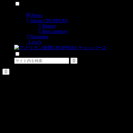
メニュー
News
About CHOPPERS
History
Item category
Shopping
Love’s
検索