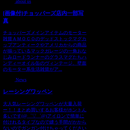
about us
[画像付]チョッパーズ店内一部写
真
チョッパーズメインアイテムのモーター
雑貨ＡＭＯＣＯのデッドストックマグカ
ップアンティークやアメリカからの商品
が揃っているマックガレージの一角おな
じみロードランナーのグラスマグたちハ
ンディーオイル缶のヴィンテージ、壁面
のモーター系生活雑貨がア...
News
レーシングワッペン
大人気レーシングワッペンが大量入荷
ー！！まとめ買いするお客様がホントん
多いです(@゜▽゜@)アイロンで簡単に
付けれるタイプなので縫う手間がかから
ないのでガンガン付けちゃってください