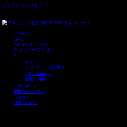
コンテンツへスキップ
車好き、アメリカ好きマニアも涙物のレアアイテム・Junk等
取扱い
News
news
About CHOPPERS
チョッパーズとは
History
チョッパーズの歴史
Item category
取扱い商品
Shopping
通販チャンネル
Love’s
姉妹店Loves
ニュースタイル続々
ッ！！アッシュトレイぃ