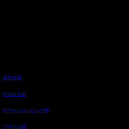
サイズ：約 Φ11 × H4 cm
重さ：約1.1kg
他にもいろんな灰皿をご用意しておりま
すので
是非この際にご購入の検討をお願いしま
す！！
楽天支店
ヤフオク店
ヤフーショッピング店
アマゾン店