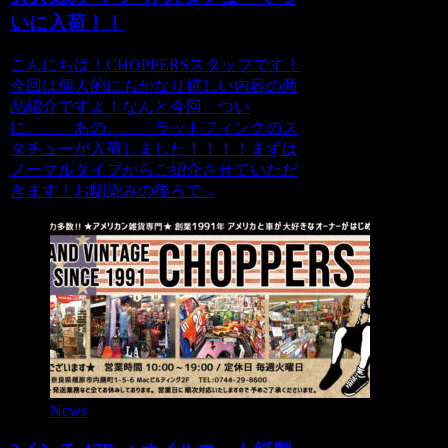
いに入荷！！
こんにちは！CHOPPERSスタッフです！
今回は個人的にもかなり嬉しい内容の商
品紹介ですよ！なんと今回、つい
に、、、あの、、、ラットフィンクのス
タチューが入荷しました！！！！まずは
ノーマルタイプからご紹介させていただ
きます！お馴染みの後ろで...
News