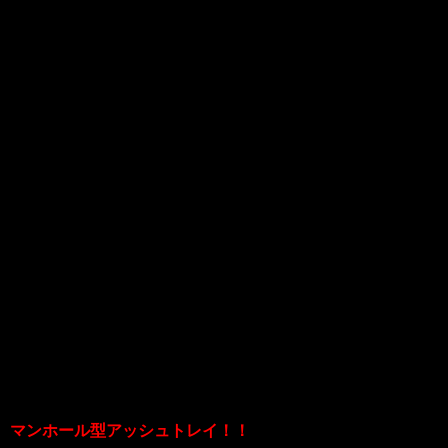
は？？
アメ車好き、ガレージ好きにはたまらな
いタイヤ灰皿なんですよね！
スパナをモチーフにしたモーターシティ
「Detroit」のロゴとアメリカンなキャラ
クターがナイスぅッ！
デトロイトはフォード、ゼネラルモータ
ース、クライスラーの聖地なんだぜ！
次に紹介するのはこちらッ！
マンホール型アッシュトレイ！！