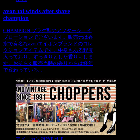
avon tai winds after shave
champion
CHAMPION プラグ型のアフターシェイ
ブローションでございます。販売元は香
水で有名なavonエイボンブランドのコレ
クションアイテムです。中身もある程度
入っており、すっきりとした香りもしま
す。おそらく販売当時の香りからは経年
で変わっている...
アメリカン雑貨PicUP