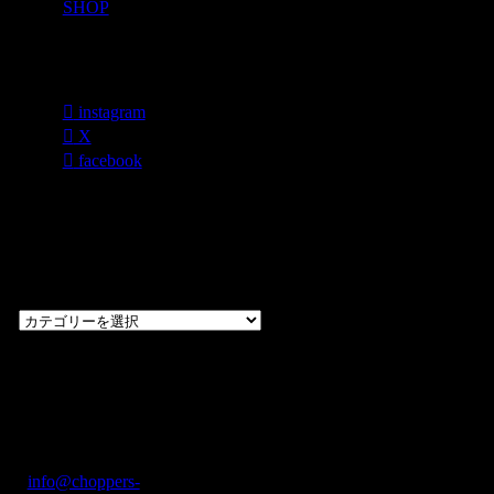
SHOP
各種SNS
instagram
X
facebook
過去のブログ
カテゴリー一
覧
過
去
の
CHOPPERS
ブ
奈良県橿原市内膳
ロ
町1-5-6 Macビル
グ
ディング2F
カ
TEL: 0744-29-8600
/
info@choppers-
テ