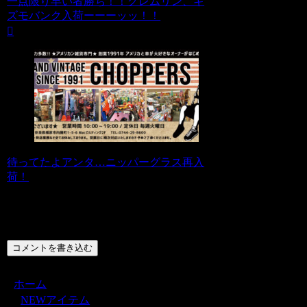
一点限り早い者勝ち！！グレムリン、ギ
ズモバンク入荷ーーーッッ！！
待ってたよアンタ…ニッパーグラス再入
荷！
コメント
コメントを書き込む
ホーム
NEWアイテム