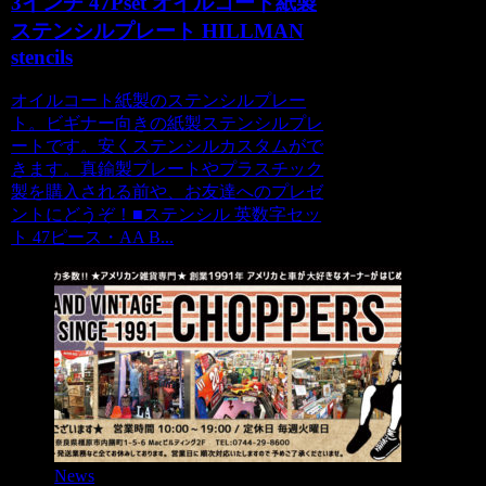
3インチ 47Pset オイルコート紙製
ステンシルプレート HILLMAN
stencils
オイルコート紙製のステンシルプレー
ト。ビギナー向きの紙製ステンシルプレ
ートです。安くステンシルカスタムがで
きます。真鍮製プレートやプラスチック
製を購入される前や、お友達へのプレゼ
ントにどうぞ！■ステンシル 英数字セッ
ト 47ピース・AA B...
News