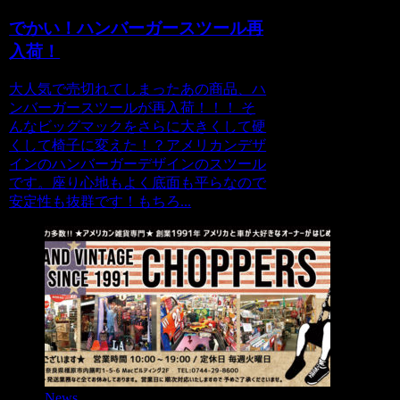
でかい！ハンバーガースツール再
入荷！
大人気で売切れてしまったあの商品、ハ
ンバーガースツールが再入荷！！！ そ
んなビッグマックをさらに大きくして硬
くして椅子に変えた！？アメリカンデザ
インのハンバーガーデザインのスツール
です。座り心地もよく底面も平らなので
安定性も抜群です！もちろ...
News