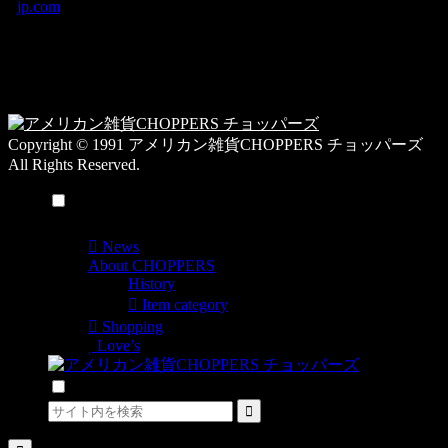
jp.com
ゴ
営業時間：10:00-
リ
19:00 / 休み：火曜
ー
日
一
覧
Copyright © 1991 アメリカン雑貨CHOPPERS チョッパーズ
All Rights Reserved.
メニュー
News
About CHOPPERS
History
Item category
Shopping
Love’s
検索