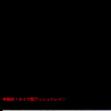
ぃぃぃ！！
NEWアイテム
2019.03.03
こんにちはです！CHOPPERSです！
今回は灰皿の新商品が続々入荷しました
ので
ご紹介させていただきます！！
まず一つ目ッ！
本格的！タイヤ型アッシュトレイ！