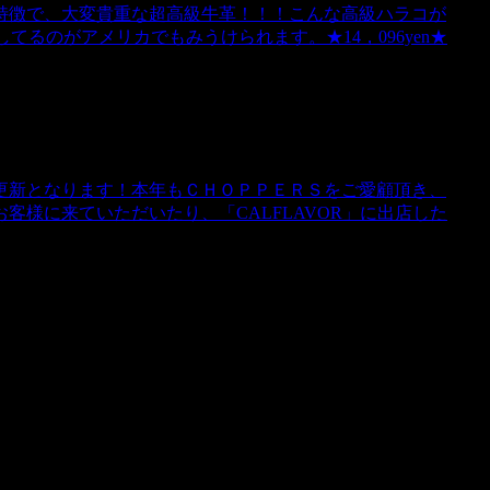
特徴で、大変貴重な超高級牛革！！！こんな高級ハラコが
るのがアメリカでもみうけられます。★14，096yen★
グ更新となります！本年もＣＨＯＰＰＥＲＳをご愛顧頂き、
様に来ていただいたり、「CALFLAVOR」に出店した