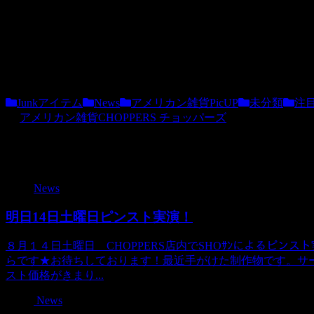
久々の更新です。気がつけばもう3月ですね、、。
さて、本日もアメリカより素敵なアイテムが届きました！！
まだ、あまり手をつけていませんが、順次ＵＰしていきます
Junkアイテム
News
アメリカン雑貨PicUP
未分類
注
アメリカン雑貨CHOPPERS チョッパーズ
関連記事
News
明日14日土曜日ピンスト実演！
８月１４日土曜日 CHOPPERS店内でSHOｻﾝによるピ
らです★お待ちしております！最近手がけた制作物です。サ
スト価格がきまり...
News