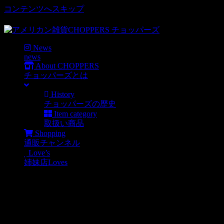
コンテンツへスキップ
車好き、アメリカ好きマニアも涙物のレアアイテム・Junk等
News
news
About CHOPPERS
チョッパーズとは
History
チョッパーズの歴史
Item category
取扱い商品
Shopping
通販チャンネル
Love’s
姉妹店Loves
JUNK入荷
Junkアイテム