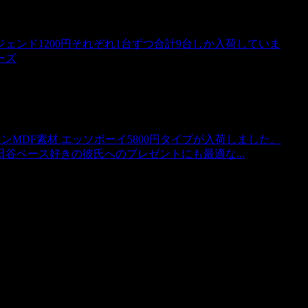
ンド1200円それぞれ1台ずつ合計9台しか入荷していま
ーズ
 ビッグサインMDF素材 エッソボーイ5800円タイプが入荷しました。
谷ベース好きの彼氏へのプレゼントにも最適な...