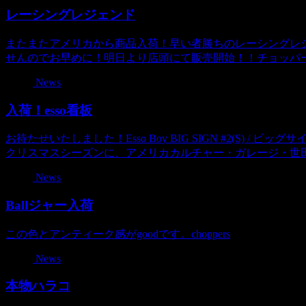
レーシングレジェンド
またまたアメリカから商品入荷！早い者勝ちのレーシングレジェ
せんのでお早めに！明日より店頭にて販売開始！！チョッパ
News
入荷！esso看板
お待たせいたしました！Esso Boy BIG SIGN #2(S) /
クリスマスシーズンに、アメリカカルチャー・ガレージ・世田
News
Ballジャー入荷
この色とアンティーク感がgoodです。choppers
News
本物ハラコ