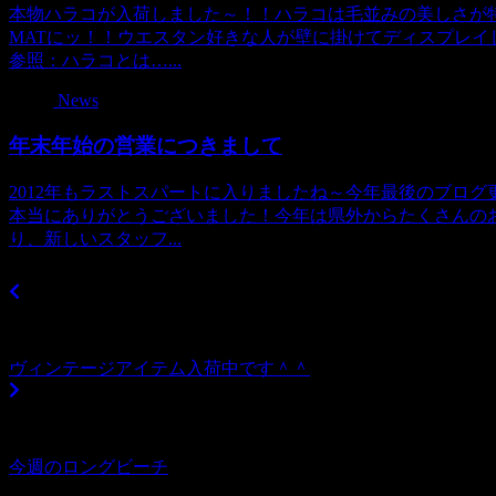
本物ハラコが入荷しました～！！ハラコは毛並みの美しさが
MATにッ！！ウエスタン好きな人が壁に掛けてディスプレイして
参照：ハラコとは…...
News
年末年始の営業につきまして
2012年もラストスパートに入りましたね～今年最後のブロ
本当にありがとうございました！今年は県外からたくさんのお客
り、新しいスタッフ...
ヴィンテージアイテム入荷中です＾＾
今週のロングビーチ