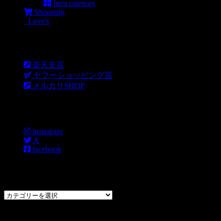
Item category
Shopping
Love’s
Shopping
楽天支店
ヤフーショッピング店
メルカリSHOP
各種SNS
instagram
X
facebook
過去のブログカテゴリー一覧
過
去
の
CHOPPERS