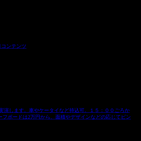
のでお楽しみに！！
目コンテンツ
ンスト実演します。車やケータイなど持込可。１５：００ごろか
ーフボードは2万円から、面積やデザインなどの応じてピン