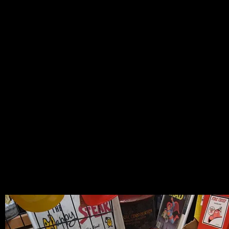
Junkアイテム
2013.01.25
先日、アメリカから久しぶりにコンテナ
が到着いたしました～♪
今回のメインはヴィンテージアイテムで
す！
随時アップしておりますので、ＣＨＥＣ
Ｋしてみてくださいね＾＾
すべて1点もののため、完売の際は御了
承くださいませ ｍ(_ _)ｍ