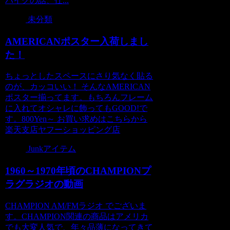
バイクの話、仕...
未分類
AMERICANポスター入荷しまし
た！
ちょっとしたスペースにさり気なく貼る
のが、カッコいい！ そんなAMERICAN
ポスター揃ってます。もちろんフレーム
に入れてオシャレに飾ってもGOOD!で
す。800Yen～ お買い求めはこちらから
楽天支店ヤフーショッピング店
Junkアイテム
1960～1970年頃のCHAMPIONプ
ラグラジオの動画
CHAMPION AM/FMラジオ でございま
す。CHAMPION関連の商品はアメリカ
でも大変人気で、年々品薄になってきて