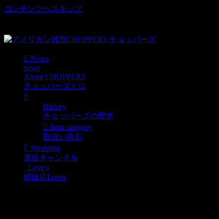
コンテンツへスキップ
車好き、アメリカ好きマニアも涙物のレアアイテム・Junk等
取扱い
News
news
About CHOPPERS
チョッパーズとは
History
チョッパーズの歴史
Item category
取扱い商品
Shopping
通販チャンネル
Love’s
姉妹店Loves
ヴィンテージアイテム入
荷中です＾＾