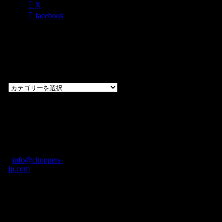
X
facebook
過去のブログ
カテゴリー一
覧
過
去
の
CHOPPERS
ブ
奈良県橿原市内膳
ロ
町1-5-6 Macビル
グ
ディング2F
カ
TEL: 0744-29-8600
/
info@choppers-
テ
jp.com
ゴ
営業時間：10:00-
リ
19:00 / 休み：火曜
ー
日
一
覧