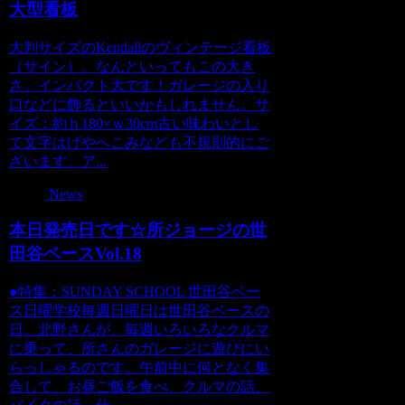
大型看板
大判サイズのKendallのヴィンテージ看板
（サイン）。なんといってもこの大き
さ、インパクト大です！ガレージの入り
口などに飾るといいかもしれません。サ
イズ：約ｈ180×ｗ30cm古い味わいとし
て文字はげやへこみなども不規則的にご
ざいます。ア...
News
本日発売日です☆所ジョージの世
田谷ベースVol.18
●特集：SUNDAY SCHOOL 世田谷ベー
ス日曜学校毎週日曜日は世田谷ベースの
日。北野さんが、毎週いろいろなクルマ
に乗って、所さんのガレージに遊びにい
らっしゃるのです。午前中に何となく集
合して、お昼ご飯を食べ、クルマの話、