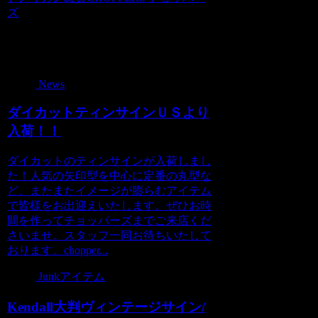
ズ
関連記事
News
ダイカットティンサインＵＳより
入荷！！
ダイカットのティンサインが入荷しまし
た！人気の矢印型を中心に定番の丸型な
ど、またまたイメージが膨らむアイテム
で皆様をお出迎えいたします。ぜひお時
間を作ってチョッパーズまでご来店くだ
さいませ。スタッフ一同お待ちいたして
おります。chopper...
Junkアイテム
Kendall大判ヴィンテージサイン/