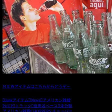
ＮＥＷアイテムはこちらからどうぞ～
Junkアイテム
News
アメリカン雑貨
PicUP
トラック
世田谷ベース
未分類
アメリカン雑貨CHOPPERS チョッパー