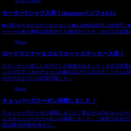
メルマガBN
モーターTシャツ入荷！choppersインフォ6/12
■お得!モーターステッカーセット■A-set例4200円→2800円！★☆
━━━☆★☆趣味の総合サイト雑誌デイトナ・ホビダス店舗ＣＨＯＰＰ
News
ロードランナー＆ゴルフカートステッカー入荷！
ステッカーに新しいデザインが追加されました！まずは定番
ッドがステッカーチューンの幅を広げてくれます！こちらは
のガラスなどにも応用可能！そ...
News
チョッパーズクーポン再開しました！
チョッパーズクーポン再開しました！昔ながらのチョッパー
ビスチョッパーズクーポンが再開しました。ご来店でお店で5
回以降500円割引券をプ...