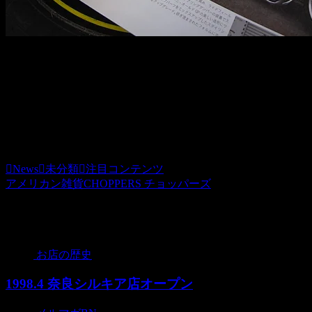
バイク乗り必見のバイクに特化したフリーペーパー「STREE
好評配布中です＾＾
また、ＣＨＯＰＰＥＲＳホビダス店にて何か商品をお買い求
ご希望のお客様はご注文時の備考欄に『「STREET RIDE
News
未分類
注目コンテンツ
アメリカン雑貨CHOPPERS チョッパーズ
関連記事
お店の歴史
1998.4 奈良シルキア店オープン