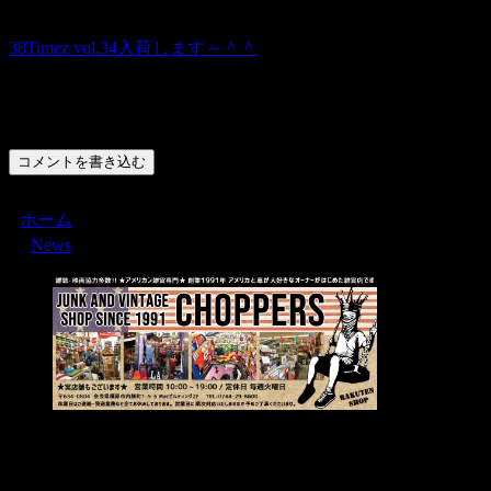
38Timez vol.34入荷します～＾＾
コメント
コメントを書き込む
ホーム
News
Menu