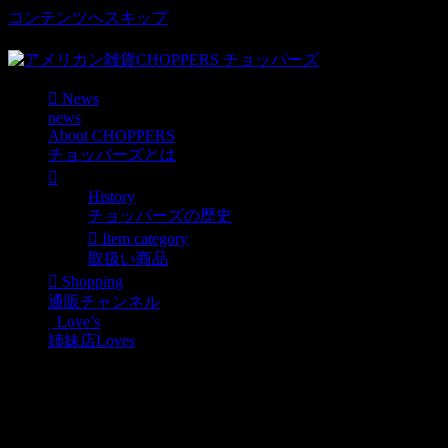
コンテンツへスキップ
車好き、アメリカ好きマニアも涙物のレアアイテム・Junk等
News
news
About CHOPPERS
チョッパーズとは
History
チョッパーズの歴史
Item category
取扱い商品
Shopping
通販チャンネル
Love’s
姉妹店Loves
FREE PAPER「STREET RIDE」
News