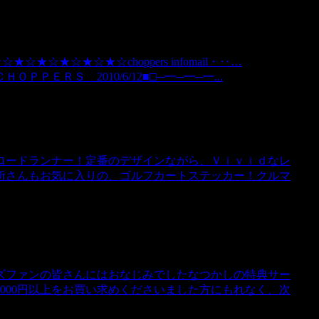
★☆★☆★☆★☆★☆choppers infomail・‥…
ＥＲＳ 2010/6/12■□─━─━─━...
ロードランナー！定番のデザインながら、Ｖｉｖｉｄなレ
所さんもお気に入りの、ゴルフカートステッカー！クルマ
ズファンの皆さんにはおなじみでしたなつかしの特典サー
000円以上をお買い求めくださいました方にもれなく、次