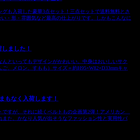
ングも入荷した豪華3点セット！三点セットで送料無料とさ
。色合い・形・雰囲気など最高の仕上がりです。しかもこんなに
入荷しました！
なんといってもデザインがかわいい。中身はおいしいサク
メロン、すもも）サイズ＝約H95×W82×D33mmキャ
まもなく入荷します！
トですが、それに続くベルトもの企画第2弾！アメリカン
れまた、かなり人気が出そうなファッション性と実用性バ