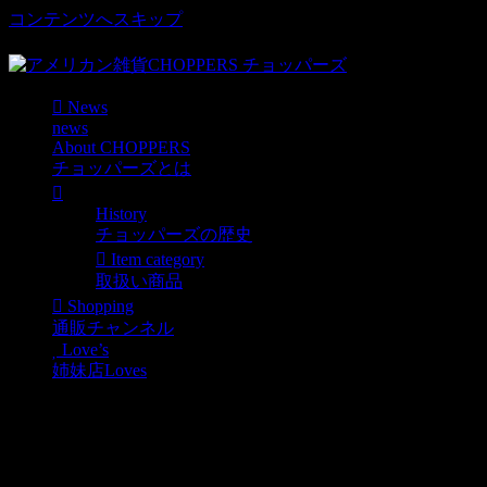
コンテンツへスキップ
車好き、アメリカ好きマニアも涙物のレアアイテム・Junk等
News
news
About CHOPPERS
チョッパーズとは
History
チョッパーズの歴史
Item category
取扱い商品
Shopping
通販チャンネル
Love’s
姉妹店Loves
ロサンゼルスタウン誌「LA Weekly
アメリカン雑貨PicUP