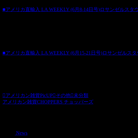
■アメリカ直輸入 LA WEEKLY (6月8-14日号)ロサンゼルスタ
商品番号 us20120630
価格（税込）500 円
ホビダスNo 52084322
■アメリカ直輸入 LA WEEKLY (6月15-21日号)ロサンゼルス
商品番号 us20120631
価格（税込）500 円
ホビダスNo 52084323
アメリカン雑貨PicUP
その他
未分類
アメリカン雑貨CHOPPERS チョッパーズ
関連記事
News