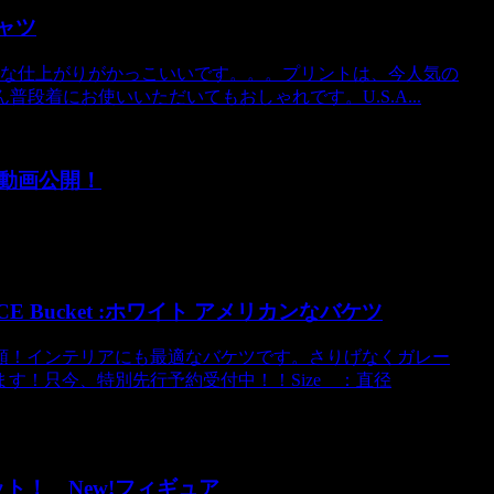
シャツ
ntageな仕上がりがかっこいいです。。。プリントは、今人気の
普段着にお使いいただいてもおしゃれです。U.S.A...
res動画公開！
CE Bucket :ホワイト アメリカンなバケツ
類！インテリアにも最適なバケツです。さりげなくガレー
す！只今、特別先行予約受付中！！Size ：直径
ト！ New!フィギュア