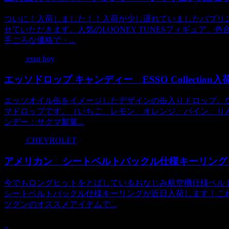
ついに！入荷しました！！入荷が少し遅れていましたバブリ
せていただきます。人気のLOONEY TUNESフィギュア
手ごろな価格で・...
esso boy
エッソドロップ キャンディー ESSO Collection
エッソオイル缶をイメージしたデザインの缶入りドロップ。
マドロップです。（いちご、レモン、オレンジ、パイン、りんご、
ンデー：サクマ製菓...
CHEVROLET
アメリカン シートベルトバックル仕様キーリング
今でもロングヒットをとばしているおなじみ航空機仕様ベル
シートベルトバックル仕様キーリングが近日入荷します！こ
ツグンのオススメアイテムで...