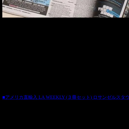
新聞は読まないが、LA WEEKLYは読むという人も多いら
まぁ、僕はほとんど読めませんでしたけど・・・(＾＾；) 
写真も多いし、あっちのリアルな広告なんかをなにげにパラ
てきますね。
デザインもかわいいので、飾っておくだけで絵になります。
好評なら、次号以降も入荷するかも？・・・です。
■アメリカ直輸入 LA WEEKLY (３冊セット) ロサンゼルスタ
商品番号 us20120629
価格（税込）1,500 円
ホビダスNo 52084321