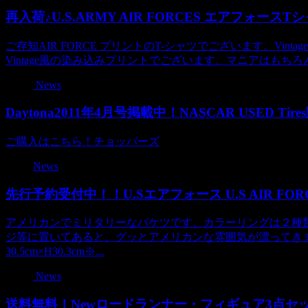
再入荷♪U.S.ARMY AIR FORCES エアフォースT
ご存知AIR FORCE プリントのT-シャツでございます。Vi
Vintage風の染み込みプリントでございます。マニアはもちろん
News
Daytona2011年4月号掲載中！NASCAR USED Ti
ご購入はこちら！チョッパーズ
News
先行予約受付中！！U.Sエアフォース U.S AIR FOR
アメリカンでミリタリーなバケツです。カラーリングは２種
ジ等に置いてあると、グッとアメリカンな雰囲気が漂ってきま
30.5cm×H30.3cm※...
News
送料無料！Newロードランナー・フィギュア3点セッ