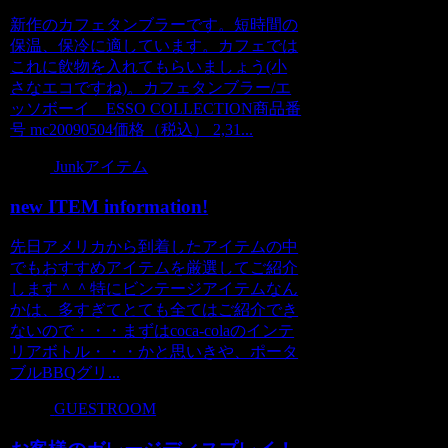
新作のカフェタンブラーです。短時間の
保温、保冷に適しています。カフェでは
これに飲物を入れてもらいましょう(小
さなエコですね)。カフェタンブラー/エ
ッソボーイ ESSO COLLECTION商品番
号 mc20090504価格（税込） 2,31...
Junkアイテム
new ITEM information!
先日アメリカから到着したアイテムの中
でもおすすめアイテムを厳選してご紹介
します＾＾特にビンテージアイテムなん
かは、多すぎてとても全てはご紹介でき
ないので・・・まずはcoca-colaのインテ
リアボトル・・・かと思いきや、ポータ
ブルBBQグリ...
GUESTROOM