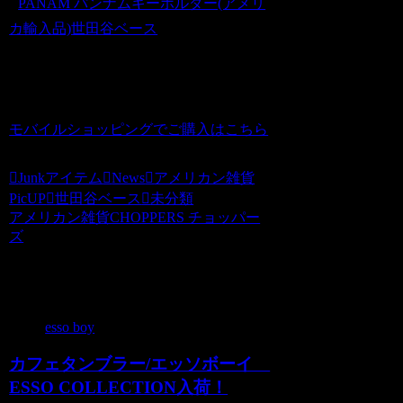
■
PANAM パンナムキーホルダー(アメリ
カ輸入品)世田谷ベース
商品番号 us20120232
価格（税込） 350 円
ホビダスNo 52076666
モバイルショッピングでご購入はこちら
Junkアイテム
News
アメリカン雑貨
PicUP
世田谷ベース
未分類
アメリカン雑貨CHOPPERS チョッパー
ズ
関連記事
esso boy
カフェタンブラー/エッソボーイ
ESSO COLLECTION入荷！