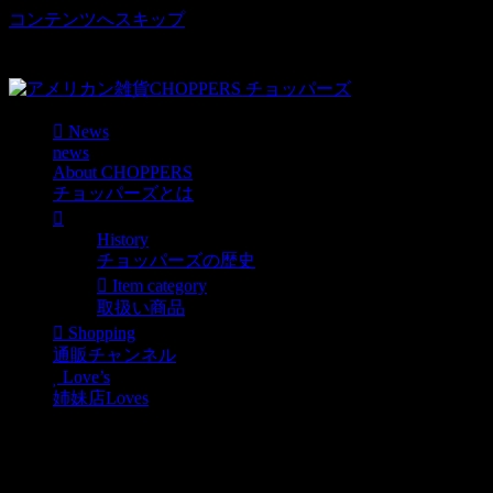
コンテンツへスキップ
車好き、アメリカ好きマニアも涙物のレアアイテム・Junk等
取扱い
News
news
About CHOPPERS
チョッパーズとは
History
チョッパーズの歴史
Item category
取扱い商品
Shopping
通販チャンネル
Love’s
姉妹店Loves
アメリカより新商品第二
弾が到着！