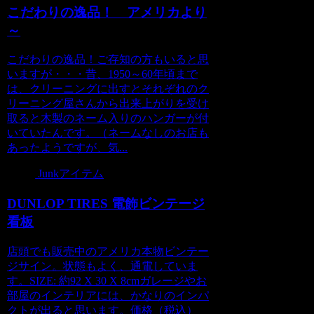
こだわりの逸品！ アメリカより
～
こだわりの逸品！ご存知の方もいると思
いますが・・・昔、1950～60年頃まで
は、クリーニングに出すとそれぞれのク
リーニング屋さんから出来上がりを受け
取ると木製のネーム入りのハンガーが付
いていたんです。（ネームなしのお店も
あったようですが、気...
Junkアイテム
DUNLOP TIRES 電飾ビンテージ
看板
店頭でも販売中のアメリカ本物ビンテー
ジサイン。状態もよく、通電していま
す。SIZE: 約92 X 30 X 8cmガレージやお
部屋のインテリアには、かなりのインパ
クトが出ると思います。価格（税込）