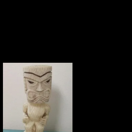
グヘッド
News
2010.04.03
なななんと！！９８００円のティキを限
定特別セール！！
9800円 → 特別価格2980円