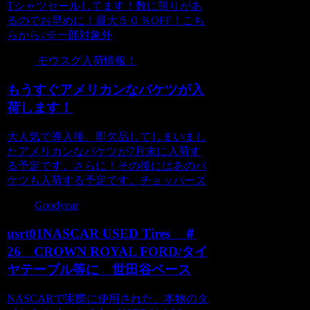
Tシャツセールしてます！数に限りがあ
るのでお早めに！最大５０％OFF！こち
らから↓※一部対象外
モウスグ入荷情報！
もうすぐアメリカンなバケツが入
荷します！
大人気で導入後、即欠品してしまいまし
たアメリカンなバケツが7月末に入荷す
る予定です。さらに！その後にはあのバ
ケツも入荷する予定です。チョッパーズ
Goodyear
usrt01NASCAR USED Tires ＃
26 CROWN ROYAL FORD/タイ
ヤテーブル等に 世田谷ベース
NASCARで実際に使用された、本物のタ