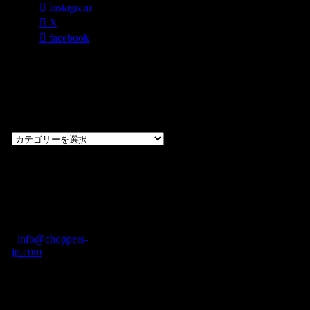
instagram
X
facebook
過去のブログ
カテゴリー一
覧
過
去
の
CHOPPERS
ブ
奈良県橿原市内膳
ロ
町1-5-6 Macビル
グ
ディング2F
カ
TEL: 0744-29-8600
/
info@choppers-
テ
jp.com
ゴ
営業時間：10:00-
リ
19:00 / 休み：火曜
ー
日
一