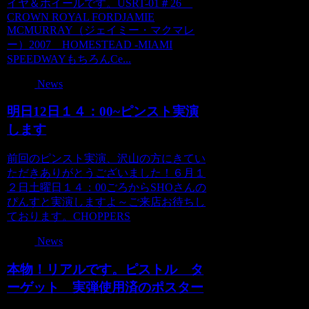
イヤ＆ホイールです。USRT-01＃26
CROWN ROYAL FORDJAMIE
MCMURRAY（ジェイミー・マクマレ
ー）2007 HOMESTEAD -MIAMI
SPEEDWAYもちろんCe...
News
明日12日１４：00~ピンスト実演
します
前回のピンスト実演、沢山の方にきてい
ただきありがとうございました！６月１
２日土曜日１４：00ごろからSHOさんの
ぴんすと実演しますよ～ご来店お待ちし
ております。CHOPPERS
News
本物！リアルです。ピストル タ
ーゲット 実弾使用済のポスター