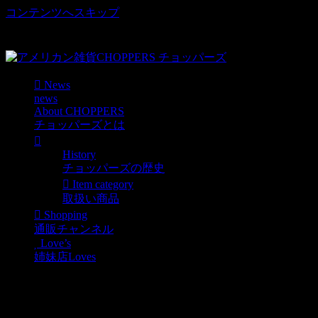
コンテンツへスキップ
車好き、アメリカ好きマニアも涙物のレアアイテム・Junk等
取扱い
News
news
About CHOPPERS
チョッパーズとは
History
チョッパーズの歴史
Item category
取扱い商品
Shopping
通販チャンネル
Love’s
姉妹店Loves
[限定セール]Big
BobbleHead TIKI ボビン