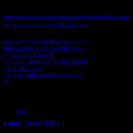
ホビダスNo 51569987
http://shopping.hobidas.com/shop/choppers/item/bbhead00101.html
モバイルショッピングでご購入はこちら
News
アメリカン雑貨PicUP
イベント
情報
その他キャラクター雑貨
チョッ
パーズについて
未分類
アメリカン雑貨
オススメ商品
世田谷
ベース
所ジョージ
アメリカン雑貨CHOPPERS チョッパー
ズ
関連記事
News
T-shirts セールです！！