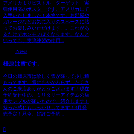
アメリカよりピストル ターゲット 実
弾使用済のポスターです。アメリカにて
入手いたしました！本物です。お部屋や
ガレージなどお気に入りのスペースに貼
ってお楽しみいただけます。。これがあ
るだけでホンモノぽくなります。なんと
いっても、実弾練習の使用...
News
橿原は雪です。
今日の橿原市は珍しく雪が降って少し積
もってます。雪にもかかわらず、たくさ
んのご来店ありがとうございます！現在
予約受付中の、ミリタリーアイテムの店
用サンプルが届いたので、紹介します！
持った感じもしっかりしてます！3月発
売予定！只今、好評ご予約...