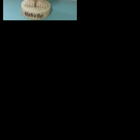
残りわずかでございます。発見した方と
ってもラッキーです！！
なんと！４５ｃｍ！
Ｂｉｇなビックボビングヘッド ティ
キ。首を振るのも半端じゃない！
Quanto（クアント）p36にも掲載中の注
目アイテムです。
チョッパーズでは、人気のアメリカ雑貨
だけではなく、複数の系列店から生活雑
貨・フレンチ雑貨・ナチュラル雑貨・カ
ントリーの商品ともにアイテムを集めて