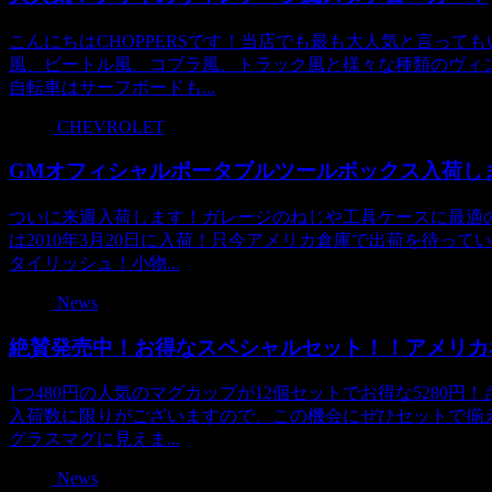
こんにちはCHOPPERSです！当店でも最も大人気と言って
風、ビートル風、コブラ風、トラック風と様々な種類のヴィ
自転車はサーフボードも...
CHEVROLET
GMオフィシャルポータブルツールボックス入荷し
ついに来週入荷します！ガレージのねじや工具ケースに最適
は2010年3月20日に入荷！只今アメリカ倉庫で出荷を待っ
タイリッシュ！小物...
News
絶賛発売中！お得なスペシャルセット！！アメリカ
1つ480円の人気のマグカップが12個セットでお得な5280
入荷数に限りがございますので、この機会にぜひセットで揃
グラスマグに見えま...
News