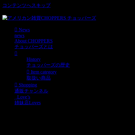
コンテンツへスキップ
車好き、アメリカ好きマニアも涙物のレアアイテム・Junk等
News
news
About CHOPPERS
チョッパーズとは
History
チョッパーズの歴史
Item category
取扱い商品
Shopping
通販チャンネル
Love’s
姉妹店Loves
再入荷しました！アメリカプラスチック看板U
News