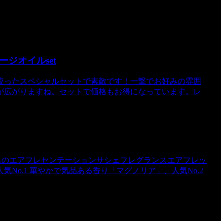
ジオイルset
絞ったスペシャルセットで素敵です！一撃でお好みの雰囲
が広がりますね。セットで価格もお得になっています。レ
続出のエアフレセンテーションサシェフレグランスエアフレッ
No.1 華やかで気品ある香り「マグノリア」、人気No.2