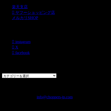
楽天支店
ヤフーショッピング店
メルカリSHOP
各種SNS
instagram
X
facebook
過去のブログカテゴリー一覧
過
去
の
CHOPPERS
ブ
奈良県橿原市内膳町1-5-6 Macビルディング2F
ロ
TEL: 0744-29-8600 /
info@choppers-jp.com
グ
営業時間：10:00-19:00 / 休み：火曜日
カ