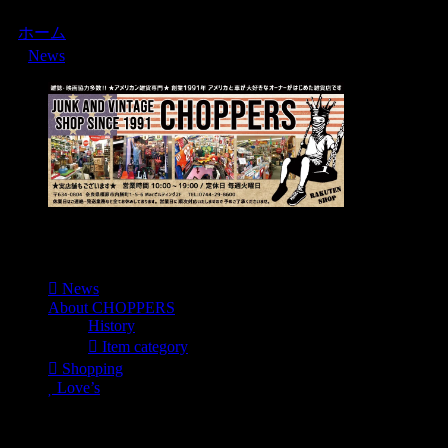
ホーム
News
Menu
News
About CHOPPERS
History
Item category
Shopping
Love’s
Shopping