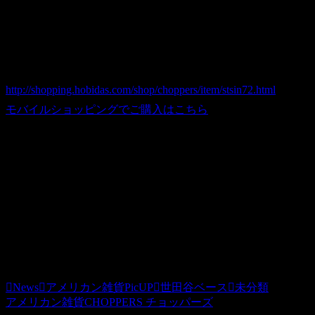
CA-28アメリカプラスチック看板BL U.S.AIR FORCE エアフ
商品番号 stsin72
価格（税込） 980 円
ホビダスNo 52048109
http://shopping.hobidas.com/shop/choppers/item/stsin72.html
モバイルショッピングでご購入はこちら
※本体のみでは、自立は致しませんので設置面にネジや両面
■送料について：
※１．全国一律送料500円（代引の場合は手数料別途315円
他の立体的な商品とは同梱できない場合がございます。 詳
※２．沖縄・離島への発送に関しましては別途料金をお見積
News
アメリカン雑貨PicUP
世田谷ベース
未分類
アメリカン雑貨CHOPPERS チョッパーズ