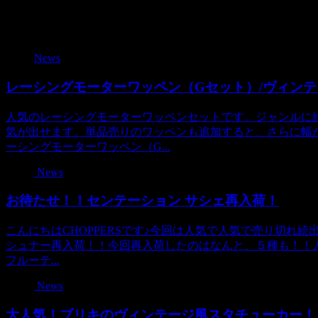
関連記事
News
レーシングモーターワッペン（Gセット）/ヴィンテー
人気のレーシングモーターワッペンセットです。ジャンルに
気が出せます。単品売りのワッペンも追加すると、さらに幅
ーシングモーターワッペン（G...
News
お待たせ！！センテーション サシェ再入荷！
こんにちはCHOPPERSです♪今回は人気で人気で売り切れ
シュナー再入荷！！今回再入荷したのはなんと、５種も！！人気
フルーテ...
News
大人気！ブリキのヴィンテージ風スタチューカー！