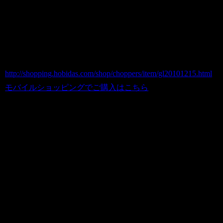
組み
商品番号 gl20101215
価格（税込） 450 円
ホビダスNo 52041549
SIZE:約3cm(1枚)
http://shopping.hobidas.com/shop/choppers/item/gl20101215.html
モバイルショッピングでご購入はこちら
※１．送料100円(定形外/メール便)を利
用します。
※２．代引きご希望の場合は、宅急便に
て全国一律送料500円（代引手数料別途
315円）での発送となります。他の商品
など複数ご購入の場合は同時梱包でお送
りいたします。
※３．代引きの場合で、北海道・沖縄・