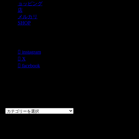
ョッピング
店
メルカリ
SHOP
各種SNS
instagram
X
facebook
過去のブログ
カテゴリー一
覧
過
去
の
CHOPPERS
ブ
奈良県橿原市内膳
ロ
町1-5-6 Macビル