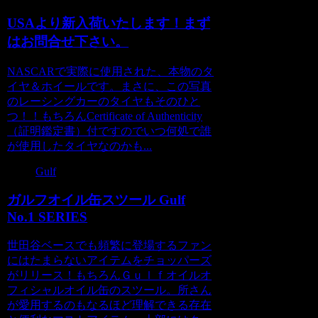
USAより新入荷いたします！まず
はお問合せ下さい。
NASCARで実際に使用された、本物のタ
イヤ＆ホイールです。まさに、この写真
のレーシングカーのタイヤもそのひと
つ！！もちろんCertificate of Authenticity
（証明鑑定書）付ですのでいつ何処で誰
が使用したタイヤなのかも...
Gulf
ガルフオイル缶スツール Gulf
No.1 SERIES
世田谷ベースでも頻繁に登場するファン
にはたまらないアイテムをチョッパーズ
がリリース！もちろんＧｕｌｆオイルオ
フィシャルオイル缶のスツール。所さん
が愛用するのもなるほど理解できる存在