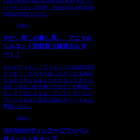
CHEVROLETKEVIN HARVICK(ケビン.
ハービック）2005年 BUISTOL MOTOR
SPEEDWAYもちろ...
News
やだ…何この癒し系…。アニマル
シルエット型蚊取り線香ホルダ
ー！！
まいどどうも！！どうも！！CHOPPERS
でっす！！そろそろあったかくなる頃か
なぁどうかなぁあったかくなってきたら
あれっすね...虫が湧いて出てくる季節に
なってくるんよなぁ...ブンブンブンブン
ブンとうるさい厄介な奴らが！！そんな
季節になる...
News
76UNIONヴィンテージワッペン
付メッシュキャップ