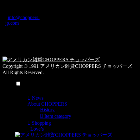
グ
ディング2F
カ
TEL: 0744-29-8600
/
info@choppers-
テ
jp.com
ゴ
営業時間：10:00-
リ
19:00 / 休み：火曜
ー
日
一
覧
Copyright © 1991 アメリカン雑貨CHOPPERS チョッパーズ
All Rights Reserved.
メニュー
News
About CHOPPERS
History
Item category
Shopping
Love’s