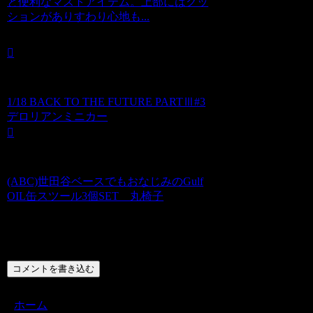
と便利なマストアイテム。上部にはクッ
ションがありすわり心地も...
1/18 BACK TO THE FUTURE PARTⅢ#3
デロリアンミニカー
(ABC)世田谷ベースでもおなじみのGulf
OIL缶スツール3個SET 丸椅子
コメント
コメントを書き込む
ホーム