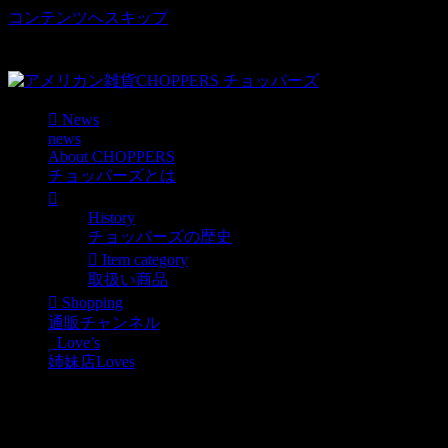
コンテンツへスキップ
車好き、アメリカ好きマニアも涙物のレアアイテム・Junk等
取扱い
News
news
About CHOPPERS
チョッパーズとは
History
チョッパーズの歴史
Item category
取扱い商品
Shopping
通販チャンネル
Love’s
姉妹店Loves
GULF ステッカー入荷