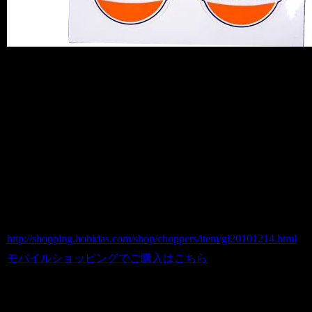
人気のGulfレーシングステッカーです。
●Gulf フラッグ レーシングステッカー
LR２枚組み
商品番号 gl20101214
価格（税込） 1,000 円
ホビダスNo 52041548
SIZE:約13cm(1枚)
http://shopping.hobidas.com/shop/choppers/item/gl20101214.html
モバイルショッピングでご購入はこちら
●Gulf MINIレーシングステッカー ２枚