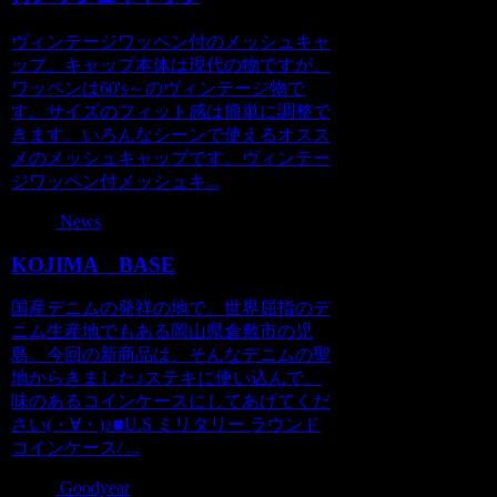
ヴィンテージワッペン付のメッシュキャ
ップ。キャップ本体は現代の物ですが、
ワッペンは60's～のヴィンテージ物で
す。サイズのフィット感は簡単に調整で
きます。いろんなシーンで使えるオスス
メのメッシュキャップです。ヴィンテー
ジワッペン付メッシュキ...
News
KOJIMA BASE
国産デニムの発祥の地で、世界屈指のデ
ニム生産地でもある岡山県倉敷市の児
島。今回の新商品は、そんなデニムの聖
地からきました♪ステキに使い込んで、
味のあるコインケースにしてあげてくだ
さい(・∀・)♪■U.S ミリタリー ラウンド
コインケース/ ...
Goodyear