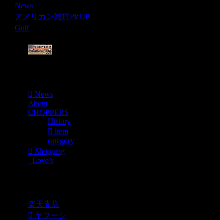
News
アメリカン雑貨PicUP
Gulf
Menu
News
About
CHOPPERS
History
Item
category
Shopping
Love’s
Shopping
楽天支店
ヤフーシ