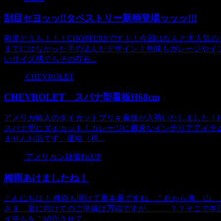
刮目セヨッッ!!タペストリー新柄登場ッッッ!!!
毎度どうも！！！CHOPPERSです！！今回はなんと大人
までにはなかった手の込んだデザイン！色味もガレージやイ
いサイズ感でもその存在...
CHEVROLET
CHEVROLET スパナ型看板H68cm
アメリカ輸入のダイカットブリキ看板が入荷いたしました！H
スパナ型にダイカット！ガレージに最適なインテリアアイテ
ませんお品です。価格（税...
アメリカン雑貨PicUP
梅雨あけましたね！
こんにちは！ 梅雨も明けて夏本番ですね。これから海、山
さま、夏に向けてのご準備は万端ですか、、、？？そこで本日
イテムをご紹介させて...