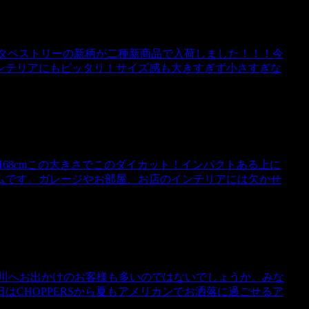
気のタペストリーの新柄が二種新商品で入荷しました！！！今
ンテリアにもピッタリ！サイズ感も大きすぎず小さすぎな
68cmこの大きさでこのダイカット！インパクトある上に
ムです。ガレージやお部屋、お店のインテリアには欠かせ
、川へお出かけのお客様も多いのではないでしょうか。みな
はCHOPPERSから夏もアメリカンでお洒落に過ごせるア