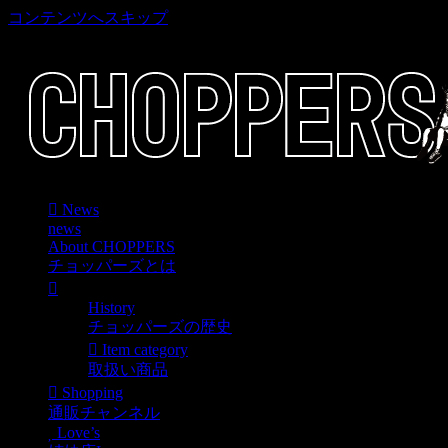
コンテンツへスキップ
車好き、アメリカ好きマニアも涙物のレアアイテム・Junk等
News
news
About CHOPPERS
チョッパーズとは
History
チョッパーズの歴史
Item category
取扱い商品
Shopping
通販チャンネル
Love’s