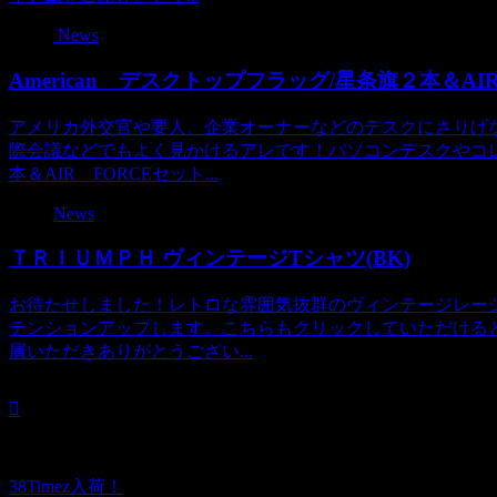
News
American デスクトップフラッグ/星条旗２本＆AI
アメリカ外交官や要人、企業オーナーなどのデスクにさりげ
際会議などでもよく見かけるアレです！パソコンデスクやコ
本＆AIR FORCEセット...
News
ＴＲＩＵＭＰＨ ヴィンテージTシャツ(BK)
お待たせしました！レトロな雰囲気抜群のヴィンテージレー
テンションアップします。こちらもクリックしていただける
屓いただきありがとうござい...
38Timez入荷！