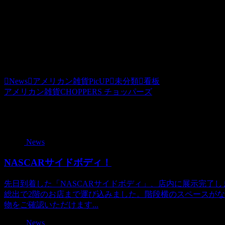
価格（税込） 2000 円
ホビダスNo 51976137
長期欠品していた看板も再入荷してますので、詳しくはＨＰ
News
アメリカン雑貨PicUP
未分類
看板
アメリカン雑貨CHOPPERS チョッパーズ
関連記事
News
NASCARサイドボディ！
先日到着した「NASCARサイドボディ」、店内に展示完了
総出で2階のお店まで運び込みました。階段横のスペースが
物をご確認いただけます...
News