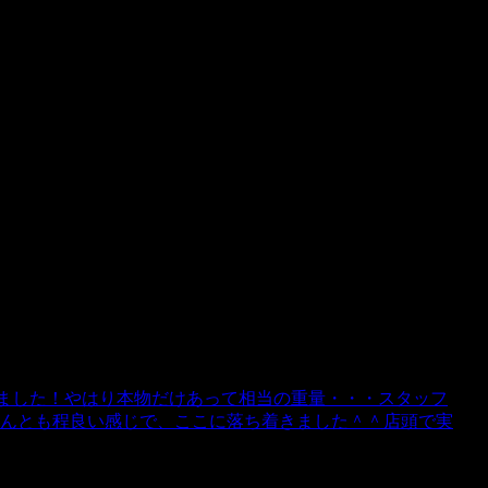
をＣＨＥＣＫ！！
しました！やはり本物だけあって相当の重量・・・スタッフ
なんとも程良い感じで、ここに落ち着きました＾＾店頭で実