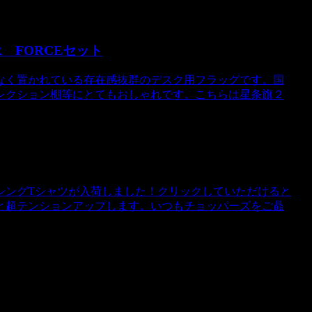
R FORCEセット
なく置かれている存在感抜群のデスク用フラッグです。国
レクション棚等にとてもおしゃれです。こちらは星条旗２
シングTシャツが入荷しました！クリックしていただけると
と超テンションアップします。いつもチョッパーズをご贔