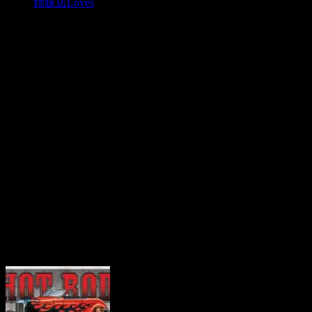
姉妹店Loves
ブリキ看板！新柄入荷！！
News
2010.03.30
ブリキ看板が本日アメリカより到着いたしました！
今回は新柄が5種類追加されました！
どれでも1枚￥2000。おまとめ割引もあります＾＾
画像をクリックで商品ページへＧＯ！